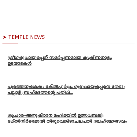
➤ TEMPLE NEWS
ശ്രീഗുരുവായൂരപ്പന് സമർപ്പണമായി കൃഷ്ണനാട്ടം
ഉടയാടകൾ
പൂരത്തിനുശേഷം ഭക്തിപൂർവ്വം ഗുരുവായൂരപ്പനെ തേടി ;
പല്ലാട്ട് ബ്രഹ്മദത്തന്റെ പതിവ്...
ആചാര-അനുഷ്ഠാന മഹിമയിൽ ഉത്സവബലി;
ഭക്തിനിർഭരമായി തിരുവെങ്കിടാചലപതി ബ്രഹ്മോത്സവം