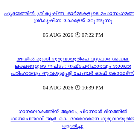
ഹൃദയത്തിൽ ശ്രീകൃഷ്ണ; ഓർമ്മകളുടെ മഹാസംഗമത്ത
ശ്രീകൃഷ്ണ കോളേജ് ഒരുങ്ങുന്നു
05 AUG 2026 🕙 07:22 PM
മഴയിൽ മുങ്ങി ഗുരുവായൂരിലെ വ്യാപാര മേഖല,
ലക്ഷങ്ങളുടെ നഷ്ടം ; നഷ്ടപരിഹാരവും ശാശ്വത
പരിഹാരവും ആവശ്യപ്പെട്ട് ചേംബർ ഓഫ് കോമേഴ്സ
04 AUG 2026 🕙 10:39 PM
ഗാനലോകത്തിന് ആദരം; പിറന്നാൾ ദിനത്തിൽ
ഗാനരചിതാവ് ആർ. കെ. ദാമോദരനെ ഗുരുവായൂരി
ആദരിച്ചു