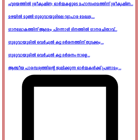
ഹൃദയത്തിൽ ശ്രീകൃഷ്ണ; ഓർമ്മകളുടെ മഹാസംഗമത്തിന് ശ്രീകൃഷ്ണ...
മഴയിൽ മുങ്ങി ഗുരുവായൂരിലെ വ്യാപാര മേഖല,...
ഗാനലോകത്തിന് ആദരം; പിറന്നാൾ ദിനത്തിൽ ഗാനരചിതാവ്...
ഗുരുവായൂരിൽ വെർച്വൽ ക്യൂ ദർശനത്തിന് തുടക്കം;...
ഗുരുവായൂരിൽ വെർച്വൽ ക്യൂ ദർശനം നാളെ...
ആത്മീയ പാരമ്പര്യത്തിന്റെ ജ്വലിക്കുന്ന ഓർമ്മകൾക്ക് പ്രണാമം;...