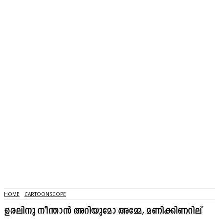
HOME
CARTOONSCOPE
ഉരലിനു നീന്താൻ അറിയുമോ അമ്മേ, മണിക്കിണറില്