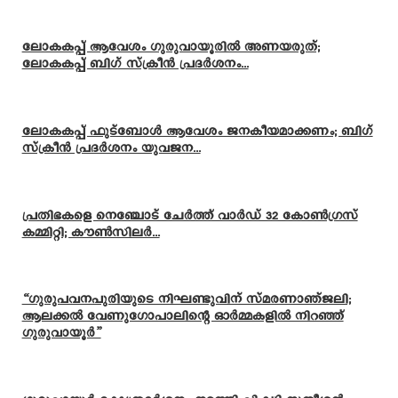
ലോകകപ്പ് ആവേശം ഗുരുവായൂരിൽ അണയരുത്;
ലോകകപ്പ് ബിഗ് സ്ക്രീൻ പ്രദർശനം...
ലോകകപ്പ് ഫുട്ബോൾ ആവേശം ജനകീയമാക്കണം; ബിഗ്
സ്ക്രീൻ പ്രദർശനം യുവജന...
പ്രതിഭകളെ നെഞ്ചോട് ചേർത്ത് വാർഡ് 32 കോൺഗ്രസ്
കമ്മിറ്റി; കൗൺസിലർ...
“ഗുരുപവനപുരിയുടെ നിഘണ്ടുവിന് സ്മരണാഞ്ജലി;
ആലക്കൽ വേണുഗോപാലിന്റെ ഓർമ്മകളിൽ നിറഞ്ഞ്
ഗുരുവായൂർ”