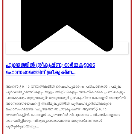
ഹൃദയത്തിൽ ശ്രീകൃഷ്ണ; ഓർമ്മകളുടെ
മഹാസംഗമത്തിന് ശ്രീകൃഷ്ണ...
ആഗസ്റ്റ് 9, 10 തീയതികളിൽ വൈവിധ്യമാർന്ന പരിപാടികൾ; പ്രമുഖ
പൂർവവിദ്യാർത്ഥികളും ജനപ്രതിനിധികളും സാംസ്കാരിക പ്രതിഭകളും
പങ്കെടുക്കും ഗുരുവായൂർ: ഗുരുവായൂർ ശ്രീകൃഷ്ണ കോളേജ് അലുമിനി
അസോസിയേഷന്റെ ആഭിമുഖ്യത്തിൽ പൂർവവിദ്യാർത്ഥികളുടെ
മഹാസംഗമമായ "ഹൃദയത്തിൽ ശ്രീകൃഷ്ണ" ആഗസ്റ്റ് 9, 10
തീയതികളിൽ കോളേജ് ക്യാമ്പസിൽ വിപുലമായ പരിപാടികളോടെ
സംഘടിപ്പിക്കും. വിദ്യാഭ്യാസകാലത്തെ മധുരസ്മരണകൾ
പുതുക്കുന്നതിനും...