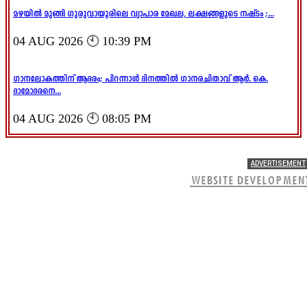
മഴയിൽ മുങ്ങി ഗുരുവായൂരിലെ വ്യാപാര മേഖല, ലക്ഷങ്ങളുടെ നഷ്ടം ;...
04 AUG 2026 🕙 10:39 PM
ഗാനലോകത്തിന് ആദരം; പിറന്നാൾ ദിനത്തിൽ ഗാനരചിതാവ് ആർ. കെ.
ദാമോദരനെ...
04 AUG 2026 🕙 08:05 PM
ADVERTISEMENT
WEBSITE DEVELOPMEN