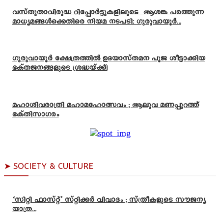
വസ്തുതാവിരുദ്ധ റിപ്പോർട്ടുകളിലൂടെ ആശങ്ക പരത്തുന്ന
മാധ്യമങ്ങൾക്കെതിരെ നിയമ നടപടി: ഗുരുവായൂർ...
ഗുരുവായൂർ ക്ഷേത്രത്തിൽ ഉദയാസ്‌തമന പൂജ ശീട്ടാക്കിയ
ഭക്തജനങ്ങളുടെ ശ്രദ്ധയ്ക്ക്!
മഹാശിവരാത്രി മഹാമഹോത്സവം ; ആലുവ മണപ്പുറത്ത്
ഭക്തിസാഗരം
➤ SOCIETY & CULTURE
‘സിറ്റി ഫാസ്റ്റ്’ സ്റ്റിക്കർ വിവാദം ; സ്ത്രീകളുടെ സൗജന്യ
യാത്ര...