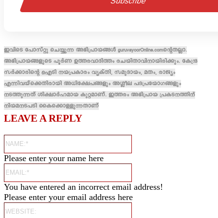
ഇവിടെ പോസ്റ്റു ചെയ്യുന്ന അഭിപ്രായങ്ങൾ guruvayoorOnline.comന്റെതല്ലാ.
അഭിപ്രായങ്ങളുടെ പൂർണ ഉത്തരവാദിത്തം രചയിതാവിനായിരിക്കും. കേന്ദ്ര
സർക്കാരിന്റെ ഐടി നയപ്രകാരം വ്യക്തി, സമുദായം, മതം, രാജ്യം
എന്നിവയ്ക്കെതിരായി അധിക്ഷേപങ്ങളും അശ്ലീല പദപ്രയോഗങ്ങളും
നടത്തുന്നത് ശിക്ഷാർഹമായ കുറ്റമാണ്. ഇത്തരം അഭിപ്രായ പ്രകടനത്തിന്
നിയമനടപടി കൈക്കൊള്ളുന്നതാണ്
LEAVE A REPLY
Name:*
Please enter your name here
Email:*
You have entered an incorrect email address!
Please enter your email address here
Website: