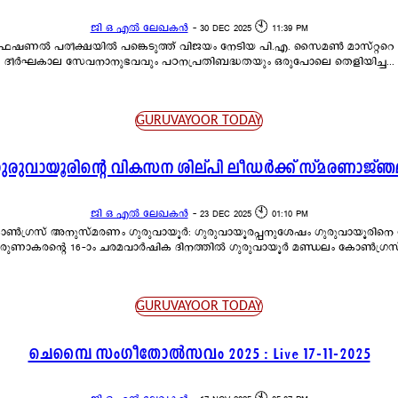
ജി ഒ എൽ ലേഖകൻ
-
30 DEC 2025 🕙 11:39 PM
ഷണൽ പരീക്ഷയിൽ പങ്കെടുത്ത് വിജയം നേടിയ പി.എ. സൈമൺ മാസ്റ്ററെ ജ
ദീർഘകാല സേവനാനുഭവവും പഠനപ്രതിബദ്ധതയും ഒരുപോലെ തെളിയിച്ച...
GURUVAYOOR TODAY
ുരുവായൂരിന്റെ വികസന ശില്പി ലീഡർക്ക് സ്മരണാജ്ഞ
ജി ഒ എൽ ലേഖകൻ
-
23 DEC 2025 🕙 01:10 PM
ർത്തിയ രാഷ്ട്രീയ രംഗത്തെ അതുല്യനായ നേതാവ് കെ.
രുണാകരന്റെ 16-ാം ചരമവാർഷിക ദിനത്തിൽ ഗുരുവായൂർ മണ്ഡലം കോൺഗ്രസ്.
GURUVAYOOR TODAY
ചെമ്പൈ സംഗീതോൽസവം 2025 : Live 17-11-2025