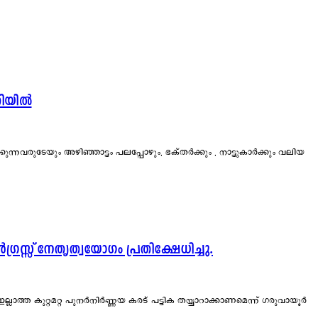
തിയിൽ
്നവരുടേയും അഴിഞ്ഞാട്ടം പലപ്പോഴും, ഭക്തർക്കും , നാട്ടുകാർക്കും വലിയ
്രസ്സ് നേതൃത്വയോഗം പ്രതിക്ഷേധിച്ചു.
ലാത്ത കുറ്റമറ്റ പുനർനിർണ്ണയ കരട് പട്ടിക തയ്യാറാക്കാണമെന്ന് ഗരുവായൂർ