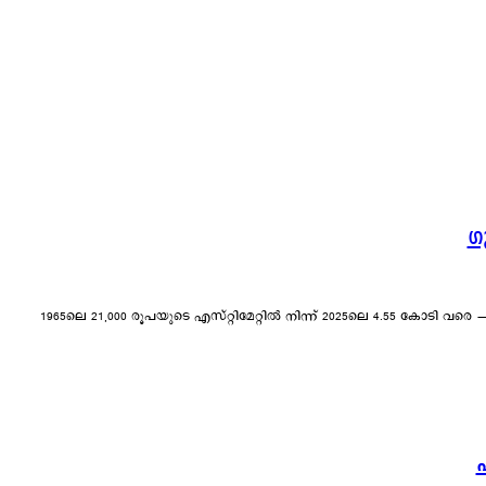
THRISSUR NEWS
TOP NEWS
TOURISM
TRADITIONAL NEWS
TRENDING
WEATHER NEWS
ഗ
1965ലെ 21,000 രൂപയുടെ എസ്റ്റിമേറ്റിൽ നിന്ന് 2025ലെ 4.55 കോടി വരെ — ഭക്തിയുടെ ഭംഗി, കാലത്തിന്റെ മാറ്റം ഗുരുവായൂർ ക്ഷേത്രം -കേരളത്ത