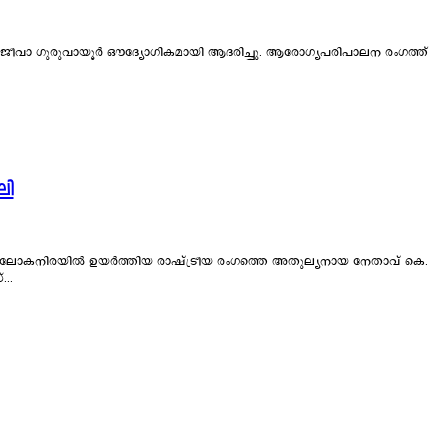
ീവാ ഗുരുവായൂർ ഔദ്യോഗികമായി ആദരിച്ചു. ആരോഗ്യപരിപാലന രംഗത്ത്
ലി
..