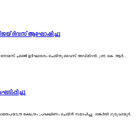
ജയ് ദിവസ് ആഘോഷിച്ചു
ോമസ് ചടങ്ങ് ഉദ്ഘാടനം ചെയ്തു.വൈസ് അഡ്മിറൽ, ശ്രീ. കെ. ആർ...
ടിപ്പിച്ചു
മജപയാത്ര ക്ഷേത്രം പ്രദക്ഷിണം ചെയ്ത് സമാപിച്ചു. ശങ്കർജി ഗുരുവായൂർ,