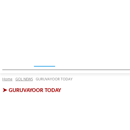
HOME
NEWS
TEMPLE
MUNICIPALITY
EVENTS
Home
GOL NEWS
GURUVAYOOR TODAY
➤
GURUVAYOOR TODAY
ARTS & PERSONALITIES
AUTO NEWS
BUSINESS NEWS