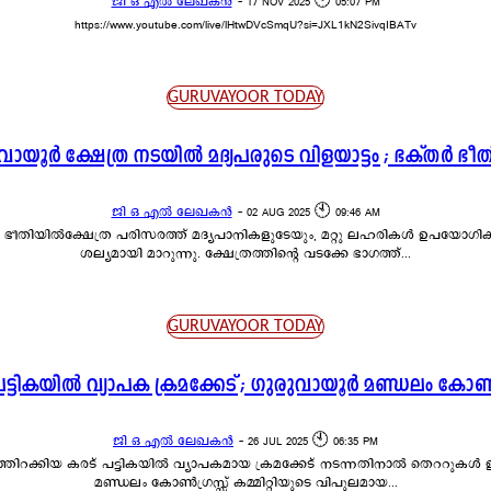
ജി ഒ എൽ ലേഖകൻ
-
17 NOV 2025 🕙 05:07 PM
https://www.youtube.com/live/lHtwDVcSmqU?si=JXL1kN2SivqIBATv
GURUVAYOOR TODAY
വായൂർ ക്ഷേത്ര നടയിൽ മദ്യപരുടെ വിളയാട്ടം ; ഭക്തർ ഭീ
ജി ഒ എൽ ലേഖകൻ
-
02 AUG 2025 🕙 09:46 AM
 ഭീതിയിൽക്ഷേത്ര പരിസരത്ത് മദ്യപാനികളുടേയും, മറ്റു ലഹരികൾ ഉപയോഗിക്കുന
ശല്യമായി മാറുന്നു. ക്ഷേത്രത്തിന്റെ വടക്കേ ഭാഗത്ത്...
GURUVAYOOR TODAY
പട്ടികയിൽ വ്യാപക ക്രമക്കേട് ; ഗുരുവായൂർ മണ്ഡലം കോൺഗ
ജി ഒ എൽ ലേഖകൻ
-
26 JUL 2025 🕙 06:35 PM
ത്തിറക്കിയ കരട് പട്ടികയിൽ വ്യാപകമായ ക്രമക്കേട് നടന്നതിനാൽ തെററുകൾ ഇല്
മണ്ഡലം കോൺഗ്രസ്സ് കമ്മിറ്റിയുടെ വിപുലമായ...