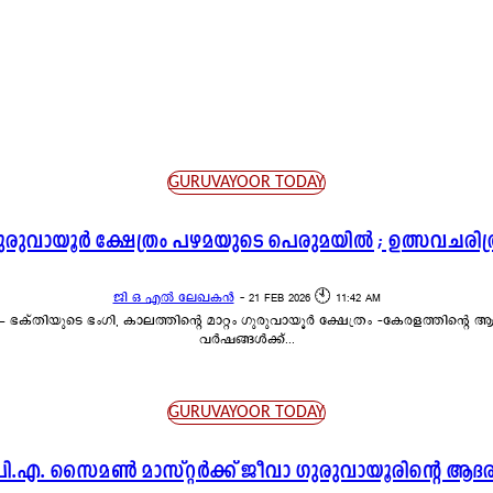
GURUVAYOOR TODAY
ുരുവായൂർ ക്ഷേത്രം പഴമയുടെ പെരുമയിൽ ; ഉത്സവചരിത്
ജി ഒ എൽ ലേഖകൻ
-
21 FEB 2026 🕙 11:42 AM
ിന്റെ ആത്മീയ തലസ്ഥാനം എന്നു വിശേഷിപ്പിക്കപ്പെടുന്ന ഈ ദിവ്യസ്ഥാനത്ത് 60
വർഷങ്ങൾക്ക്...
GURUVAYOOR TODAY
പി.എ. സൈമൺ മാസ്റ്റർക്ക് ജീവാ ഗുരുവായൂരിന്റെ ആദര