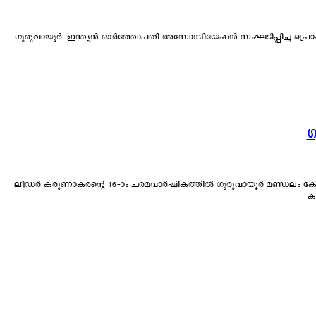
ഗുരുവായൂർ: ഇന്ത്യൻ ഓർത്തോപതി അസോസിയേഷൻ സംഘടിപ്പിച്ച പ്രൊഫ
ഗ
ലീഡർ കരുണാകരന്റെ 16-ാം ചരമവാർഷികത്തിൽ ഗുരുവായൂർ മണ്ഡലം കോൺഗ്രസ് അനുസ്മരണം ഗുരുവായൂർ: ഗുരുവായൂരപ്പനുശേഷം ഗുരുവായൂരിനെ ലോകനിരയിൽ ഉയ
ക