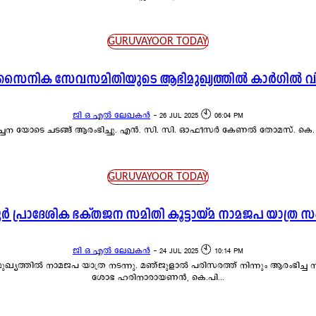
GURUVAYOOR TODAY
ൈനിക സേവസമിതിയുടെ ആഭിമുഖ്യത്തിൽ കാർഗിൽ വി
ജി ഒ എൽ ലേഖകൻ
-
26 JUL 2025 🕙 06:04 PM
ചന യോടെ ചടങ്ങ് ആരംഭിച്ചു. എൻ. സി. സി. ഓഫീസർ കേണൽ തോമസ്. കെ. ത
GURUVAYOOR TODAY
 പ്രാദേശിക ഭക്തജന സമിതി കൂട്ടായ്മ നാമജപ യാത്ര സംഘ
ജി ഒ എൽ ലേഖകൻ
-
24 JUL 2025 🕙 10:14 PM
്യത്തിൽ നാമജപ യാത്ര നടന്നു. മഞ്ജുളാൽ പരിസരത്ത് നിന്നും ആരംഭിച്ച നാ
ശോഭ ഹരിനാരായണൻ, കെ.പി...