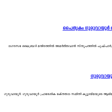
പൈതൃകം ഗുരുവായൂർ സ
നഗരസഭ ലൈബ്രറി മന്ദിരത്തിൽ അമർജ്ജവാൻ സ്തൂപത്തിൽ പുഷ്പാർച്
ഗുരുവായൂർ
ഗുരുവായൂർ: ഗുരുവായൂർ പ്രാദേശിക ഭക്തജന സമിതി കൂട്ടായ്മയുടെ ആഭിമുഖ