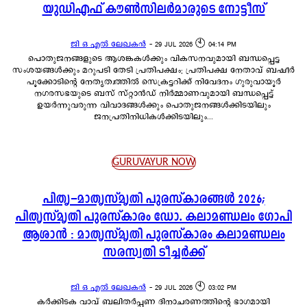
യുഡിഎഫ് കൗൺസിലർമാരുടെ നോട്ടീസ്
ജി ഒ എൽ ലേഖകൻ
-
29 JUL 2026 🕙 04:14 PM
പൊതുജനങ്ങളുടെ ആശങ്കകൾക്കും വികസനവുമായി ബന്ധപ്പെട്ട
സംശയങ്ങൾക്കും മറുപടി തേടി പ്രതിപക്ഷം; പ്രതിപക്ഷ നേതാവ് ബഷീർ
പൂക്കോടിന്റെ നേതൃത്വത്തിൽ സെക്രട്ടറിക്ക് നിവേദനം ഗുരുവായൂർ
നഗരസഭയുടെ ബസ് സ്റ്റാൻഡ് നിർമ്മാണവുമായി ബന്ധപ്പെട്ട്
ഉയർന്നുവരുന്ന വിവാദങ്ങൾക്കും പൊതുജനങ്ങൾക്കിടയിലും
ജനപ്രതിനിധികൾക്കിടയിലും...
GURUVAYUR NOW
പിതൃ–മാതൃസ്മൃതി പുരസ്‌കാരങ്ങൾ 2026;
പിതൃസ്മൃതി പുരസ്‌കാരം ഡോ. കലാമണ്ഡലം ഗോപി
ആശാന്‍ : മാതൃസ്‌മൃതി പുരസ്‌കാരം കലാമണ്ഡലം
സരസ്വതി ടീച്ചര്‍ക്ക്
ജി ഒ എൽ ലേഖകൻ
-
29 JUL 2026 🕙 03:02 PM
കർക്കിടക വാവ് ബലിതർപ്പണ ദിനാചരണത്തിന്റെ ഭാഗമായി