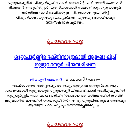
ഗുരുവായൂരിൽ പിതൃസ്മൃതി സദസ്; ആഗസ്റ്റ് 12-ന് തന്ത്രി ചേന്നാസ്
ദിനേശൻ നമ്പൂതിരിപ്പാട് പുരസ്‌കാരങ്ങൾ സമ്മാനിക്കും ഗുരുവായൂർ:
കർക്കിടക വാവ് ബലിതർപ്പണ ദിനത്തോടനുബന്ധിച്ച്
പിതൃസ്മരണയുടെയും മാതൃസ്മരണയുടെയും ആത്മീയവും
സാംസ്‌കാരികവുമായ...
GURUVAYUR NOW
ഗുരുപൂർണ്ണിമ ഭക്തിസാന്ദ്രമായി ആഘോഷിച്ച്
ഗുരുവായൂർ ചിന്മയ മിഷൻ
ജി ഒ എൽ ലേഖകൻ
-
29 JUL 2026 🕙 02:03 PM
അഷ്ടോത്തര അർച്ചനയും ഭജനയും ഗുരുദേവ അനുസ്മരണവും
ശ്രദ്ധേയമായി ഗുരുവായൂർ: ഗുരുവായൂർ ചിന്മയ മിഷന്റെ ആഭിമുഖ്യത്തിൽ
ഗുരുപൂർണ്ണിമ ആഘോഷം ഭക്തിനിർഭരമായ അന്തരീക്ഷത്തിൽ കാവീട്
കരുമത്തിൽ മാടത്തിൽ തറവാട്ടുവീട്ടിൽ നടന്നു. ഗുരുവിനോടുള്ള ആദരവും
ആത്മീയ പാരമ്പര്യവും ഉയർത്തിപ്പിടിക്കുന്ന...
GURUVAYUR NOW