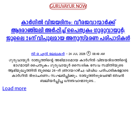
GURUVAYUR NOW
കാർഗിൽ വിജയദിനം: വീരജവാന്മാർക്ക്
ആദരാഞ്ജലി അർപ്പിച്ച് പൈതൃകം ഗുരുവായൂർ;
ജൂലൈ 26ന് വിപുലമായ അനുസ്മരണ പരിപാടികൾ
ജി ഒ എൽ ലേഖകൻ
-
24 JUL 2026 🕙 08:49 AM
ഗുരുവായൂർ: രാജ്യത്തിന്റെ അഭിമാനമായ കാർഗിൽ വിജയദിനത്തിന്റെ
ഭാഗമായി പൈതൃകം ഗുരുവായൂർ സൈനിക സേവ സമിതിയുടെ
ആഭിമുഖ്യത്തിൽ ജൂലൈ 26-ന് (ഞായറാഴ്ച) വിവിധ പരിപാടികളോടെ
കാർഗിൽ ദിനാചരണം സംഘടിപ്പിക്കും. രാജ്യത്തിനുവേണ്ടി ജീവൻ
ബലിയർപ്പിച്ച ധീരജവാന്മാരുടെ...
Load more