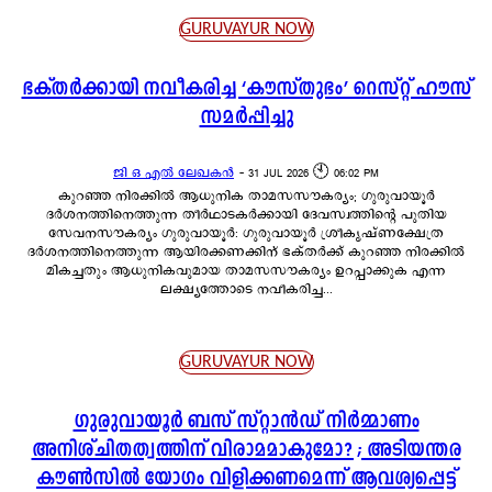
GURUVAYUR NOW
ഭക്തർക്കായി നവീകരിച്ച ‘കൗസ്തുഭം’ റെസ്റ്റ് ഹൗസ്
സമർപ്പിച്ചു
ജി ഒ എൽ ലേഖകൻ
-
31 JUL 2026 🕙 06:02 PM
കുറഞ്ഞ നിരക്കിൽ ആധുനിക താമസസൗകര്യം; ഗുരുവായൂർ
ദർശനത്തിനെത്തുന്ന തീർഥാടകർക്കായി ദേവസ്വത്തിന്റെ പുതിയ
സേവനസൗകര്യം ഗുരുവായൂർ: ഗുരുവായൂർ ശ്രീകൃഷ്ണക്ഷേത്ര
ദർശനത്തിനെത്തുന്ന ആയിരക്കണക്കിന് ഭക്തർക്ക് കുറഞ്ഞ നിരക്കിൽ
മികച്ചതും ആധുനികവുമായ താമസസൗകര്യം ഉറപ്പാക്കുക എന്ന
ലക്ഷ്യത്തോടെ നവീകരിച്ച...
GURUVAYUR NOW
ഗുരുവായൂർ ബസ് സ്റ്റാൻഡ് നിർമ്മാണം
അനിശ്ചിതത്വത്തിന് വിരാമമാകുമോ? ; അടിയന്തര
കൗൺസിൽ യോഗം വിളിക്കണമെന്ന് ആവശ്യപ്പെട്ട്