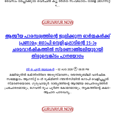
ദേവസ്വം നടപ്പാക്കുന്ന വെർച്വൽ ക്യൂ ദർശന സംവിധാനം നാളെ (ഓഗസ്റ്റ്
4,...
GURUVAYUR NOW
ആത്മീയ പാരമ്പര്യത്തിന്റെ ജ്വലിക്കുന്ന ഓർമ്മകൾക്ക്
പ്രണാമം; ഗോപി വെളിച്ചപ്പാടിന്റെ 25-ാം
ചരമവാർഷികത്തിൽ സ്മരണാഞ്ജലിയുമായി
തിരുവെങ്കിടം പാനയോഗം
ജി ഒ എൽ ലേഖകൻ
-
02 AUG 2026 🕙 08:05 PM
മമ്മിയൂരിൽ ഭക്തിനിർഭര അനുസ്മരണം; രജതജൂബിലി വാർഷിക
സമ്മേളനം ആഗസ്റ്റ് 9-ന് രുക്മിണി റീജൻസിയിൽ ഗോപി വെളിച്ചപ്പാട്
സ്മരണയോടെ. ഗുരുവായൂർ: രാജ്യത്തിന്റെ ആത്മീയ ചൈതന്യത്തിന്
പ്രചോദനമായും, ഭഗവതി രൂപ പൂർണ കോമരമായും, തട്ടകത്തിന്റെ കലാ-
ആചാര പാരമ്പര്യ...
GURUVAYUR NOW