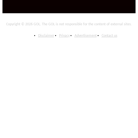
Copyright © 2026 GOL. The GOL is not responsible for the content of external sites.
Disclaimer
Privacy
Advertisement
Contact us