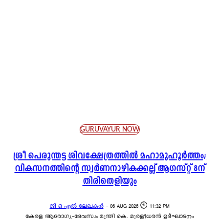
SOCIETY AND CULTURE
SPORTS NEWS
TECH NEWS
TEMPLE NEWS
THRISSUR NEWS
TOP NEWS
TOURISM
TRADITIONAL NEWS
TRENDING
WEATHER NEWS
GURUVAYUR NOW
ശ്രീ പെരുന്തട്ട ശിവക്ഷേത്രത്തിൽ മഹാമുഹൂർത്തം;
വികസനത്തിന്റെ സ്വർണനാഴികക്കല്ല് ആഗസ്റ്റ് 8ന്
തിരിതെളിയും
ജി ഒ എൽ ലേഖകൻ
-
06 AUG 2026 🕙 11:32 PM
കേരള ആരോഗ്യ-ദേവസ്വം മന്ത്രി കെ. മുരളീധരൻ ഉദ്ഘാടനം