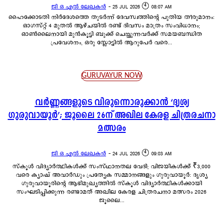
ജി ഒ എൽ ലേഖകൻ
-
25 JUL 2026 🕙 08:07 AM
ഹൈക്കോടതി നിർദേശത്തെ തുടർന്ന് ദേവസ്വത്തിന്റെ പുതിയ തീരുമാനം:
ഓഗസ്റ്റ് 4 മുതൽ ആഴ്ചയിൽ രണ്ട് ദിവസം മാത്രം സംവിധാനം;
ഓൺലൈനായി മുൻകൂട്ടി ബുക്ക് ചെയ്യുന്നവർക്ക് സമയബന്ധിത
പ്രവേശനം, ഒരു സ്ലോട്ടിൽ ആറുപേർ വരെ...
GURUVAYUR NOW
വർണ്ണങ്ങളുടെ വിരുന്നൊരുക്കാൻ ‘ദൃശ്യ
ഗുരുവായൂർ’; ജൂലൈ 26ന് അഖില കേരള ചിത്രരചനാ
മത്സരം
ജി ഒ എൽ ലേഖകൻ
-
24 JUL 2026 🕙 09:03 AM
സ്കൂൾ വിദ്യാർത്ഥികൾക്ക് സംസ്ഥാനതല വേദി; വിജയികൾക്ക് ₹3,000
വരെ ക്യാഷ് അവാർഡും പ്രത്യേക സമ്മാനങ്ങളും ഗുരുവായൂർ: ദൃശ്യ
ഗുരുവായൂരിന്റെ ആഭിമുഖ്യത്തിൽ സ്കൂൾ വിദ്യാർത്ഥികൾക്കായി
സംഘടിപ്പിക്കുന്ന രണ്ടാമത് അഖില കേരള ചിത്രരചനാ മത്സരം 2026
ജൂലൈ...