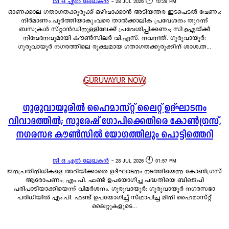
ജി ഒ എൽ ലേഖകൻ
-
28 JUL 2026 🕙 10:29 PM
ഓണക്കാല ഗതാഗതക്കുരുക്ക് ഒഴിവാക്കാൻ അടിയന്തര ഇടപെടൽ വേണം:
നിർമാണം പൂർത്തിയാകുംവരെ താൽക്കാലിക പ്രവേശനം തുറന്ന്
ബസുകൾ സ്റ്റാൻഡിനുള്ളിലേക്ക് പ്രവേശിപ്പിക്കണം; സി.ഐയ്ക്ക്
നിവേദനവുമായി കൗൺസിലർ വി.എസ്. നവനീത്. ഗുരുവായൂർ:
ഗുരുവായൂർ നഗരത്തിലെ രൂക്ഷമായ ഗതാഗതക്കുരുക്കിന് ശാശ്വത...
GURUVAYUR NOW
ഗുരുവായൂരിൽ ഹൈമാസ്റ്റ് ലൈറ്റ് ഉദ്ഘാടനം
വിവാദത്തിൽ; സുരേഷ് ഗോപിക്കെതിരെ കോൺഗ്രസ്,
നഗരസഭ കൗൺസിൽ യോഗത്തിലും പൊട്ടിത്തെറി
ജി ഒ എൽ ലേഖകൻ
-
28 JUL 2026 🕙 01:57 PM
ജനപ്രതിനിധികളെ അറിയിക്കാതെ ഉദ്ഘാടനം നടത്തിയെന്ന കോൺഗ്രസ്
ആരോപണം; എം.പി. ഫണ്ട് ഉപയോഗിച്ച പദ്ധതിയെ ബിജെപി
പരിപാടിയാക്കിയെന്ന് വിമർശനം. ഗുരുവായൂർ: ഗുരുവായൂർ നഗരസഭാ
പരിധിയിൽ എം.പി. ഫണ്ട് ഉപയോഗിച്ച് സ്ഥാപിച്ച മിനി ഹൈമാസ്റ്റ്
ലൈറ്റുകളുടെ...