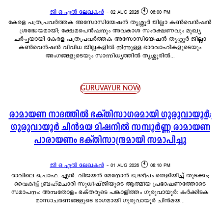
ജി ഒ എൽ ലേഖകൻ
-
02 AUG 2026 🕙 06:00 PM
കേരള പത്രപ്രവർത്തക അസോസിയേഷൻ തൃശ്ശൂർ ജില്ലാ കൺവെൻഷൻ
ശ്രദ്ധേയമായി; ക്ഷേമപെൻഷനും അവകാശ സംരക്ഷണവും മുഖ്യ
ചർച്ചയായി കേരള പത്രപ്രവർത്തക അസോസിയേഷൻ തൃശ്ശൂർ ജില്ലാ
കൺവെൻഷൻ വിവിധ ജില്ലകളിൽ നിന്നുള്ള ഭാരവാഹികളുടെയും
അംഗങ്ങളുടെയും സാന്നിധ്യത്തിൽ തൃശ്ശൂരിൽ...
GURUVAYUR NOW
രാമായണ നാദത്തിൽ ഭക്തിസാഗരമായി ഗുരുവായൂർ;
ഗുരുവായൂർ ചിൻമയ മിഷനിൽ സമ്പൂർണ്ണ രാമായണ
പാരായണം ഭക്തിസാന്ദ്രമായി സമാപിച്ചു
ജി ഒ എൽ ലേഖകൻ
-
01 AUG 2026 🕙 08:10 PM
രാവിലെ പ്രൊഫ. എൻ. വിജയൻ മേനോൻ ഭദ്രദീപം തെളിയിച്ച് തുടക്കം;
വൈകീട്ട് ബ്രഹ്മചാരി സുധീഷ്ജിയുടെ ആത്മീയ പ്രഭാഷണത്തോടെ
സമാപനം: അമ്പതോളം ഭക്തരുടെ പങ്കാളിത്തം ഗുരുവായൂർ: കർക്കിടക
മാസാചരണങ്ങളുടെ ഭാഗമായി ഗുരുവായൂർ ചിൻമയ...