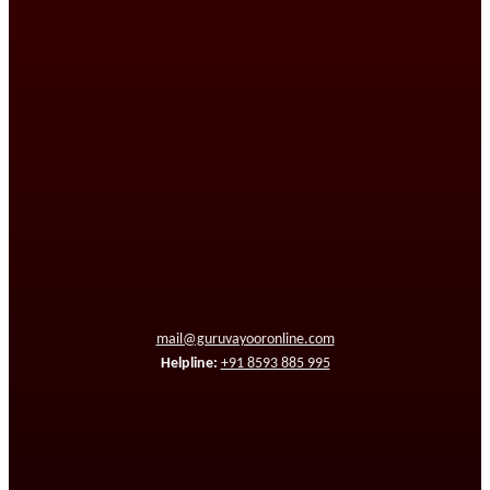
mail@guruvayooronline.com
Helpline:
+91 8593 885 995