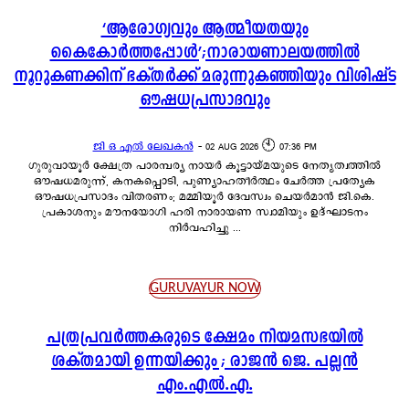
‘ആരോഗ്യവും ആത്മീയതയും
കൈകോർത്തപ്പോൾ’;നാരായണാലയത്തിൽ
നൂറുകണക്കിന് ഭക്തർക്ക് മരുന്നുകഞ്ഞിയും വിശിഷ്ട
ഔഷധപ്രസാദവും
ജി ഒ എൽ ലേഖകൻ
-
02 AUG 2026 🕙 07:36 PM
ഗുരുവായൂർ ക്ഷേത്ര പാരമ്പര്യ നായർ കൂട്ടായ്മയുടെ നേതൃത്വത്തിൽ
ഔഷധമരുന്ന്, കനകപ്പൊടി, പുണ്യാഹതീർത്ഥം ചേർത്ത പ്രത്യേക
ഔഷധപ്രസാദം വിതരണം; മമ്മിയൂർ ദേവസ്വം ചെയർമാൻ ജി.കെ.
പ്രകാശനും മൗനയോഗി ഹരി നാരായണ സ്വാമിയും ഉദ്ഘാടനം
നിർവഹിച്ചു ...
GURUVAYUR NOW
പത്രപ്രവർത്തകരുടെ ക്ഷേമം നിയമസഭയിൽ
ശക്തമായി ഉന്നയിക്കും ; രാജൻ ജെ. പല്ലൻ
എം.എൽ.എ.