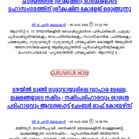
ഹൃദയത്തിൽ ശ്രീകൃഷ്ണ; ഓർമ്മകളുടെ
മഹാസംഗമത്തിന് ശ്രീകൃഷ്ണ കോളേജ് ഒരുങ്ങുന്നു
ജി ഒ എൽ ലേഖകൻ
-
05 AUG 2026 🕙 07:22 PM
ആഗസ്റ്റ് 9, 10 തീയതികളിൽ വൈവിധ്യമാർന്ന പരിപാടികൾ; പ്രമുഖ
പൂർവവിദ്യാർത്ഥികളും ജനപ്രതിനിധികളും സാംസ്കാരിക പ്രതിഭകളും
പങ്കെടുക്കും ഗുരുവായൂർ: ഗുരുവായൂർ ശ്രീകൃഷ്ണ കോളേജ് അലുമിനി
അസോസിയേഷന്റെ ആഭിമുഖ്യത്തിൽ പൂർവവിദ്യാർത്ഥികളുടെ
മഹാസംഗമമായ "ഹൃദയത്തിൽ ശ്രീകൃഷ്ണ" ആഗസ്റ്റ് 9,...
GURUVAYUR NOW
മഴയിൽ മുങ്ങി ഗുരുവായൂരിലെ വ്യാപാര മേഖല,
ലക്ഷങ്ങളുടെ നഷ്ടം ; നഷ്ടപരിഹാരവും ശാശ്വത
പരിഹാരവും ആവശ്യപ്പെട്ട് ചേംബർ ഓഫ് കോമേഴ്സ്
ജി ഒ എൽ ലേഖകൻ
-
04 AUG 2026 🕙 10:39 PM
മമ്മിയൂർ, മാവിൻചുവട്, തൈക്കാട് മേഖലകളിൽ വെള്ളക്കെട്ട്;
ലക്ഷങ്ങളുടെ നാശനഷ്ടം – വ്യാപാരികൾക്ക് അടിയന്തര
നഷ്ടപരിഹാരവും ശാശ്വത പരിഹാരവും ആവശ്യപ്പെട്ട് ചേംബർ ഓഫ്