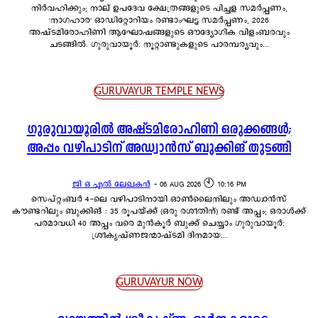
നിർവഹിക്കും; നാല് ഉപദേവ ക്ഷേത്രങ്ങളുടെ പിച്ചള സമർപ്പണം,
'നാഗഹാര' ഓഡിറ്റോറിയം രണ്ടാംഘട്ട സമർപ്പണം, 2026
അഷ്ടമിരോഹിണി ആഘോഷങ്ങളുടെ ഔദ്യോഗിക വിളംബരവും
ചടങ്ങിൽ. ഗുരുവായൂർ: നൂറ്റാണ്ടുകളുടെ പാരമ്പര്യവും...
GURUVAYUR TEMPLE NEWS
ഗുരുവായൂരിൽ അഷ്ടമിരോഹിണി ഒരുക്കങ്ങൾ;
അപ്പം വഴിപാടിന് അഡ്വാൻസ് ബുക്കിങ് തുടങ്ങി
ജി ഒ എൽ ലേഖകൻ
-
06 AUG 2026 🕙 10:16 PM
സെപ്റ്റംബർ 4-ലെ വഴിപാടിനായി ഓൺലൈനിലും അഡ്വാൻസ്
കൗണ്ടറിലും ബുക്കിങ് : 35 രൂപയ്ക്ക് (ഒരു രശീതിന്) രണ്ട് അപ്പം; ഒരാൾക്ക്
പരമാവധി 40 അപ്പം വരെ മുൻകൂർ ബുക്ക് ചെയ്യാം ഗുരുവായൂർ:
ശ്രീകൃഷ്ണജന്മാഷ്ടമി ദിനമായ...
GURUVAYUR NOW