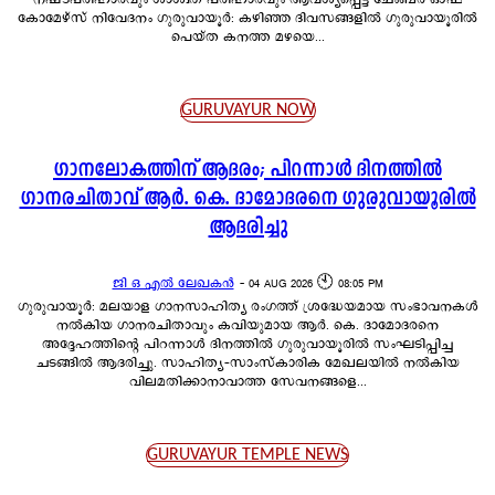
കോമേഴ്സ് നിവേദനം ഗുരുവായൂർ: കഴിഞ്ഞ ദിവസങ്ങളിൽ ഗുരുവായൂരിൽ
പെയ്ത കനത്ത മഴയെ...
GURUVAYUR NOW
ഗാനലോകത്തിന് ആദരം; പിറന്നാൾ ദിനത്തിൽ
ഗാനരചിതാവ് ആർ. കെ. ദാമോദരനെ ഗുരുവായൂരിൽ
ആദരിച്ചു
ജി ഒ എൽ ലേഖകൻ
-
04 AUG 2026 🕙 08:05 PM
ഗുരുവായൂർ: മലയാള ഗാനസാഹിത്യ രംഗത്ത് ശ്രദ്ധേയമായ സംഭാവനകൾ
നൽകിയ ഗാനരചിതാവും കവിയുമായ ആർ. കെ. ദാമോദരനെ
അദ്ദേഹത്തിന്റെ പിറന്നാൾ ദിനത്തിൽ ഗുരുവായൂരിൽ സംഘടിപ്പിച്ച
ചടങ്ങിൽ ആദരിച്ചു. സാഹിത്യ-സാംസ്കാരിക മേഖലയിൽ നൽകിയ
വിലമതിക്കാനാവാത്ത സേവനങ്ങളെ...
GURUVAYUR TEMPLE NEWS