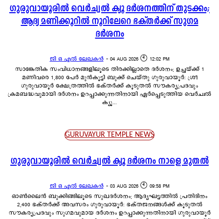
ഗുരുവായൂരിൽ വെർച്വൽ ക്യൂ ദർശനത്തിന് തുടക്കം;
ആദ്യ മണിക്കൂറിൽ നൂറിലേറെ ഭക്തർക്ക് സുഗമ
ദർശനം
ജി ഒ എൽ ലേഖകൻ
-
04 AUG 2026 🕙 12:02 PM
സാങ്കേതിക സംവിധാനങ്ങളിലൂടെ തിരക്കില്ലാതെ ദർശനം; ഉച്ചയ്ക്ക് 1
മണിവരെ 1,800 പേർ മുൻകൂട്ടി ബുക്ക് ചെയ്തു ഗുരുവായൂർ: ശ്രീ
ഗുരുവായൂർ ക്ഷേത്രത്തിൽ ഭക്തർക്ക് കൂടുതൽ സൗകര്യപ്രദവും
ക്രമബദ്ധവുമായി ദർശനം ഉറപ്പാക്കുന്നതിനായി ഏർപ്പെടുത്തിയ വെർച്വൽ
ക്യൂ...
GURUVAYUR TEMPLE NEWS
ഗുരുവായൂരിൽ വെർച്വൽ ക്യൂ ദർശനം നാളെ മുതൽ
ജി ഒ എൽ ലേഖകൻ
-
03 AUG 2026 🕙 09:58 PM
ഓൺലൈൻ ബുക്കിങ്ങിലൂടെ സുഖദർശനം; ആദ്യഘട്ടത്തിൽ പ്രതിദിനം
2,400 ഭക്തർക്ക് അവസരം ഗുരുവായൂർ: ഭക്തജനങ്ങൾക്ക് കൂടുതൽ
സൗകര്യപ്രദവും സുഗമവുമായ ദർശനം ഉറപ്പാക്കുന്നതിനായി ഗുരുവായൂർ