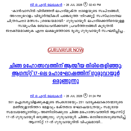
ജി ഒ എൽ ലേഖകൻ
-
26 JUL 2026 🕙 02:43 PM
"കാൻവാസിൽ വിരിഞ്ഞത് ലഹരിമുക്ത നാളെയുടെ സ്വപ്നങ്ങൾ;
അറന്നൂറോളം വിദ്യാർത്ഥികൾ പങ്കെടുത്ത 'നിറക്കൂട്ട്' സംസ്ഥാനതല
ചിത്രരചനാ മത്സരം ശ്രദ്ധേയമായി." ഗുരുവായൂർ: ലഹരിക്കെതിരെയുള്ള
സാമൂഹിക ബോധവൽക്കരണ പ്രവർത്തനങ്ങൾ കൂടുതൽ
ജനകീയമാക്കുക എന്ന ലക്ഷ്യത്തോടെ ദൃശ്യ ഗുരുവായൂർ സംഘടിപ്പിച്ച...
GURUVAYUR NOW
ചിങ്ങ മഹോത്സവത്തിന് ആത്മീയ തിരിതെളിഞ്ഞു;
ആഗസ്റ്റ് 17-ലെ മഹാഘോഷത്തിന് ഗുരുവായൂർ
ഒരുങ്ങുന്നു
ജി ഒ എൽ ലേഖകൻ
-
26 JUL 2026 🕙 01:24 PM
501 ഐശ്വര്യവിളക്കുകളുടെ ദീപശോഭയും 251 വാദ്യകലാകാരന്മാരുടെ
മഞ്ജുളാൽത്തറ മേളവും ഭക്തജന ഘോഷയാത്രയും സമുദായ
സമന്വയജ്യോതിയും അണിനിരക്കുന്ന ചിങ്ങ മഹോത്സവത്തിന് ആഗസ്റ്റ്
17-ന് ഗുരുവായൂർ ഒരുങ്ങുന്നു. ഗുരുവായൂർ: ചിങ്ങം ഒന്നിനോടനുബന്ധിച്ച്
ആഗസ്റ്റ് 17-ന് ഗുരുവായൂരിൽ വിപുലമായി...