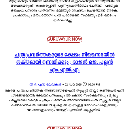
ഗുരുവായൂർ ക്ഷേത്ര പാരമ്പര്യ നായർ കൂട്ടായ്മയുടെ നേതൃത്വത്തിൽ
ഔഷധമരുന്ന്, കനകപ്പൊടി, പുണ്യാഹതീർത്ഥം ചേർത്ത പ്രത്യേക
ഔഷധപ്രസാദം വിതരണം; മമ്മിയൂർ ദേവസ്വം ചെയർമാൻ ജി.കെ.
പ്രകാശനും മൗനയോഗി ഹരി നാരായണ സ്വാമിയും ഉദ്ഘാടനം
നിർവഹിച്ചു ...
GURUVAYUR NOW
പത്രപ്രവർത്തകരുടെ ക്ഷേമം നിയമസഭയിൽ
ശക്തമായി ഉന്നയിക്കും ; രാജൻ ജെ. പല്ലൻ
എം.എൽ.എ.
ജി ഒ എൽ ലേഖകൻ
-
02 AUG 2026 🕙 06:00 PM
കേരള പത്രപ്രവർത്തക അസോസിയേഷൻ തൃശ്ശൂർ ജില്ലാ കൺവെൻഷൻ
ശ്രദ്ധേയമായി; ക്ഷേമപെൻഷനും അവകാശ സംരക്ഷണവും മുഖ്യ
ചർച്ചയായി കേരള പത്രപ്രവർത്തക അസോസിയേഷൻ തൃശ്ശൂർ ജില്ലാ
കൺവെൻഷൻ വിവിധ ജില്ലകളിൽ നിന്നുള്ള ഭാരവാഹികളുടെയും
അംഗങ്ങളുടെയും സാന്നിധ്യത്തിൽ തൃശ്ശൂരിൽ...