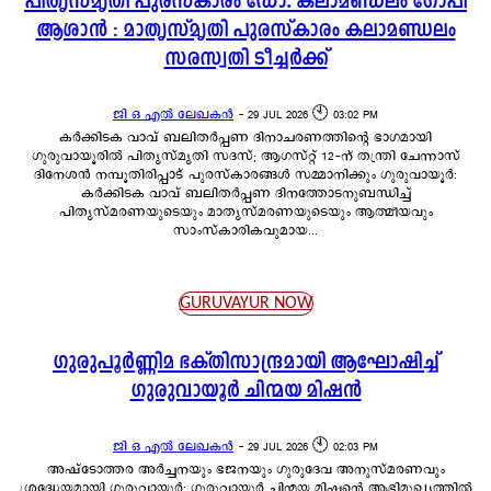
പിതൃസ്മൃതി പുരസ്‌കാരം ഡോ. കലാമണ്ഡലം ഗോപി
ആശാന്‍ : മാതൃസ്‌മൃതി പുരസ്‌കാരം കലാമണ്ഡലം
സരസ്വതി ടീച്ചര്‍ക്ക്
ജി ഒ എൽ ലേഖകൻ
-
29 JUL 2026 🕙 03:02 PM
കർക്കിടക വാവ് ബലിതർപ്പണ ദിനാചരണത്തിന്റെ ഭാഗമായി
ഗുരുവായൂരിൽ പിതൃസ്മൃതി സദസ്; ആഗസ്റ്റ് 12-ന് തന്ത്രി ചേന്നാസ്
ദിനേശൻ നമ്പൂതിരിപ്പാട് പുരസ്‌കാരങ്ങൾ സമ്മാനിക്കും ഗുരുവായൂർ:
കർക്കിടക വാവ് ബലിതർപ്പണ ദിനത്തോടനുബന്ധിച്ച്
പിതൃസ്മരണയുടെയും മാതൃസ്മരണയുടെയും ആത്മീയവും
സാംസ്‌കാരികവുമായ...
GURUVAYUR NOW
ഗുരുപൂർണ്ണിമ ഭക്തിസാന്ദ്രമായി ആഘോഷിച്ച്
ഗുരുവായൂർ ചിന്മയ മിഷൻ
ജി ഒ എൽ ലേഖകൻ
-
29 JUL 2026 🕙 02:03 PM
അഷ്ടോത്തര അർച്ചനയും ഭജനയും ഗുരുദേവ അനുസ്മരണവും
ശ്രദ്ധേയമായി ഗുരുവായൂർ: ഗുരുവായൂർ ചിന്മയ മിഷന്റെ ആഭിമുഖ്യത്തിൽ