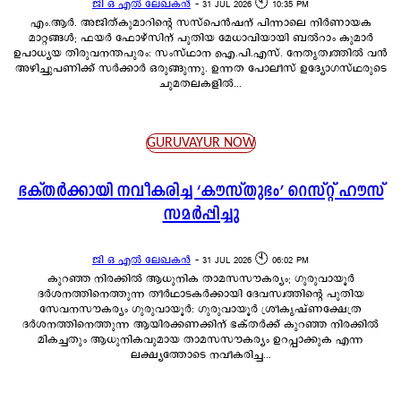
ജി ഒ എൽ ലേഖകൻ
-
31 JUL 2026 🕙 10:35 PM
എം.ആർ. അജിത്കുമാറിന്റെ സസ്പെൻഷന് പിന്നാലെ നിർണായക
മാറ്റങ്ങൾ; ഫയർ ഫോഴ്സിന് പുതിയ മേധാവിയായി ബൽറാം കുമാർ
ഉപാധ്യയ തിരുവനന്തപുരം: സംസ്ഥാന ഐ.പി.എസ്. നേതൃത്വത്തിൽ വൻ
അഴിച്ചുപണിക്ക് സർക്കാർ ഒരുങ്ങുന്നു. ഉന്നത പോലീസ് ഉദ്യോഗസ്ഥരുടെ
ചുമതലകളിൽ...
GURUVAYUR NOW
ഭക്തർക്കായി നവീകരിച്ച ‘കൗസ്തുഭം’ റെസ്റ്റ് ഹൗസ്
സമർപ്പിച്ചു
ജി ഒ എൽ ലേഖകൻ
-
31 JUL 2026 🕙 06:02 PM
കുറഞ്ഞ നിരക്കിൽ ആധുനിക താമസസൗകര്യം; ഗുരുവായൂർ
ദർശനത്തിനെത്തുന്ന തീർഥാടകർക്കായി ദേവസ്വത്തിന്റെ പുതിയ
സേവനസൗകര്യം ഗുരുവായൂർ: ഗുരുവായൂർ ശ്രീകൃഷ്ണക്ഷേത്ര
ദർശനത്തിനെത്തുന്ന ആയിരക്കണക്കിന് ഭക്തർക്ക് കുറഞ്ഞ നിരക്കിൽ
മികച്ചതും ആധുനികവുമായ താമസസൗകര്യം ഉറപ്പാക്കുക എന്ന
ലക്ഷ്യത്തോടെ നവീകരിച്ച...