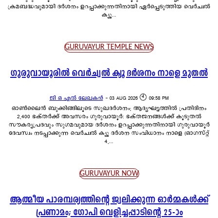
ക്രമബദ്ധവുമായി ദർശനം ഉറപ്പാക്കുന്നതിനായി ഏർപ്പെടുത്തിയ വെർച്വൽ
ക്യൂ...
GURUVAYUR TEMPLE NEWS
ഗുരുവായൂരിൽ വെർച്വൽ ക്യൂ ദർശനം നാളെ മുതൽ
ജി ഒ എൽ ലേഖകൻ
-
03 AUG 2026 🕙 09:58 PM
ഓൺലൈൻ ബുക്കിങ്ങിലൂടെ സുഖദർശനം; ആദ്യഘട്ടത്തിൽ പ്രതിദിനം
2,400 ഭക്തർക്ക് അവസരം ഗുരുവായൂർ: ഭക്തജനങ്ങൾക്ക് കൂടുതൽ
സൗകര്യപ്രദവും സുഗമവുമായ ദർശനം ഉറപ്പാക്കുന്നതിനായി ഗുരുവായൂർ
ദേവസ്വം നടപ്പാക്കുന്ന വെർച്വൽ ക്യൂ ദർശന സംവിധാനം നാളെ (ഓഗസ്റ്റ്
4,...
GURUVAYUR NOW
ആത്മീയ പാരമ്പര്യത്തിന്റെ ജ്വലിക്കുന്ന ഓർമ്മകൾക്ക്
പ്രണാമം; ഗോപി വെളിച്ചപ്പാടിന്റെ 25-ാം