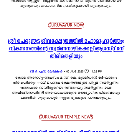
നിർദേശം തൃശ്ശൂർ : ജില്ലയിൽ കഴിഞ്ഞ രാത്രി മുതൽ ശക്തമായ മഴ
തുടരുകയും കാലാവസ്ഥ പ്രതികൂലമായി തുടരുകയും...
GURUVAYUR NOW
ശ്രീ പെരുന്തട്ട ശിവക്ഷേത്രത്തിൽ മഹാമുഹൂർത്തം;
വികസനത്തിന്റെ സ്വർണനാഴികക്കല്ല് ആഗസ്റ്റ് 8ന്
തിരിതെളിയും
ജി ഒ എൽ ലേഖകൻ
-
06 AUG 2026 🕙 11:32 PM
കേരള ആരോഗ്യ-ദേവസ്വം മന്ത്രി കെ. മുരളീധരൻ ഉദ്ഘാടനം
നിർവഹിക്കും; നാല് ഉപദേവ ക്ഷേത്രങ്ങളുടെ പിച്ചള സമർപ്പണം,
'നാഗഹാര' ഓഡിറ്റോറിയം രണ്ടാംഘട്ട സമർപ്പണം, 2026
അഷ്ടമിരോഹിണി ആഘോഷങ്ങളുടെ ഔദ്യോഗിക വിളംബരവും
ചടങ്ങിൽ. ഗുരുവായൂർ: നൂറ്റാണ്ടുകളുടെ പാരമ്പര്യവും...
GURUVAYUR TEMPLE NEWS