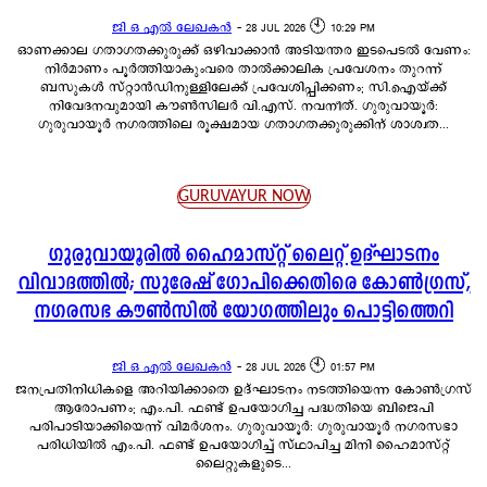
ജി ഒ എൽ ലേഖകൻ
-
28 JUL 2026 🕙 10:29 PM
ഓണക്കാല ഗതാഗതക്കുരുക്ക് ഒഴിവാക്കാൻ അടിയന്തര ഇടപെടൽ വേണം:
നിർമാണം പൂർത്തിയാകുംവരെ താൽക്കാലിക പ്രവേശനം തുറന്ന്
ബസുകൾ സ്റ്റാൻഡിനുള്ളിലേക്ക് പ്രവേശിപ്പിക്കണം; സി.ഐയ്ക്ക്
നിവേദനവുമായി കൗൺസിലർ വി.എസ്. നവനീത്. ഗുരുവായൂർ:
ഗുരുവായൂർ നഗരത്തിലെ രൂക്ഷമായ ഗതാഗതക്കുരുക്കിന് ശാശ്വത...
GURUVAYUR NOW
ഗുരുവായൂരിൽ ഹൈമാസ്റ്റ് ലൈറ്റ് ഉദ്ഘാടനം
വിവാദത്തിൽ; സുരേഷ് ഗോപിക്കെതിരെ കോൺഗ്രസ്,
നഗരസഭ കൗൺസിൽ യോഗത്തിലും പൊട്ടിത്തെറി
ജി ഒ എൽ ലേഖകൻ
-
28 JUL 2026 🕙 01:57 PM
ജനപ്രതിനിധികളെ അറിയിക്കാതെ ഉദ്ഘാടനം നടത്തിയെന്ന കോൺഗ്രസ്
ആരോപണം; എം.പി. ഫണ്ട് ഉപയോഗിച്ച പദ്ധതിയെ ബിജെപി
പരിപാടിയാക്കിയെന്ന് വിമർശനം. ഗുരുവായൂർ: ഗുരുവായൂർ നഗരസഭാ
പരിധിയിൽ എം.പി. ഫണ്ട് ഉപയോഗിച്ച് സ്ഥാപിച്ച മിനി ഹൈമാസ്റ്റ്
ലൈറ്റുകളുടെ...