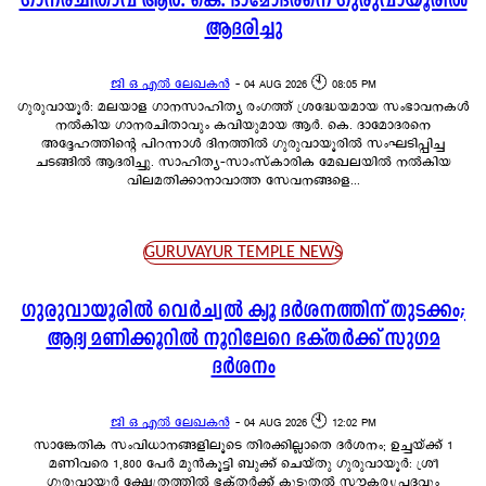
ഗാനരചിതാവ് ആർ. കെ. ദാമോദരനെ ഗുരുവായൂരിൽ
ആദരിച്ചു
ജി ഒ എൽ ലേഖകൻ
-
04 AUG 2026 🕙 08:05 PM
ഗുരുവായൂർ: മലയാള ഗാനസാഹിത്യ രംഗത്ത് ശ്രദ്ധേയമായ സംഭാവനകൾ
നൽകിയ ഗാനരചിതാവും കവിയുമായ ആർ. കെ. ദാമോദരനെ
അദ്ദേഹത്തിന്റെ പിറന്നാൾ ദിനത്തിൽ ഗുരുവായൂരിൽ സംഘടിപ്പിച്ച
ചടങ്ങിൽ ആദരിച്ചു. സാഹിത്യ-സാംസ്കാരിക മേഖലയിൽ നൽകിയ
വിലമതിക്കാനാവാത്ത സേവനങ്ങളെ...
GURUVAYUR TEMPLE NEWS
ഗുരുവായൂരിൽ വെർച്വൽ ക്യൂ ദർശനത്തിന് തുടക്കം;
ആദ്യ മണിക്കൂറിൽ നൂറിലേറെ ഭക്തർക്ക് സുഗമ
ദർശനം
ജി ഒ എൽ ലേഖകൻ
-
04 AUG 2026 🕙 12:02 PM
സാങ്കേതിക സംവിധാനങ്ങളിലൂടെ തിരക്കില്ലാതെ ദർശനം; ഉച്ചയ്ക്ക് 1
മണിവരെ 1,800 പേർ മുൻകൂട്ടി ബുക്ക് ചെയ്തു ഗുരുവായൂർ: ശ്രീ
ഗുരുവായൂർ ക്ഷേത്രത്തിൽ ഭക്തർക്ക് കൂടുതൽ സൗകര്യപ്രദവും