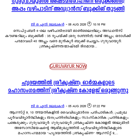
ഗുരുവായൂരിൽ അഷ്ടമിരോഹിണി ഒരുക്കങ്ങൾ;
അപ്പം വഴിപാടിന് അഡ്വാൻസ് ബുക്കിങ് തുടങ്ങി
ജി ഒ എൽ ലേഖകൻ
-
06 AUG 2026 🕙 10:16 PM
സെപ്റ്റംബർ 4-ലെ വഴിപാടിനായി ഓൺലൈനിലും അഡ്വാൻസ്
കൗണ്ടറിലും ബുക്കിങ് : 35 രൂപയ്ക്ക് (ഒരു രശീതിന്) രണ്ട് അപ്പം; ഒരാൾക്ക്
പരമാവധി 40 അപ്പം വരെ മുൻകൂർ ബുക്ക് ചെയ്യാം ഗുരുവായൂർ:
ശ്രീകൃഷ്ണജന്മാഷ്ടമി ദിനമായ...
GURUVAYUR NOW
ഹൃദയത്തിൽ ശ്രീകൃഷ്ണ; ഓർമ്മകളുടെ
മഹാസംഗമത്തിന് ശ്രീകൃഷ്ണ കോളേജ് ഒരുങ്ങുന്നു
ജി ഒ എൽ ലേഖകൻ
-
05 AUG 2026 🕙 07:22 PM
ആഗസ്റ്റ് 9, 10 തീയതികളിൽ വൈവിധ്യമാർന്ന പരിപാടികൾ; പ്രമുഖ
പൂർവവിദ്യാർത്ഥികളും ജനപ്രതിനിധികളും സാംസ്കാരിക പ്രതിഭകളും
പങ്കെടുക്കും ഗുരുവായൂർ: ഗുരുവായൂർ ശ്രീകൃഷ്ണ കോളേജ് അലുമിനി
അസോസിയേഷന്റെ ആഭിമുഖ്യത്തിൽ പൂർവവിദ്യാർത്ഥികളുടെ
മഹാസംഗമമായ "ഹൃദയത്തിൽ ശ്രീകൃഷ്ണ" ആഗസ്റ്റ് 9,...