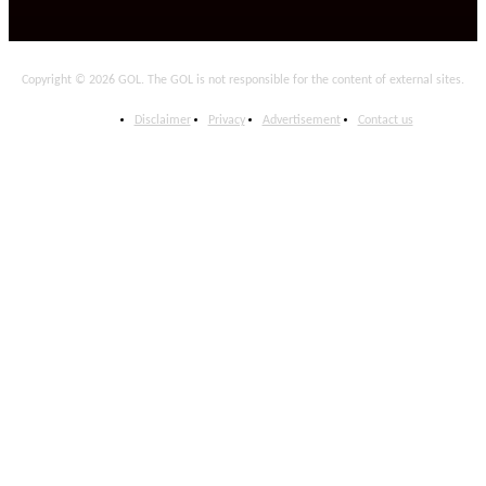
Copyright © 2026 GOL. The GOL is not responsible for the content of external sites.
Disclaimer
Privacy
Advertisement
Contact us