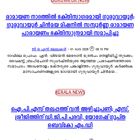
GURUVAYUR NOW
രാമായണ നാദത്തിൽ ഭക്തിസാഗരമായി ഗുരുവായൂർ;
ഗുരുവായൂർ ചിൻമയ മിഷനിൽ സമ്പൂർണ്ണ രാമായണ
പാരായണം ഭക്തിസാന്ദ്രമായി സമാപിച്ചു
ജി ഒ എൽ ലേഖകൻ
-
01 AUG 2026 🕙 08:10 PM
രാവിലെ പ്രൊഫ. എൻ. വിജയൻ മേനോൻ ഭദ്രദീപം തെളിയിച്ച് തുടക്കം;
വൈകീട്ട് ബ്രഹ്മചാരി സുധീഷ്ജിയുടെ ആത്മീയ പ്രഭാഷണത്തോടെ
സമാപനം: അമ്പതോളം ഭക്തരുടെ പങ്കാളിത്തം ഗുരുവായൂർ: കർക്കിടക
മാസാചരണങ്ങളുടെ ഭാഗമായി ഗുരുവായൂർ ചിൻമയ...
KERALA NEWS
ഐ.പി.എസ് തലപ്പത്ത് വൻ അഴിച്ചുപണി; എസ്.
ശ്രീജിത്തിന് ഡി.ജി.പി പദവി, യോഗേഷ് ഗുപ്ത
ബെവ്കോ എം.ഡി