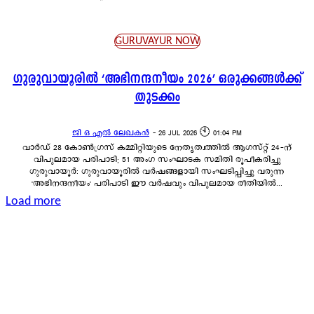
GURUVAYUR NOW
ഗുരുവായൂരിൽ ‘അഭിനന്ദനീയം 2026’ ഒരുക്കങ്ങൾക്ക്
തുടക്കം
ജി ഒ എൽ ലേഖകൻ
-
26 JUL 2026 🕙 01:04 PM
വാർഡ് 28 കോൺഗ്രസ് കമ്മിറ്റിയുടെ നേതൃത്വത്തിൽ ആഗസ്റ്റ് 24-ന്
വിപുലമായ പരിപാടി; 51 അംഗ സംഘാടക സമിതി രൂപീകരിച്ചു
ഗുരുവായൂർ: ഗുരുവായൂരിൽ വർഷങ്ങളായി സംഘടിപ്പിച്ചു വരുന്ന
'അഭിനന്ദനീയം' പരിപാടി ഈ വർഷവും വിപുലമായ രീതിയിൽ...
Load more