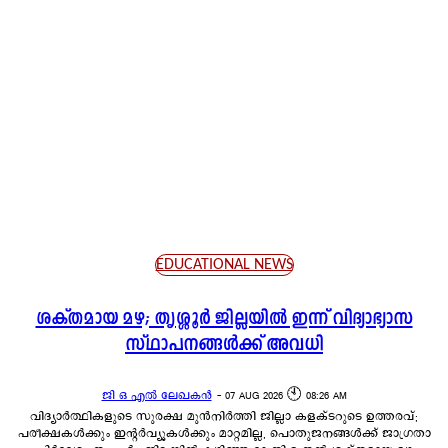
SOCIETY AND CULTURE
SPORTS NEWS
TECH NEWS
TEMPLE NEWS
THRISSUR NEWS
TOP NEWS
TOURISM
TRADITIONAL NEWS
TRENDING
WEATHER NEWS
EDUCATIONAL NEWS
ശക്തമായ മഴ; തൃശ്ശൂർ ജില്ലയിൽ ഇന്ന് വിദ്യാഭ്യാസ
സ്ഥാപനങ്ങൾക്ക് അവധി
ജി ഒ എൽ ലേഖകൻ
-
07 AUG 2026 🕙 08:26 AM
വിദ്യാർത്ഥികളുടെ സുരക്ഷ മുൻനിർത്തി ജില്ലാ കളക്ടറുടെ ഉത്തരവ്;
പരീക്ഷകൾക്കും ഇന്റർവ്യൂകൾക്കും മാറ്റമില്ല, പൊതുജനങ്ങൾക്ക് ജാഗ്രതാ