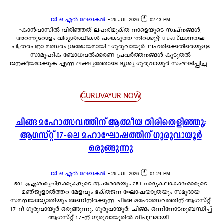
ജി ഒ എൽ ലേഖകൻ
-
26 JUL 2026 🕙 02:43 PM
"കാൻവാസിൽ വിരിഞ്ഞത് ലഹരിമുക്ത നാളെയുടെ സ്വപ്നങ്ങൾ;
അറന്നൂറോളം വിദ്യാർത്ഥികൾ പങ്കെടുത്ത 'നിറക്കൂട്ട്' സംസ്ഥാനതല
ചിത്രരചനാ മത്സരം ശ്രദ്ധേയമായി." ഗുരുവായൂർ: ലഹരിക്കെതിരെയുള്ള
സാമൂഹിക ബോധവൽക്കരണ പ്രവർത്തനങ്ങൾ കൂടുതൽ
ജനകീയമാക്കുക എന്ന ലക്ഷ്യത്തോടെ ദൃശ്യ ഗുരുവായൂർ സംഘടിപ്പിച്ച...
GURUVAYUR NOW
ചിങ്ങ മഹോത്സവത്തിന് ആത്മീയ തിരിതെളിഞ്ഞു;
ആഗസ്റ്റ് 17-ലെ മഹാഘോഷത്തിന് ഗുരുവായൂർ
ഒരുങ്ങുന്നു
ജി ഒ എൽ ലേഖകൻ
-
26 JUL 2026 🕙 01:24 PM
501 ഐശ്വര്യവിളക്കുകളുടെ ദീപശോഭയും 251 വാദ്യകലാകാരന്മാരുടെ
മഞ്ജുളാൽത്തറ മേളവും ഭക്തജന ഘോഷയാത്രയും സമുദായ
സമന്വയജ്യോതിയും അണിനിരക്കുന്ന ചിങ്ങ മഹോത്സവത്തിന് ആഗസ്റ്റ്
17-ന് ഗുരുവായൂർ ഒരുങ്ങുന്നു. ഗുരുവായൂർ: ചിങ്ങം ഒന്നിനോടനുബന്ധിച്ച്
ആഗസ്റ്റ് 17-ന് ഗുരുവായൂരിൽ വിപുലമായി...