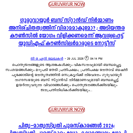
GURUVAYUR NOW
ഗുരുവായൂർ ബസ് സ്റ്റാൻഡ് നിർമ്മാണം
അനിശ്ചിതത്വത്തിന് വിരാമമാകുമോ? ; അടിയന്തര
കൗൺസിൽ യോഗം വിളിക്കണമെന്ന് ആവശ്യപ്പെട്ട്
യുഡിഎഫ് കൗൺസിലർമാരുടെ നോട്ടീസ്
ജി ഒ എൽ ലേഖകൻ
-
29 JUL 2026 🕙 04:14 PM
പൊതുജനങ്ങളുടെ ആശങ്കകൾക്കും വികസനവുമായി ബന്ധപ്പെട്ട
സംശയങ്ങൾക്കും മറുപടി തേടി പ്രതിപക്ഷം; പ്രതിപക്ഷ നേതാവ് ബഷീർ
പൂക്കോടിന്റെ നേതൃത്വത്തിൽ സെക്രട്ടറിക്ക് നിവേദനം ഗുരുവായൂർ
നഗരസഭയുടെ ബസ് സ്റ്റാൻഡ് നിർമ്മാണവുമായി ബന്ധപ്പെട്ട്
ഉയർന്നുവരുന്ന വിവാദങ്ങൾക്കും പൊതുജനങ്ങൾക്കിടയിലും
ജനപ്രതിനിധികൾക്കിടയിലും...
GURUVAYUR NOW
പിതൃ–മാതൃസ്മൃതി പുരസ്‌കാരങ്ങൾ 2026;