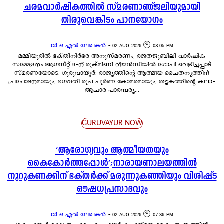
ചരമവാർഷികത്തിൽ സ്മരണാഞ്ജലിയുമായി
തിരുവെങ്കിടം പാനയോഗം
ജി ഒ എൽ ലേഖകൻ
-
02 AUG 2026 🕙 08:05 PM
മമ്മിയൂരിൽ ഭക്തിനിർഭര അനുസ്മരണം; രജതജൂബിലി വാർഷിക
സമ്മേളനം ആഗസ്റ്റ് 9-ന് രുക്മിണി റീജൻസിയിൽ ഗോപി വെളിച്ചപ്പാട്
സ്മരണയോടെ. ഗുരുവായൂർ: രാജ്യത്തിന്റെ ആത്മീയ ചൈതന്യത്തിന്
പ്രചോദനമായും, ഭഗവതി രൂപ പൂർണ കോമരമായും, തട്ടകത്തിന്റെ കലാ-
ആചാര പാരമ്പര്യ...
GURUVAYUR NOW
‘ആരോഗ്യവും ആത്മീയതയും
കൈകോർത്തപ്പോൾ’;നാരായണാലയത്തിൽ
നൂറുകണക്കിന് ഭക്തർക്ക് മരുന്നുകഞ്ഞിയും വിശിഷ്ട
ഔഷധപ്രസാദവും
ജി ഒ എൽ ലേഖകൻ
-
02 AUG 2026 🕙 07:36 PM