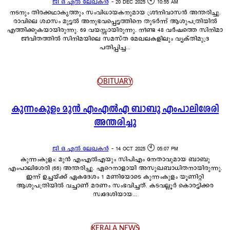
ജി ഒ എൽ ലേഖകൻ
-
20 DEC 2025 🕙 10:55 AM
നടനും തിരക്കഥാകൃത്തും സംവിധായകനുമായ ശ്രീനിവാസന്‍ അന്തരിച്ചു.
രാവിലെ ശ്വാസം മുട്ടൽ അനുഭവപ്പെട്ടത്തിനെ തുടർന്ന് ആശുപത്രിയിൽ
എത്തിക്കുകയായിരുന്നു. 69 വയസ്സായിരുന്നു. നീണ്ട 48 വര്‍ഷത്തെ സിനിമാ
ജീവിതത്തില്‍ സിനിമയിലെ സമസ്ത മേഖലകളിലും വ്യക്തിമുദ്ര
പതിപ്പിച്ച...
OBITUARY
കുന്നംകുളം മുൻ എംഎൽഎ ബാബു എംപാലിശേരി
അന്തരിച്ചു
ജി ഒ എൽ ലേഖകൻ
-
14 OCT 2025 🕙 05:07 PM
കുന്നംകുളം: മുൻ എംഎൽഎയും സിപിഎം നേതാവുമായ ബാബു
എംപാലിശേരി (66) അന്തരിച്ചു. ഏറെനാളായി അസുഖബാധിതനായിരുന്നു.
ഇന്ന് ഉച്ചയ്ക്ക് ഏകദേശം 1 മണിയോടെ കുന്നംകുളം യൂണിറ്റി
ആശുപത്രിയിൽ വച്ചാണ് മരണം സംഭവിച്ചത്. കടവല്ലൂർ കൊരട്ടിക്കര
സ്വദേശിയായ...
KERALA NEWS