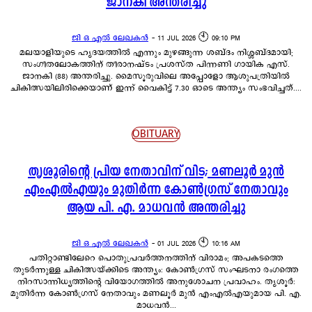
ജാനകി അന്തരിച്ചു
ജി ഒ എൽ ലേഖകൻ
-
11 JUL 2026 🕙 09:10 PM
മലയാളിയുടെ ഹൃദയത്തിൽ എന്നും മുഴങ്ങുന്ന ശബ്ദം നിശ്ശബ്ദമായി;
സംഗീതലോകത്തിന് തീരാനഷ്ടം പ്രശസ്ത പിന്നണി ഗായിക എസ്.
ജാനകി (88) അന്തരിച്ചു. മൈസൂരുവിലെ അപ്പോളോ ആശുപത്രിയിൽ
ചികിത്സയിലിരിക്കെയാണ് ഇന്ന് വൈകിട്ട് 7.30 ഓടെ അന്ത്യം സംഭവിച്ചത്....
OBITUARY
തൃശൂരിന്റെ പ്രിയ നേതാവിന് വിട; മണലൂർ മുൻ
എംഎൽഎയും മുതിർന്ന കോൺഗ്രസ് നേതാവും
ആയ പി. എ. മാധവൻ അന്തരിച്ചു
ജി ഒ എൽ ലേഖകൻ
-
01 JUL 2026 🕙 10:16 AM
പതിറ്റാണ്ടിലേറെ പൊതുപ്രവർത്തനത്തിന് വിരാമം; അപകടത്തെ
തുടർന്നുള്ള ചികിത്സയ്ക്കിടെ അന്ത്യം: കോൺഗ്രസ് സംഘടനാ രംഗത്തെ
നിറസാന്നിധ്യത്തിന്റെ വിയോഗത്തിൽ അനുശോചന പ്രവാഹം. തൃശൂർ:
മുതിർന്ന കോൺഗ്രസ് നേതാവും മണലൂർ മുൻ എംഎൽഎയുമായ പി. എ.
മാധവൻ...