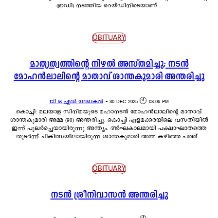
(ഇഡി) നടത്തിയ റെയ്ഡിനിടെയാണ്...
OBITUARY
മാതൃത്വത്തിന്റെ നിഴൽ അസ്തമിച്ചു; നടൻ
മോഹൻലാലിന്റെ മാതാവ് ശാന്തകുമാരി അന്തരിച്ചു
ജി ഒ എൽ ലേഖകൻ
-
30 DEC 2025 🕙 03:06 PM
കൊച്ചി: മലയാള സിനിമയുടെ മഹാനടൻ മോഹൻലാലിന്റെ മാതാവ്
ശാന്തകുമാരി അമ്മ (90) അന്തരിച്ചു. കൊച്ചി എളമക്കരയിലെ വസതിയിൽ
ഇന്ന് പുലർച്ചെയായിരുന്നു അന്ത്യം. ദീർഘകാലമായി പക്ഷാഘാതത്തെ
തുടർന്ന് ചികിത്സയിലായിരുന്ന ശാന്തകുമാരി അമ്മ കഴിഞ്ഞ പത്ത്...
OBITUARY
നടൻ ശ്രീനിവാസൻ അന്തരിച്ചു