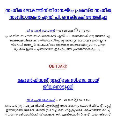
സംഗീത ലോകത്തിന് തീരാനഷ്ടം; പ്രശസ്ത സംഗീത
സംവിധായകൻ എസ്. പി. വെങ്കിടേഷ് അന്തരിച്ചു
ജി ഒ എൽ ലേഖകൻ
-
03 FEB 2026 🕙 01:12 PM
പ്രശസ്ത സംഗീത സംവിധായകൻ എസ്. പി. വെങ്കിടേഷ് (70) അന്തരിച്ചു.
ചെന്നൈയിലെ വസതിയിലായിരുന്നു അന്ത്യം. മലയാളം ഉൾപ്പെടെ
നിരവധി ഇന്ത്യൻ ഭാഷകളിലെ അനശ്വര ഗാനങ്ങളിലൂടെ സംഗീത
പ്രേമികളുടെ ഹൃദയത്തിൽ ഇടം നേടിയ പ്രതിഭയായിരുന്നു...
OBITUARY
കോൺഫിഡന്റ് ഗ്രൂപ്പ് ഉടമ സി.ജെ. റോയ്
ജീവനൊടുക്കി
ജി ഒ എൽ ലേഖകൻ
-
30 JAN 2026 🕙 06:18 PM
ബെംഗളൂരു: പ്രമുഖ റിയൽ എസ്റ്റേറ്റ് സംരംഭകനും കോൺഫിഡന്റ് ഗ്രൂപ്പ്
ഉടമയുമായ സി.ജെ. റോയ് (C J Roy) ബെംഗളൂരുവിലെ ഓഫീസിൽ വെച്ച്
സ്വയം വെടിയുതിർത്ത് ജീവനൊടുക്കി. എൻഫോഴ്‌സ്‌മെന്റ് ഡയറക്ടറേറ്റ്