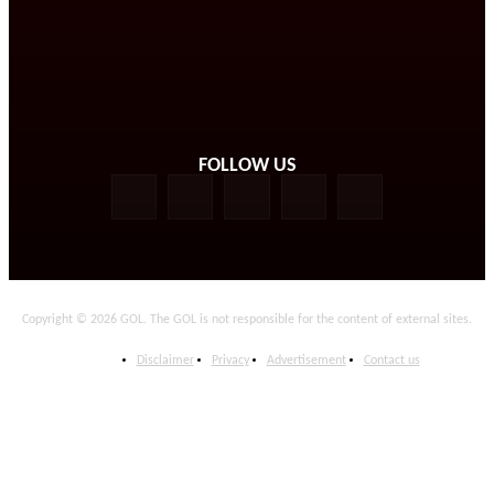
FOLLOW US
Copyright © 2026 GOL. The GOL is not responsible for the content of external sites.
Disclaimer
Privacy
Advertisement
Contact us