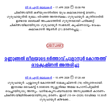
ജി ഒ എൽ ലേഖകൻ
-
17 APR 2026 🕙 03:09 PM
ചികിത്സയിൽ കഴിയുന്നതിനിടെ യുവ കലാകാരന്റെ മരണം;
ഗുരുവായൂരിൽ ദുഃഖം നിറഞ്ഞ അന്തരീക്ഷം ഗുരുവായൂർ: കുതിരാനിൽ
ഉണ്ടായ ബൈക്ക് അപകടത്തിൽ ഗുരുതരമായി പരിക്കേറ്റ്
ചികിത്സയിലായിരുന്ന ഗുരുവായൂർ സ്വദേശി, കൃഷ്ണനാട്ടം വേഷം
കലാകാരൻ ആദർശ് (21) മരണപ്പെട്ടു....
OBITUARY
മണ്ണുങ്ങൽ ലീലയുടെ ഭർത്താവ് പുല്ലാനൂർ കോന്തത്ത്
രാമകൃഷ്ണൻ അന്തരിച്ചു
ജി ഒ എൽ ലേഖകൻ
-
15 APR 2026 🕙 07:28 AM
ഗുരുവായൂർ: പുല്ലാനൂർ കോന്തത്ത് രാമകൃഷ്ണൻ (78) നിര്യാതനായി.
ഇന്നലെ വൈകീട്ട് 5.30ഓടെ തൃശ്ശൂരിലെ അമല ഹോസ്പിറ്റലിൽ
വെച്ചായിരുന്നു അന്ത്യം. വാർദ്ധക്യസംബന്ധമായ അസുഖങ്ങൾ കാരണം
ചികിത്സയിലിരിക്കെയായിരുന്നു മരണം. ഇന്ന് (15-04-2026) രാവിലെ 10.30ന്
ഗുരുവായൂർ കിഴക്കേ...