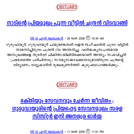
OBITUARY
നാടിന്റെ പ്രിയമുഖം പുന്ന വീട്ടിൽ ചന്ദ്രൻ വിടവാങ്ങി
ജി ഒ എൽ ലേഖകൻ
-
29 MAR 2026 🕙 10:34 AM
ഗുരുവായൂർ: ഗുരുവായൂർ ചാമുണ്ടേശ്വരി നളന്ദ ജംഗ്ഷനിൽ പുന്ന വീട്ടിൽ
താമസിച്ചിരുന്ന ചന്ദ്രൻ (78) അന്തരിച്ചു. വാർദ്ധക്യസഹജമായ
അസുഖങ്ങളെ തുടർന്ന് ചികിത്സയിലിരിക്കെയാണ് അന്ത്യം സംഭവിച്ചത്.
പ്രദേശത്തെ പരിചിതനും സൗമ്യസ്വഭാവക്കാരനുമായിരുന്ന ചന്ദ്രന്റെ
നിര്യാണം നാട്ടുകാരിൽ ദുഃഖമുണർത്തി. കുടുംബാംഗങ്ങൾക്കും...
OBITUARY
ഭക്തിയും സേവനവും ചേർന്ന ജീവിതം ;
ഗുരുവായൂരിന്റെ പ്രിയപ്പെട്ട സേവനമുഖം സരള
സിസ്റ്റർ ഇനി അനശ്വര ഓർമ്മ
ജി ഒ എൽ ലേഖകൻ
-
11 MAR 2026 🕙 11:01 PM