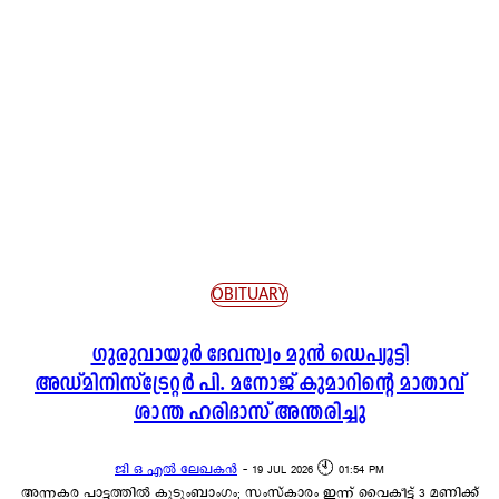
SOCIETY AND CULTURE
SPORTS NEWS
TECH NEWS
TEMPLE NEWS
THRISSUR NEWS
TOP NEWS
TOURISM
TRADITIONAL NEWS
TRENDING
WEATHER NEWS
OBITUARY
ഗുരുവായൂർ ദേവസ്വം മുൻ ഡെപ്യൂട്ടി
അഡ്മിനിസ്ട്രേറ്റർ പി. മനോജ് കുമാറിന്റെ മാതാവ്
ശാന്ത ഹരിദാസ് അന്തരിച്ചു
ജി ഒ എൽ ലേഖകൻ
-
19 JUL 2026 🕙 01:54 PM
അന്നകര പാട്ടത്തിൽ കുടുംബാംഗം; സംസ്കാരം ഇന്ന് വൈകീട്ട് 3 മണിക്ക്