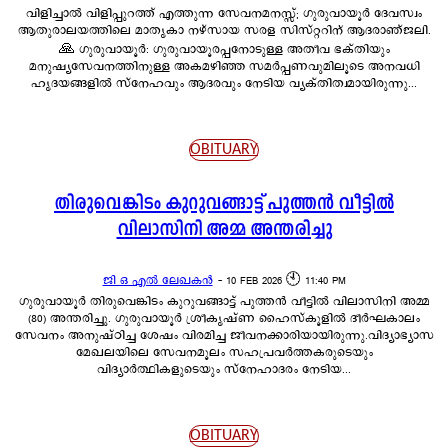
വിളിച്ചാൽ വിളിപ്പുറത്ത് എത്തുന്ന സേവനമനസ്സ്; ഗുരുവായൂർ ദേവസ്വം
ആതുരാലയത്തിലെ മാതൃകാ നഴ്സായ സരള സിസ്റ്ററിന് ആദരാഞ്ജലി.
🙏 ഗുരുവായൂർ: ഗുരുവായൂരപ്പനോടുള്ള അതീവ ഭക്തിയും
മനുഷ്യസേവനത്തിനുള്ള അകമഴിഞ്ഞ സമർപ്പണവുമിലൂടെ അനവധി
ഹൃദയങ്ങളിൽ സ്നേഹവും ആദരവും നേടിയ വ്യക്തിത്വമായിരുന്നു...
OBITUARY
തിരുവെങ്കിടം കുറുവങ്ങാട്ട് പുത്തൻ വീട്ടിൽ
വിലാസിനി അമ്മ അന്തരിച്ചു
ജി ഒ എൽ ലേഖകൻ
-
10 FEB 2026 🕙 11:40 PM
ഗുരുവായൂർ തിരുവെങ്കിടം കുറുവങ്ങാട്ട് പുത്തൻ വീട്ടിൽ വിലാസിനി അമ്മ
(80) അന്തരിച്ചു. ഗുരുവായൂർ ശ്രീകൃഷ്ണ ഹൈസ്കൂളിൽ ദീർഘകാലം
സേവനം അനുഷ്ഠിച്ച ശേഷം വിരമിച്ച ജീവനക്കാരിയായിരുന്നു.വിദ്യാഭ്യാസ
മേഖലയിലെ സേവനമൂലം സഹപ്രവർത്തകരുടെയും
വിദ്യാർത്ഥികളുടെയും സ്നേഹാദരം നേടിയ...
OBITUARY