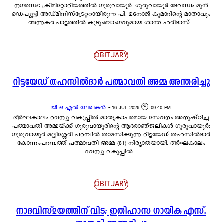
നഗരസഭ ക്രിമിറ്റോറിയത്തിൽ ഗുരുവായൂർ: ഗുരുവായൂർ ദേവസ്വം മുൻ
ഡെപ്യൂട്ടി അഡ്മിനിസ്ട്രേറ്ററായിരുന്ന പി. മനോജ് കുമാറിന്റെ മാതാവും
അന്നകര പാട്ടത്തിൽ കുടുംബാംഗവുമായ ശാന്ത ഹരിദാസ്...
OBITUARY
റിട്ടയേഡ് തഹസിൽദാർ പത്മാവതി അമ്മ അന്തരിച്ചു
ജി ഒ എൽ ലേഖകൻ
-
16 JUL 2026 🕙 09:40 PM
ദീർഘകാലം റവന്യൂ വകുപ്പിൽ മാതൃകാപരമായ സേവനം അനുഷ്ഠിച്ച
പത്മാവതി അമ്മയ്ക്ക് ഗുരുവായൂരിന്റെ ആദരാഞ്ജലികൾ ഗുരുവായൂർ:
ഗുരുവായൂർ മല്ലിശ്ശേരി പറമ്പിൽ താമസിക്കുന്ന റിട്ടയേഡ് തഹസിൽദാർ
കോന്നംപറമ്പത്ത് പത്മാവതി അമ്മ (81) നിര്യാതയായി. ദീർഘകാലം
റവന്യൂ വകുപ്പിൽ...
OBITUARY
നാദവിസ്മയത്തിന് വിട; ഇതിഹാസ ഗായിക എസ്.