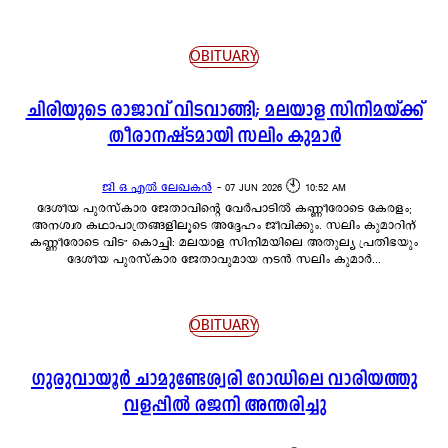
OBITUARY
ചിരിയുടെ രാജാവ് വിടവാങ്ങി; മലയാള സിനിമയ്ക്ക്
തീരാനഷ്ടമായി സലിം കുമാർ
ജി ഒ എൽ ലേഖകൻ
-
07 JUN 2026 🕙 10:52 AM
ദേശീയ പുരസ്‌കാര ജേതാവിന്റെ വേർപാടിൽ കണ്ണീരോടെ കേരളം;
അനശ്വര കഥാപാത്രങ്ങളിലൂടെ അദ്ദേഹം ജീവിക്കും. സലിം കുമാറിന്
കണ്ണീരോടെ വിട" കൊച്ചി: മലയാള സിനിമയിലെ അതുല്യ പ്രതിഭയും
ദേശീയ പുരസ്‌കാര ജേതാവുമായ നടൻ സലിം കുമാർ...
OBITUARY
ഗുരുവായൂർ ചാമുണ്ടേശ്വരി റോഡിലെ വാരിയത്തു
വളപ്പിൽ രജനി അന്തരിച്ചു