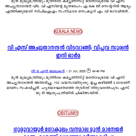
മുൻ മുഖ്യമന്ത്രിയും മുതിർന്ന കമ്യൂണിസ്റ്റ് നേതാവുമായ വി എസ്
അച്യുതാനന്ദന് വിട. വി എസിന്റെ മൃതദേഹം എ കെ ജി സെന്ററിൽ ആദ്യം
എത്തിക്കുമെന്ന് സിപിഐഎം സംസ്ഥാന സെക്രട്ടറി എം വി ഗോവിന്ദൻ...
KERALA NEWS
വി എസ് അച്യുതാനന്ദൻ വിടവാങ്ങി; വിപ്ലവ സൂര്യൻ
ഇനി ഓർമ
ജി ഒ എൽ ലേഖകൻ
-
21 JUL 2025 🕙 04:46 PM
മുൻ മുഖ്യമന്ത്രിയും മുതിർന്ന കമ്യൂണിസ്റ്റ് നേതാവുമായ വി എസ്
അച്യുതാനന്ദൻ അന്തരിച്ചു. 102 വയസായിരുന്നു. ഉച്ച കഴിഞ്ഞ് 3.20നാണ്
മരണം സംഭവിച്ചത്. ഹൃദയാഘാതത്തെ തുടർന്ന് തിരുവനന്തപുരം എസ്
യു ടി ആശുപത്രിയിൽ ചികിത്സയിൽ...
OBITUARY
ഗുരുവായൂർ ഗോകുലം വനമാല മുൻ മാനേജർ