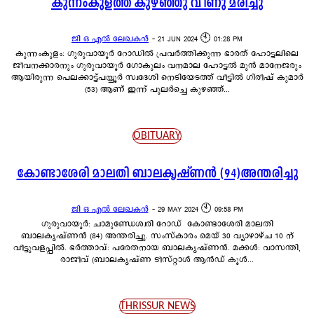
കുന്നംകുളത്ത് കുഴഞ്ഞു വീണു മരിച്ചു
ജി ഒ എൽ ലേഖകൻ
-
21 JUN 2024 🕙 01:28 PM
കുന്നംകുളം: ഗുരുവായൂർ റോഡിൽ പ്രവർത്തിക്കുന്ന ഭാരത് ഹോട്ടലിലെ
ജീവനക്കാരനും ഗുരുവായൂർ ഗോകുലം വനമാല ഹോട്ടൽ മുൻ മാനേജരും
ആയിരുന്ന പെലക്കാട്ട്പയ്യൂർ സ്വദേശി നെടിയേടത്ത് വീട്ടിൽ ഗിരീഷ് കുമാർ
(53) ആണ് ഇന്ന് പുലർച്ചെ കുഴഞ്ഞ്...
OBITUARY
കോണ്ടാശേരി മാലതി ബാലകൃഷ്ണൻ (94)അന്തരിച്ചു
ജി ഒ എൽ ലേഖകൻ
-
29 MAY 2024 🕙 09:58 PM
ഗുരുവായൂർ: ചാമുണ്ഡേശ്വരി റോഡ് കോണ്ടാശേരി മാലതി
ബാലകൃഷ്ണൻ (84) അന്തരിച്ചു. സംസ്കാരം മെയ് 30 വ്യാഴാഴ്ച 10 ന്
വീട്ടുവളപ്പിൽ. ഭർത്താവ്: പരേതനായ ബാലകൃഷ്ണൻ. മക്കൾ: വാസന്തി,
രാജീവ് (ബാലകൃഷ്ണ ടീസ്റ്റാൾ ആൻഡ് കൂൾ...
THRISSUR NEWS