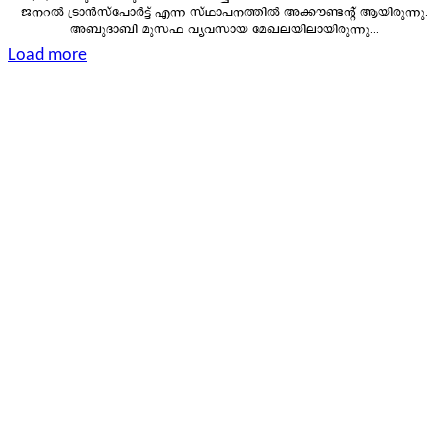
ജനറൽ ട്രാൻസ്പോർട്ട് എന്ന സ്ഥാപനത്തിൽ അക്കൗണ്ടന്റ് ആയിരുന്നു.
അബുദാബി മുസഫ വ്യവസായ മേഖലയിലായിരുന്നു...
Load more