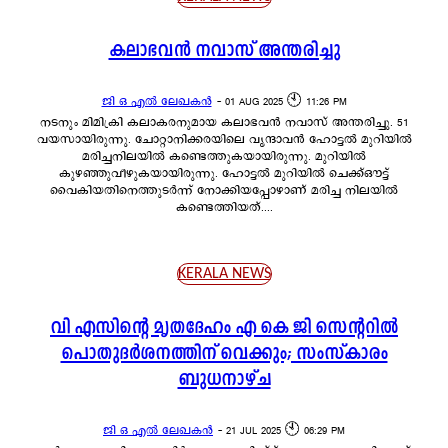
കലാഭവൻ നവാസ് അന്തരിച്ചു
ജി ഒ എൽ ലേഖകൻ
-
01 AUG 2025 🕙 11:26 PM
നടനും മിമിക്രി കലാകരനുമായ കലാഭവൻ നവാസ് അന്തരിച്ചു. 51
വയസായിരുന്നു. ചോറ്റാനിക്കരയിലെ വൃന്ദാവൻ ഹോട്ടൽ മുറിയിൽ‌
മരിച്ചനിലയിൽ കണ്ടെത്തുകയായിരുന്നു. മുറിയിൽ
കുഴഞ്ഞുവീഴുകയായിരുന്നു. ഹോട്ടൽ മുറിയിൽ ചെക്ക്ഔട്ട്
വൈകിയതിനെത്തുടർന്ന് നോക്കിയപ്പോഴാണ് മരിച്ച നിലയിൽ
കണ്ടെത്തിയത്....
KERALA NEWS
വി എസിന്റെ മൃതദേഹം എ കെ ജി സെന്ററിൽ
പൊതുദർശനത്തിന് വെക്കും; സംസ്കാരം
ബുധനാഴ്ച
ജി ഒ എൽ ലേഖകൻ
-
21 JUL 2025 🕙 06:29 PM