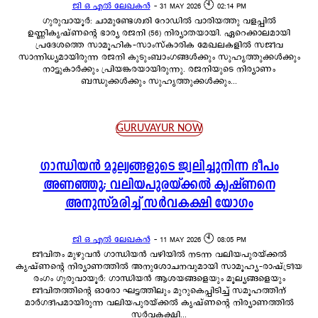
ജി ഒ എൽ ലേഖകൻ
-
31 MAY 2026 🕙 02:14 PM
ഗുരുവായൂർ: ചാമുണ്ടേശ്വരി റോഡിൽ വാരിയത്തു വളപ്പിൽ
ഉണ്ണികൃഷ്ണന്റെ ഭാര്യ രജനി (56) നിര്യാതയായി. ഏറെക്കാലമായി
പ്രദേശത്തെ സാമൂഹിക-സാംസ്കാരിക മേഖലകളിൽ സജീവ
സാന്നിധ്യമായിരുന്ന രജനി കുടുംബാംഗങ്ങൾക്കും സുഹൃത്തുക്കൾക്കും
നാട്ടുകാർക്കും പ്രിയങ്കരയായിരുന്നു. രജനിയുടെ നിര്യാണം
ബന്ധുക്കൾക്കും സുഹൃത്തുക്കൾക്കും...
GURUVAYUR NOW
ഗാന്ധിയൻ മൂല്യങ്ങളുടെ ജ്വലിച്ചുനിന്ന ദീപം
അണഞ്ഞു; വലിയപുരയ്ക്കൽ കൃഷ്ണനെ
അനുസ്മരിച്ച് സർവകക്ഷി യോഗം
ജി ഒ എൽ ലേഖകൻ
-
11 MAY 2026 🕙 08:05 PM
ജീവിതം മുഴുവൻ ഗാന്ധിയൻ വഴിയിൽ നടന്ന വലിയപുരയ്ക്കൽ
കൃഷ്ണന്റെ നിര്യാണത്തിൽ അനുശോചനവുമായി സാമൂഹ്യ-രാഷ്ട്രീയ
രംഗം ഗുരുവായൂർ: ഗാന്ധിയൻ ആശയങ്ങളെയും മൂല്യങ്ങളെയും
ജീവിതത്തിന്റെ ഓരോ ഘട്ടത്തിലും മുറുകെപ്പിടിച്ച് സമൂഹത്തിന്
മാർഗദീപമായിരുന്ന വലിയപുരയ്ക്കൽ കൃഷ്ണന്റെ നിര്യാണത്തിൽ
സർവകക്ഷി...