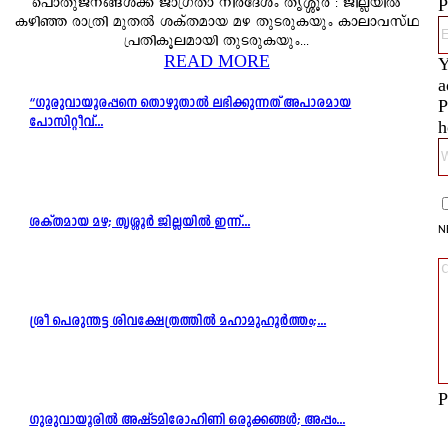
പൊതുജനങ്ങൾക്ക് ജാഗ്രതാ നിർദേശം തൃശ്ശൂർ : ജില്ലയിൽ
P
കഴിഞ്ഞ രാത്രി മുതൽ ശക്തമായ മഴ തുടരുകയും കാലാവസ്ഥ
പ്രതികൂലമായി തുടരുകയും...
READ MORE
Y
a
“ഗുരുവായൂരപ്പനെ തൊഴുതാൽ ലഭിക്കുന്നത് അപാരമായ
P
പോസിറ്റീവ്...
h
ശക്തമായ മഴ; തൃശ്ശൂർ ജില്ലയിൽ ഇന്ന്...
N
ശ്രീ പെരുന്തട്ട ശിവക്ഷേത്രത്തിൽ മഹാമുഹൂർത്തം;...
P
ഗുരുവായൂരിൽ അഷ്ടമിരോഹിണി ഒരുക്കങ്ങൾ; അപ്പം...