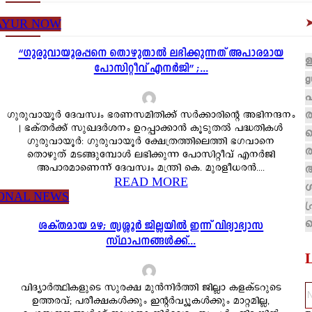
AYUR NOW
“ഗുരുവായൂരപ്പനെ തൊഴുതാൽ ലഭിക്കുന്നത് അപാരമായ
ഇ
പോസിറ്റീവ് എനർജി” ;...
g
ര
ഗുരുവായൂർ ദേവസ്വം ഭരണസമിതിക്ക് സർക്കാരിന്റെ അഭിനന്ദനം
| ഭക്തർക്ക് സുഖദർശനം ഉറപ്പാക്കാൻ കൂടുതൽ പദ്ധതികൾ
ഗുരുവായൂർ: ഗുരുവായൂർ ക്ഷേത്രത്തിലെത്തി ഭഗവാനെ
ര
തൊഴുത് മടങ്ങുമ്പോൾ ലഭിക്കുന്ന പോസിറ്റീവ് എനർജി
അ
അപാരമാണെന്ന് ദേവസ്വം മന്ത്രി കെ. മുരളീധരൻ....
READ MORE
ONAL NEWS
ശക്തമായ മഴ; തൃശ്ശൂർ ജില്ലയിൽ ഇന്ന് വിദ്യാഭ്യാസ
സ്ഥാപനങ്ങൾക്ക്...
വിദ്യാർത്ഥികളുടെ സുരക്ഷ മുൻനിർത്തി ജില്ലാ കളക്ടറുടെ
ഉത്തരവ്; പരീക്ഷകൾക്കും ഇന്റർവ്യൂകൾക്കും മാറ്റമില്ല,