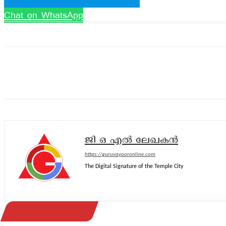
Chat on WhatsApp
ജി ഒ എൽ ലേഖകൻ
https://guruvayooronline.com
The Digital Signature of the Temple City