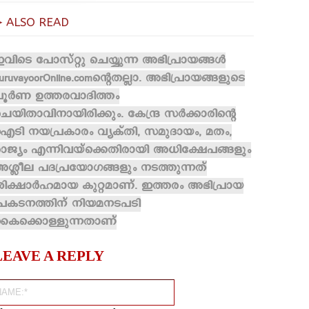
➤ ALSO READ
വിടെ പോസ്റ്റു ചെയ്യുന്ന അഭിപ്രായങ്ങൾ
uruvayoorOnline.comന്റെതല്ലാ. അഭിപ്രായങ്ങളുടെ
പൂർണ ഉത്തരവാദിത്തം
ചയിതാവിനായിരിക്കും. കേന്ദ്ര സർക്കാരിന്റെ
ഐടി നയപ്രകാരം വ്യക്തി, സമുദായം, മതം,
ാജ്യം എന്നിവയ്ക്കെതിരായി അധിക്ഷേപങ്ങളും
ശ്ലീല പദപ്രയോഗങ്ങളും നടത്തുന്നത്
ശിക്ഷാർഹമായ കുറ്റമാണ്. ഇത്തരം അഭിപ്രായ
പ്രകടനത്തിന് നിയമനടപടി
കൈക്കൊള്ളുന്നതാണ്
LEAVE A REPLY
Name:*