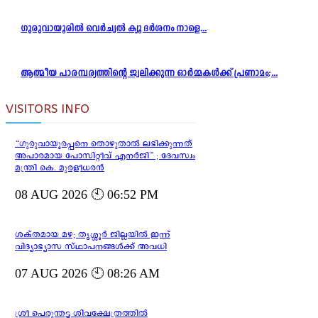
ഗുരുവായൂരിൽ വെർച്വൽ ക്യൂ ദർശനം നാളെ...
ആത്മീയ പാരമ്പര്യത്തിന്റെ ജ്വലിക്കുന്ന ഓർമ്മകൾക്ക് പ്രണാമം;...
VISITORS INFO
“ഗുരുവായൂരപ്പനെ തൊഴുതാൽ ലഭിക്കുന്നത്
അപാരമായ പോസിറ്റീവ് എനർജി” ; ദേവസ്വം
മന്ത്രി കെ. മുരളീധരൻ
08 AUG 2026 🕙 06:52 PM
ശക്തമായ മഴ; തൃശ്ശൂർ ജില്ലയിൽ ഇന്ന്
വിദ്യാഭ്യാസ സ്ഥാപനങ്ങൾക്ക് അവധി
07 AUG 2026 🕙 08:26 AM
ശ്രീ പെരുന്തട്ട ശിവക്ഷേത്രത്തിൽ