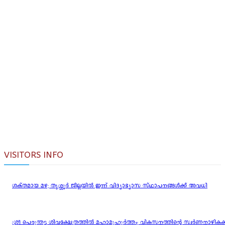
VISITORS INFO
ശക്തമായ മഴ; തൃശ്ശൂർ ജില്ലയിൽ ഇന്ന് വിദ്യാഭ്യാസ സ്ഥാപനങ്ങൾക്ക് അവധി
ശ്രീ പെരുന്തട്ട ശിവക്ഷേത്രത്തിൽ മഹാമുഹൂർത്തം; വികസനത്തിന്റെ സ്വർണനാഴികക്കല