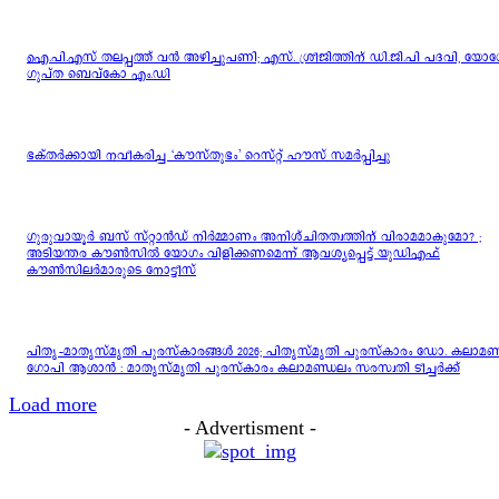
ഐ.പി.എസ് തലപ്പത്ത് വൻ അഴിച്ചുപണി; എസ്. ശ്രീജിത്തിന് ഡി.ജി.പി പദവി, യോ
ഗുപ്ത ബെവ്കോ എം.ഡി
ഭക്തർക്കായി നവീകരിച്ച ‘കൗസ്തുഭം’ റെസ്റ്റ് ഹൗസ് സമർപ്പിച്ചു
ഗുരുവായൂർ ബസ് സ്റ്റാൻഡ് നിർമ്മാണം അനിശ്ചിതത്വത്തിന് വിരാമമാകുമോ? ;
അടിയന്തര കൗൺസിൽ യോഗം വിളിക്കണമെന്ന് ആവശ്യപ്പെട്ട് യുഡിഎഫ്
കൗൺസിലർമാരുടെ നോട്ടീസ്
പിതൃ–മാതൃസ്മൃതി പുരസ്‌കാരങ്ങൾ 2026; പിതൃസ്മൃതി പുരസ്‌കാരം ഡോ. കലാമണ
ഗോപി ആശാന്‍ : മാതൃസ്‌മൃതി പുരസ്‌കാരം കലാമണ്ഡലം സരസ്വതി ടീച്ചര്‍ക്ക്
Load more
- Advertisment -