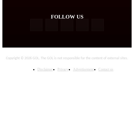
FOLLOW US
Copyright © 2026 GOL. The GOL is not responsible for the content of external sites.
Disclaimer
Privacy
Advertisement
Contact us