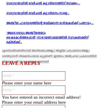
ഗുരുവായൂരിൽ വെർച്വൽ ക്യൂ ദർശനത്തിന് തുടക്കം;...
ഗുരുവായൂരിൽ വെർച്വൽ ക്യൂ ദർശനം നാളെ...
ആത്മീയ പാരമ്പര്യത്തിന്റെ ജ്വലിക്കുന്ന ഓർമ്മകൾക്ക് പ്രണാമം;...
‘ആരോഗ്യവും ആത്മീയതയും
കൈകോർത്തപ്പോൾ’;നാരായണാലയത്തിൽ നൂറുകണക്കിന്
ഭക്തർക്ക്...
എന്നിവയ്ക്കെതിരായി അധിക്ഷേപങ്ങളും അശ്ലീല പദപ്രയോഗങ്ങളും
നടത്തുന്നത് ശിക്ഷാർഹമായ കുറ്റമാണ്. ഇത്തരം അഭിപ്രായ പ്രകടനത്തിന്
നിയമനടപടി കൈക്കൊള്ളുന്നതാണ്
LEAVE A REPLY
Name:*
Please enter your name here
Email:*
You have entered an incorrect email address!
Please enter your email address here
Website: