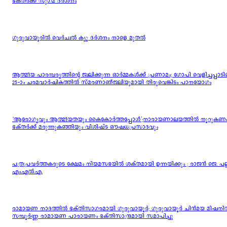
ഭക്തർക്ക് സുഗമ ദർശനം
ഗുരുവായൂരിൽ വെർച്വൽ ക്യൂ ദർശനം നാളെ മുതൽ
ആത്മീയ പാരമ്പര്യത്തിന്റെ ജ്വലിക്കുന്ന ഓർമ്മകൾക്ക് പ്രണാമം; ഗോപി വെളിച്ചപ്പാടിന
25-ാം ചരമവാർഷികത്തിൽ സ്മരണാഞ്ജലിയുമായി തിരുവെങ്കിടം പാനയോഗം
‘ആരോഗ്യവും ആത്മീയതയും കൈകോർത്തപ്പോൾ’;നാരായണാലയത്തിൽ നൂറുകണക്
ഭക്തർക്ക് മരുന്നുകഞ്ഞിയും വിശിഷ്ട ഔഷധപ്രസാദവും
പത്രപ്രവർത്തകരുടെ ക്ഷേമം നിയമസഭയിൽ ശക്തമായി ഉന്നയിക്കും ; രാജൻ ജെ. പല
എം.എൽ.എ.
രാമായണ നാദത്തിൽ ഭക്തിസാഗരമായി ഗുരുവായൂർ; ഗുരുവായൂർ ചിൻമയ മിഷനി
സമ്പൂർണ്ണ രാമായണ പാരായണം ഭക്തിസാന്ദ്രമായി സമാപിച്ചു