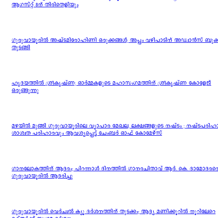
ആഗസ്റ്റ് 8ന് തിരിതെളിയും
ഗുരുവായൂരിൽ അഷ്ടമിരോഹിണി ഒരുക്കങ്ങൾ; അപ്പം വഴിപാടിന് അഡ്വാൻസ് ബുക്
തുടങ്ങി
ഹൃദയത്തിൽ ശ്രീകൃഷ്ണ; ഓർമ്മകളുടെ മഹാസംഗമത്തിന് ശ്രീകൃഷ്ണ കോളേജ്
ഒരുങ്ങുന്നു
മഴയിൽ മുങ്ങി ഗുരുവായൂരിലെ വ്യാപാര മേഖല, ലക്ഷങ്ങളുടെ നഷ്ടം ; നഷ്ടപരിഹ
ശാശ്വത പരിഹാരവും ആവശ്യപ്പെട്ട് ചേംബർ ഓഫ് കോമേഴ്സ്
ഗാനലോകത്തിന് ആദരം; പിറന്നാൾ ദിനത്തിൽ ഗാനരചിതാവ് ആർ. കെ. ദാമോദരന
ഗുരുവായൂരിൽ ആദരിച്ചു
ഗുരുവായൂരിൽ വെർച്വൽ ക്യൂ ദർശനത്തിന് തുടക്കം; ആദ്യ മണിക്കൂറിൽ നൂറിലേറെ