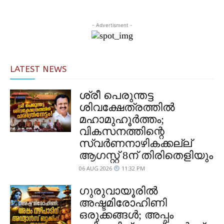
- Advertisment -
LATEST NEWS
ശ്രീ പെരുന്തട്ട
ശിവക്ഷേത്രത്തിൽ
മഹാമുഹൂർത്തം;
വികസനത്തിന്റെ
സ്വർണനാഴികക്കല്ല്
ആഗസ്റ്റ് 8ന് തിരിതെളിയും
06 AUG 2026
11:32 PM
ഗുരുവായൂരിൽ
അഷ്ടമിരോഹിണി
ഒരുക്കങ്ങൾ; അപ്പം