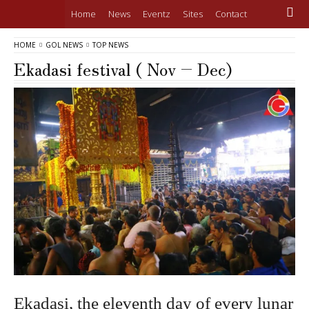
Home
News
Eventz
Sites
Contact
HOME
GOL NEWS
TOP NEWS
Ekadasi festival ( Nov – Dec)
Ekadasi, the eleventh day of every lunar