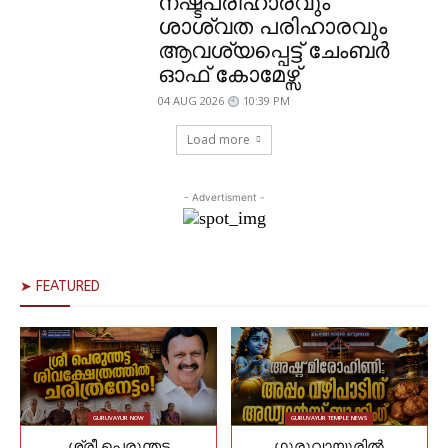
നഷ്ടപരിഹാരവും
ശാശ്വത പരിഹാരവും
ആവശ്യപ്പെട്ട് ചേംബർ
ഓഫ് കോമേഴ്സ്
04 AUG 2026
10:39 PM
Load more
- Advertisment -
➤ FEATURED
GURUVAYUR NOW
GURUVAYUR TEMPLE NEWS
ശ്രീ പെരുന്തട്ട
ഗുരുവായൂരിൽ