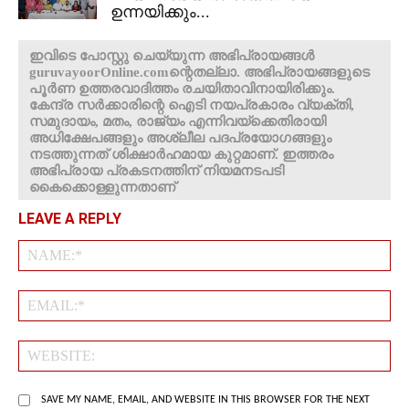
ഉന്നയിക്കും...
ഇവിടെ പോസ്റ്റു ചെയ്യുന്ന അഭിപ്രായങ്ങൾ
guruvayoorOnline.comന്റെതല്ലാ. അഭിപ്രായങ്ങളുടെ
പൂർണ ഉത്തരവാദിത്തം രചയിതാവിനായിരിക്കും.
കേന്ദ്ര സർക്കാരിന്റെ ഐടി നയപ്രകാരം വ്യക്തി,
സമുദായം, മതം, രാജ്യം എന്നിവയ്ക്കെതിരായി
അധിക്ഷേപങ്ങളും അശ്ലീല പദപ്രയോഗങ്ങളും
നടത്തുന്നത് ശിക്ഷാർഹമായ കുറ്റമാണ്. ഇത്തരം
അഭിപ്രായ പ്രകടനത്തിന് നിയമനടപടി
കൈക്കൊള്ളുന്നതാണ്
LEAVE A REPLY
Na
Em
We
SAVE MY NAME, EMAIL, AND WEBSITE IN THIS BROWSER FOR THE NEXT