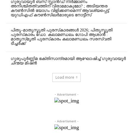
ഗുരുവായൂർ ബസ് സ്റ്റാൻഡ് നിർമ്മാണം
അനിശ്ചിതത്വത്തിന് വിരാമമാകുമോ? ; അടിയന്തര
കൗൺസിൽ യോഗം വിളിക്കണമെന്ന് ആവശ്യപ്പെട്ട്
യുഡിഎഫ് കൗൺസിലർമാരുടെ നോട്ടീസ്
പിതൃ–മാതൃസ്മൃതി പുരസ്‌കാരങ്ങൾ 2026; പിതൃസ്മൃതി
പുരസ്‌കാരം ഡോ. കലാമണ്ഡലം ഗോപി ആശാന്‍ :
മാതൃസ്‌മൃതി പുരസ്‌കാരം കലാമണ്ഡലം സരസ്വതി
ടീച്ചര്‍ക്ക്
ഗുരുപൂർണ്ണിമ ഭക്തിസാന്ദ്രമായി ആഘോഷിച്ച് ഗുരുവായൂർ
ചിന്മയ മിഷൻ
Load more
- Advertisment -
- Advertisment -