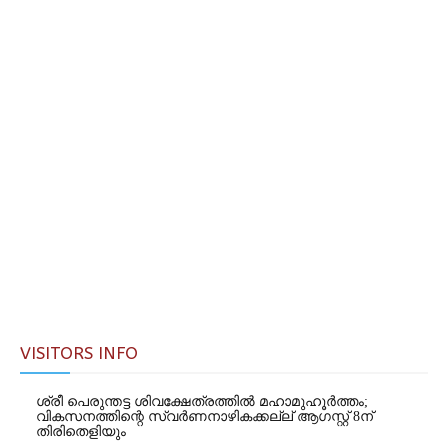
VISITORS INFO
ശ്രീ പെരുന്തട്ട ശിവക്ഷേത്രത്തിൽ മഹാമുഹൂർത്തം;
വികസനത്തിന്റെ സ്വർണനാഴികക്കല്ല് ആഗസ്റ്റ് 8ന്
തിരിതെളിയും