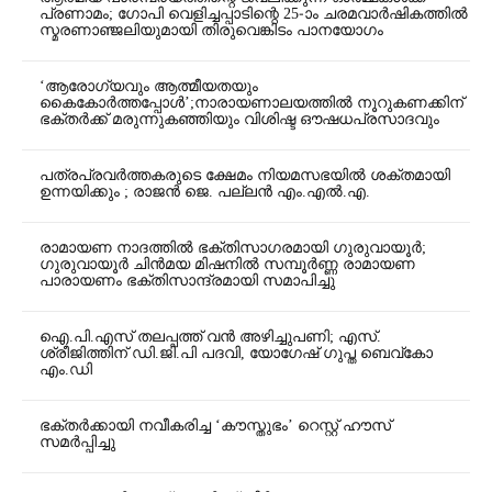
പ്രണാമം; ഗോപി വെളിച്ചപ്പാടിന്റെ 25-ാം ചരമവാർഷികത്തിൽ
സ്മരണാഞ്ജലിയുമായി തിരുവെങ്കിടം പാനയോഗം
‘ആരോഗ്യവും ആത്മീയതയും
കൈകോർത്തപ്പോൾ’;നാരായണാലയത്തിൽ നൂറുകണക്കിന്
ഭക്തർക്ക് മരുന്നുകഞ്ഞിയും വിശിഷ്ട ഔഷധപ്രസാദവും
പത്രപ്രവർത്തകരുടെ ക്ഷേമം നിയമസഭയിൽ ശക്തമായി
ഉന്നയിക്കും ; രാജൻ ജെ. പല്ലൻ എം.എൽ.എ.
രാമായണ നാദത്തിൽ ഭക്തിസാഗരമായി ഗുരുവായൂർ;
ഗുരുവായൂർ ചിൻമയ മിഷനിൽ സമ്പൂർണ്ണ രാമായണ
പാരായണം ഭക്തിസാന്ദ്രമായി സമാപിച്ചു
ഐ.പി.എസ് തലപ്പത്ത് വൻ അഴിച്ചുപണി; എസ്.
ശ്രീജിത്തിന് ഡി.ജി.പി പദവി, യോഗേഷ് ഗുപ്ത ബെവ്കോ
എം.ഡി
ഭക്തർക്കായി നവീകരിച്ച ‘കൗസ്തുഭം’ റെസ്റ്റ് ഹൗസ്
സമർപ്പിച്ചു