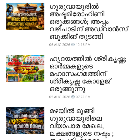
ഗുരുവായൂരിൽ
അഷ്ടമിരോഹിണി
ഒരുക്കങ്ങൾ; അപ്പം
വഴിപാടിന് അഡ്വാൻസ്
ബുക്കിങ് തുടങ്ങി
06 AUG 2026
10:16 PM
ഹൃദയത്തിൽ ശ്രീകൃഷ്ണ;
ഓർമ്മകളുടെ
മഹാസംഗമത്തിന്
ശ്രീകൃഷ്ണ കോളേജ്
ഒരുങ്ങുന്നു
05 AUG 2026
07:22 PM
മഴയിൽ മുങ്ങി
ഗുരുവായൂരിലെ
വ്യാപാര മേഖല,
ലക്ഷങ്ങളുടെ നഷ്ടം ;