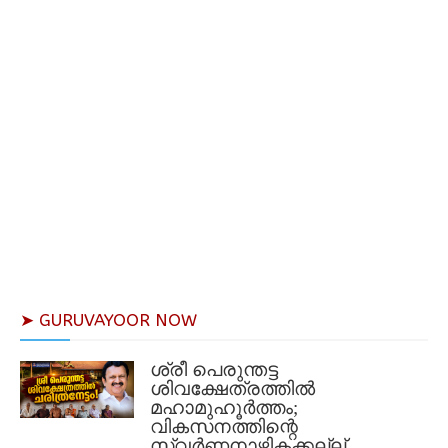
➤ GURUVAYOOR NOW
ശ്രീ പെരുന്തട്ട
ശിവക്ഷേത്രത്തിൽ
മഹാമുഹൂർത്തം;
വികസനത്തിന്റെ
സ്വർണനാഴികക്കല്ല്...