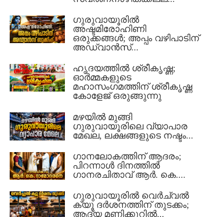
ഗുരുവായൂരിൽ
അഷ്ടമിരോഹിണി
ഒരുക്കങ്ങൾ; അപ്പം വഴിപാടിന്
അഡ്വാൻസ്...
ഹൃദയത്തിൽ ശ്രീകൃഷ്ണ;
ഓർമ്മകളുടെ
മഹാസംഗമത്തിന് ശ്രീകൃഷ്ണ
കോളേജ് ഒരുങ്ങുന്നു
മഴയിൽ മുങ്ങി
ഗുരുവായൂരിലെ വ്യാപാര
മേഖല, ലക്ഷങ്ങളുടെ നഷ്ടം...
ഗാനലോകത്തിന് ആദരം;
പിറന്നാൾ ദിനത്തിൽ
ഗാനരചിതാവ് ആർ. കെ....
ഗുരുവായൂരിൽ വെർച്വൽ
ക്യൂ ദർശനത്തിന് തുടക്കം;
ആദ്യ മണിക്കൂറിൽ...