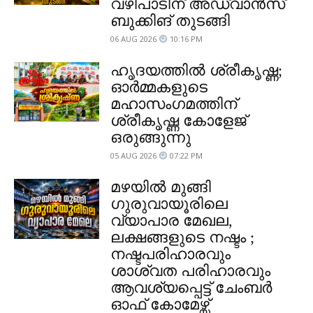
വഴിപാടിന് അഡ്വാൻസ്
ബുക്കിങ് തുടങ്ങി
06 AUG 2026
10:16 PM
ഹൃദയത്തിൽ ശ്രീകൃഷ്ണ;
ഓർമ്മകളുടെ
മഹാസംഗമത്തിന്
ശ്രീകൃഷ്ണ കോളേജ്
ഒരുങ്ങുന്നു
05 AUG 2026
07:22 PM
മഴയിൽ മുങ്ങി
ഗുരുവായൂരിലെ
വ്യാപാര മേഖല,
ലക്ഷങ്ങളുടെ നഷ്ടം ;
നഷ്ടപരിഹാരവും
ശാശ്വത പരിഹാരവും
ആവശ്യപ്പെട്ട് ചേംബർ
ഓഫ് കോമേഴ്സ്