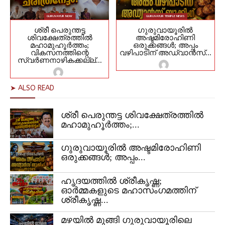
GURUVAYUR NOW
GURUVAYUR TEMPLE NEWS
ശ്രീ പെരുന്തട്ട
ഗുരുവായൂരിൽ
ശിവക്ഷേത്രത്തിൽ
അഷ്ടമിരോഹിണി
മഹാമുഹൂർത്തം;
ഒരുക്കങ്ങൾ; അപ്പം
വികസനത്തിന്റെ
വഴിപാടിന് അഡ്വാൻസ്...
സ്വർണനാഴികക്കല്ല്...
➤ ALSO READ
ശ്രീ പെരുന്തട്ട ശിവക്ഷേത്രത്തിൽ
മഹാമുഹൂർത്തം;...
ഗുരുവായൂരിൽ അഷ്ടമിരോഹിണി
ഒരുക്കങ്ങൾ; അപ്പം...
ഹൃദയത്തിൽ ശ്രീകൃഷ്ണ;
ഓർമ്മകളുടെ മഹാസംഗമത്തിന്
ശ്രീകൃഷ്ണ...
മഴയിൽ മുങ്ങി ഗുരുവായൂരിലെ