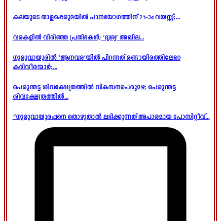
കലയുടെ താളപ്പെരുമയിൽ പാനയോഗത്തിന് 25-ാം വയസ്സ്;...
വരകളിൽ വിരിഞ്ഞ പ്രതിഭകൾ; ‘ദൃശ്യ’ അഖില...
ഗുരുവായൂരിൽ ‘ആനവര’യിൽ പിറന്നത് രണ്ടായിരത്തിലേറെ
കരിവീരന്മാർ;...
പെരുന്തട്ട ശിവക്ഷേത്രത്തിൽ വികസനപെരുമഴ; പെരുന്തട്ട
ശിവക്ഷേത്രത്തിൽ...
“ഗുരുവായൂരപ്പനെ തൊഴുതാൽ ലഭിക്കുന്നത് അപാരമായ പോസിറ്റീവ്...