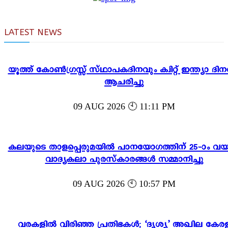
LATEST NEWS
യൂത്ത് കോൺഗ്രസ്സ് സ്ഥാപകദിനവും ക്വിറ്റ് ഇന്ത്യാ ദിന
ആചരിച്ചു
09 AUG 2026 🕙 11:11 PM
കലയുടെ താളപ്പെരുമയിൽ പാനയോഗത്തിന് 25-ാം വയസ്
വാദ്യകലാ പുരസ്‌കാരങ്ങൾ സമ്മാനിച്ചു
09 AUG 2026 🕙 10:57 PM
വരകളിൽ വിരിഞ്ഞ പ്രതിഭകൾ; ‘ദൃശ്യ’ അഖില കേര