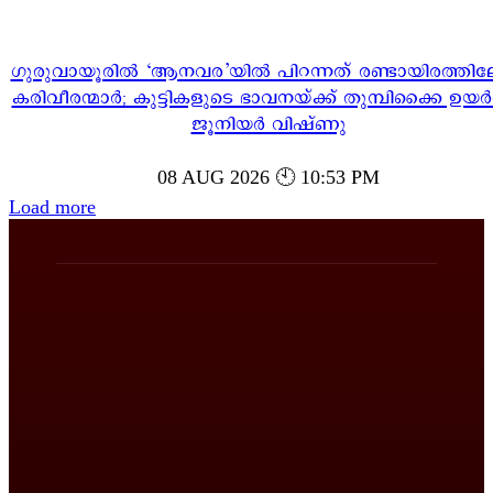
ഗുരുവായൂരിൽ ‘ആനവര’യിൽ പിറന്നത് രണ്ടായിരത്തി
കരിവീരന്മാർ; കുട്ടികളുടെ ഭാവനയ്ക്ക് തുമ്പിക്കൈ ഉയർ
ജൂനിയർ വിഷ്ണു
08 AUG 2026 🕙 10:53 PM
Load more