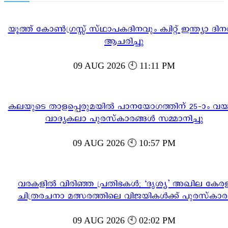
യൂത്ത് കോൺഗ്രസ്സ് സ്ഥാപകദിനവും ക്വിറ്റ് ഇന്ത്യാ ദിന
ആചരിച്ചു
09 AUG 2026 🕙 11:11 PM
കലയുടെ താളപ്പെരുമയിൽ പാനയോഗത്തിന് 25-ാം വയസ്
വാദ്യകലാ പുരസ്‌കാരങ്ങൾ സമ്മാനിച്ചു
09 AUG 2026 🕙 10:57 PM
വരകളിൽ വിരിഞ്ഞ പ്രതിഭകൾ; ‘ദൃശ്യ’ അഖില കേര
ചിത്രരചനാ മത്സരത്തിലെ വിജയികൾക്ക് പുരസ്‌കാര
09 AUG 2026 🕙 02:02 PM