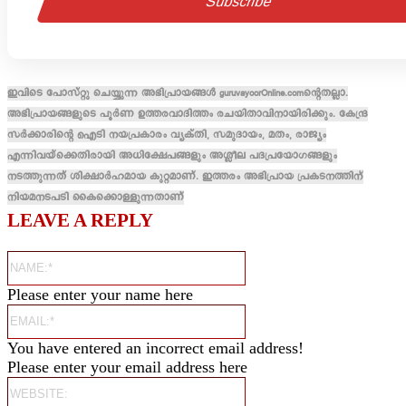
ഇവിടെ പോസ്റ്റു ചെയ്യുന്ന അഭിപ്രായങ്ങൾ guruvayoorOnline.comന്റെതല്ലാ.
അഭിപ്രായങ്ങളുടെ പൂർണ ഉത്തരവാദിത്തം രചയിതാവിനായിരിക്കും. കേന്ദ്ര
സർക്കാരിന്റെ ഐടി നയപ്രകാരം വ്യക്തി, സമുദായം, മതം, രാജ്യം
എന്നിവയ്ക്കെതിരായി അധിക്ഷേപങ്ങളും അശ്ലീല പദപ്രയോഗങ്ങളും
നടത്തുന്നത് ശിക്ഷാർഹമായ കുറ്റമാണ്. ഇത്തരം അഭിപ്രായ പ്രകടനത്തിന്
നിയമനടപടി കൈക്കൊള്ളുന്നതാണ്
LEAVE A REPLY
Name:*
Please enter your name here
Email:*
You have entered an incorrect email address!
Please enter your email address here
Website: