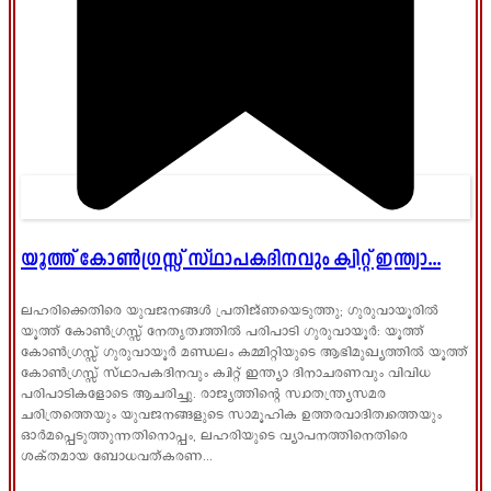
യൂത്ത് കോൺഗ്രസ്സ് സ്ഥാപകദിനവും ക്വിറ്റ് ഇന്ത്യാ...
ലഹരിക്കെതിരെ യുവജനങ്ങൾ പ്രതിജ്ഞയെടുത്തു; ഗുരുവായൂരിൽ
യൂത്ത് കോൺഗ്രസ്സ് നേതൃത്വത്തിൽ പരിപാടി ഗുരുവായൂർ: യൂത്ത്
കോൺഗ്രസ്സ് ഗുരുവായൂർ മണ്ഡലം കമ്മിറ്റിയുടെ ആഭിമുഖ്യത്തിൽ യൂത്ത്
കോൺഗ്രസ്സ് സ്ഥാപകദിനവും ക്വിറ്റ് ഇന്ത്യാ ദിനാചരണവും വിവിധ
പരിപാടികളോടെ ആചരിച്ചു. രാജ്യത്തിന്റെ സ്വാതന്ത്ര്യസമര
ചരിത്രത്തെയും യുവജനങ്ങളുടെ സാമൂഹിക ഉത്തരവാദിത്വത്തെയും
ഓർമപ്പെടുത്തുന്നതിനൊപ്പം, ലഹരിയുടെ വ്യാപനത്തിനെതിരെ
ശക്തമായ ബോധവത്കരണ...