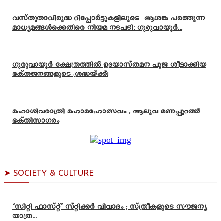
വസ്തുതാവിരുദ്ധ റിപ്പോർട്ടുകളിലൂടെ ആശങ്ക പരത്തുന്ന
മാധ്യമങ്ങൾക്കെതിരെ നിയമ നടപടി: ഗുരുവായൂർ...
ഗുരുവായൂർ ക്ഷേത്രത്തിൽ ഉദയാസ്‌തമന പൂജ ശീട്ടാക്കിയ
ഭക്തജനങ്ങളുടെ ശ്രദ്ധയ്ക്ക്!
മഹാശിവരാത്രി മഹാമഹോത്സവം ; ആലുവ മണപ്പുറത്ത്
ഭക്തിസാഗരം
➤ SOCIETY & CULTURE
‘സിറ്റി ഫാസ്റ്റ്’ സ്റ്റിക്കർ വിവാദം ; സ്ത്രീകളുടെ സൗജന്യ
യാത്ര...