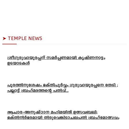
➤ TEMPLE NEWS
ശ്രീഗുരുവായൂരപ്പന് സമർപ്പണമായി കൃഷ്ണനാട്ടം
ഉടയാടകൾ
പൂരത്തിനുശേഷം ഭക്തിപൂർവ്വം ഗുരുവായൂരപ്പനെ തേടി ;
പല്ലാട്ട് ബ്രഹ്മദത്തന്റെ പതിവ്...
ആചാര-അനുഷ്ഠാന മഹിമയിൽ ഉത്സവബലി;
ഭക്തിനിർഭരമായി തിരുവെങ്കിടാചലപതി ബ്രഹ്മോത്സവം