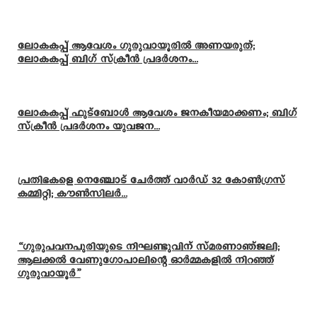
ലോകകപ്പ് ആവേശം ഗുരുവായൂരിൽ അണയരുത്;
ലോകകപ്പ് ബിഗ് സ്ക്രീൻ പ്രദർശനം...
ലോകകപ്പ് ഫുട്ബോൾ ആവേശം ജനകീയമാക്കണം; ബിഗ്
സ്ക്രീൻ പ്രദർശനം യുവജന...
പ്രതിഭകളെ നെഞ്ചോട് ചേർത്ത് വാർഡ് 32 കോൺഗ്രസ്
കമ്മിറ്റി; കൗൺസിലർ...
“ഗുരുപവനപുരിയുടെ നിഘണ്ടുവിന് സ്മരണാഞ്ജലി;
ആലക്കൽ വേണുഗോപാലിന്റെ ഓർമ്മകളിൽ നിറഞ്ഞ്
ഗുരുവായൂർ”