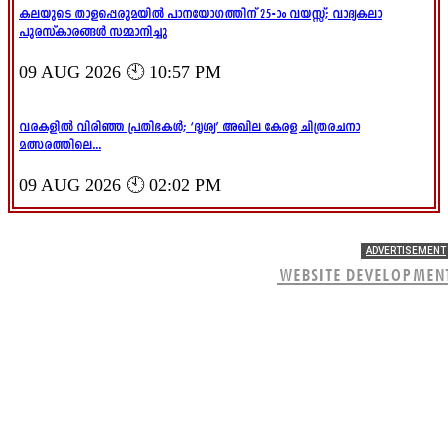
കലയുടെ താളപ്പെരുമയിൽ പാനയോഗത്തിന് 25-ാം വയസ്സ്; വാദ്യകലാ
പുരസ്‌കാരങ്ങൾ സമ്മാനിച്ചു
09 AUG 2026 🕙 10:57 PM
വരകളിൽ വിരിഞ്ഞ പ്രതിഭകൾ; ‘ദൃശ്യ’ അഖില കേരള ചിത്രരചനാ
മത്സരത്തിലെ...
09 AUG 2026 🕙 02:02 PM
ADVERTISEMENT
WEBSITE DEVELOPMEN