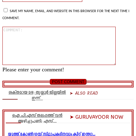
SAVE MY NAME, EMAIL, AND WEBSITE IN THIS BROWSER FOR THE NEXT TIME I
COMMENT.
Comment
Please enter your comment!
ശക്തമായ മഴ; തൃശ്ശൂർ ജില്ലയിൽ
➤ ALSO READ
ഇന്ന്...
ഐ.പി.എസ് തലപ്പത്ത് വൻ
➤ GURUVAYOOR NOW
അഴിച്ചുപണി; എസ്....
യൂത്ത് കോൺഗ്രസ്സ് സ്ഥാപകദിനവും ക്വിറ്റ് ഇന്ത്യാ...