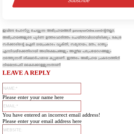
ഇവിടെ പോസ്റ്റു ചെയ്യുന്ന അഭിപ്രായങ്ങൾ guruvayoorOnline.comന്റെതല്ലാ.
അഭിപ്രായങ്ങളുടെ പൂർണ ഉത്തരവാദിത്തം രചയിതാവിനായിരിക്കും. കേന്ദ്ര
സർക്കാരിന്റെ ഐടി നയപ്രകാരം വ്യക്തി, സമുദായം, മതം, രാജ്യം
എന്നിവയ്ക്കെതിരായി അധിക്ഷേപങ്ങളും അശ്ലീല പദപ്രയോഗങ്ങളും
നടത്തുന്നത് ശിക്ഷാർഹമായ കുറ്റമാണ്. ഇത്തരം അഭിപ്രായ പ്രകടനത്തിന്
നിയമനടപടി കൈക്കൊള്ളുന്നതാണ്
LEAVE A REPLY
Name:*
Please enter your name here
Email:*
You have entered an incorrect email address!
Please enter your email address here
Website: