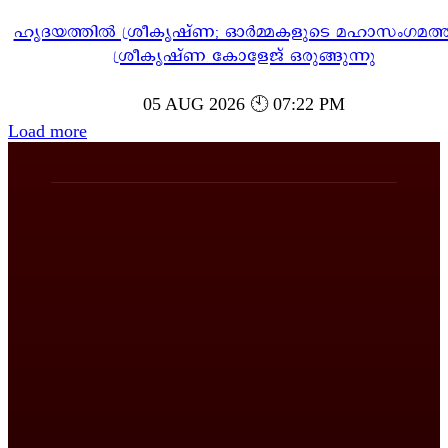
ഹൃദയത്തിൽ ശ്രീകൃഷ്ണ; ഓർമ്മകളുടെ മഹാസംഗമത്ത
ശ്രീകൃഷ്ണ കോളേജ് ഒരുങ്ങുന്നു
05 AUG 2026 🕙 07:22 PM
Load more