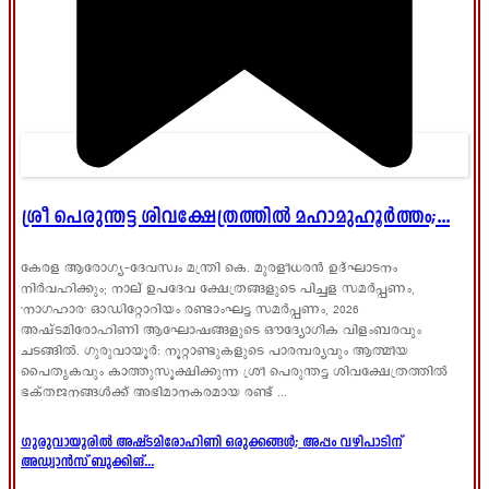
ശ്രീ പെരുന്തട്ട ശിവക്ഷേത്രത്തിൽ മഹാമുഹൂർത്തം;...
കേരള ആരോഗ്യ-ദേവസ്വം മന്ത്രി കെ. മുരളീധരൻ ഉദ്ഘാടനം
നിർവഹിക്കും; നാല് ഉപദേവ ക്ഷേത്രങ്ങളുടെ പിച്ചള സമർപ്പണം,
'നാഗഹാര' ഓഡിറ്റോറിയം രണ്ടാംഘട്ട സമർപ്പണം, 2026
അഷ്ടമിരോഹിണി ആഘോഷങ്ങളുടെ ഔദ്യോഗിക വിളംബരവും
ചടങ്ങിൽ. ഗുരുവായൂർ: നൂറ്റാണ്ടുകളുടെ പാരമ്പര്യവും ആത്മീയ
പൈതൃകവും കാത്തുസൂക്ഷിക്കുന്ന ശ്രീ പെരുന്തട്ട ശിവക്ഷേത്രത്തിൽ
ഭക്തജനങ്ങൾക്ക് അഭിമാനകരമായ രണ്ട് ...
ഗുരുവായൂരിൽ അഷ്ടമിരോഹിണി ഒരുക്കങ്ങൾ; അപ്പം വഴിപാടിന്
അഡ്വാൻസ് ബുക്കിങ്...