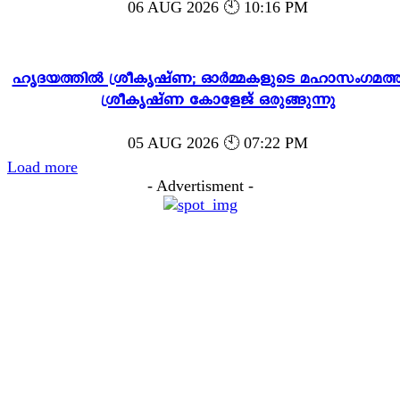
06 AUG 2026 🕙 10:16 PM
ഹൃദയത്തിൽ ശ്രീകൃഷ്ണ; ഓർമ്മകളുടെ മഹാസംഗമത്ത
ശ്രീകൃഷ്ണ കോളേജ് ഒരുങ്ങുന്നു
05 AUG 2026 🕙 07:22 PM
Load more
- Advertisment -