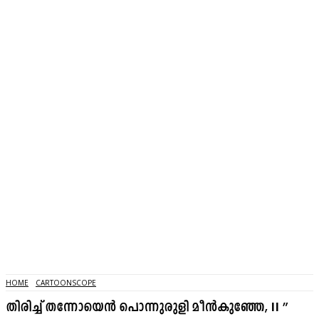
HOME
CARTOONSCOPE
തിരിച്ച് തന്നോയെൻ പൊന്നുരുളി മീൻകുഞ്ഞേ, II ”