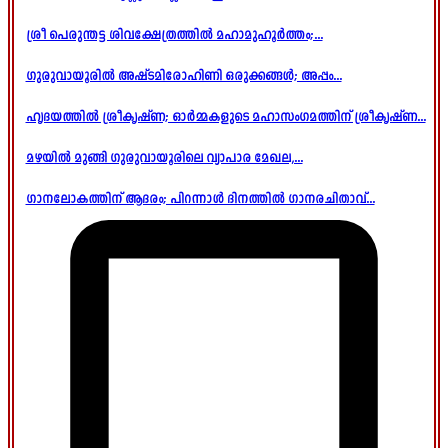
ശ്രീ പെരുന്തട്ട ശിവക്ഷേത്രത്തിൽ മഹാമുഹൂർത്തം;...
ഗുരുവായൂരിൽ അഷ്ടമിരോഹിണി ഒരുക്കങ്ങൾ; അപ്പം...
ഹൃദയത്തിൽ ശ്രീകൃഷ്ണ; ഓർമ്മകളുടെ മഹാസംഗമത്തിന് ശ്രീകൃഷ്ണ...
മഴയിൽ മുങ്ങി ഗുരുവായൂരിലെ വ്യാപാര മേഖല,...
ഗാനലോകത്തിന് ആദരം; പിറന്നാൾ ദിനത്തിൽ ഗാനരചിതാവ്...