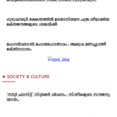
ഗുരുവായൂർ ക്ഷേത്രത്തിൽ ഉദയാസ്‌തമന പൂജ ശീട്ടാക്കിയ
ഭക്തജനങ്ങളുടെ ശ്രദ്ധയ്ക്ക്!
മഹാശിവരാത്രി മഹാമഹോത്സവം ; ആലുവ മണപ്പുറത്ത്
ഭക്തിസാഗരം
➤ SOCIETY & CULTURE
‘സിറ്റി ഫാസ്റ്റ്’ സ്റ്റിക്കർ വിവാദം ; സ്ത്രീകളുടെ സൗജന്യ
യാത്ര...