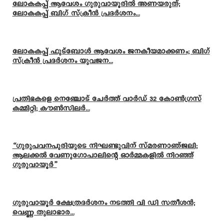
ലോകകപ്പ് ആവേശം ഗുരുവായൂരിൽ അണയരുത്;
ലോകകപ്പ് ബിഗ് സ്ക്രീൻ പ്രദർശനം...
ലോകകപ്പ് ഫുട്ബോൾ ആവേശം ജനകീയമാക്കണം; ബിഗ്
സ്ക്രീൻ പ്രദർശനം യുവജന...
പ്രതിഭകളെ നെഞ്ചോട് ചേർത്ത് വാർഡ് 32 കോൺഗ്രസ്
കമ്മിറ്റി; കൗൺസിലർ...
“ഗുരുപവനപുരിയുടെ നിഘണ്ടുവിന് സ്മരണാഞ്ജലി;
ആലക്കൽ വേണുഗോപാലിന്റെ ഓർമ്മകളിൽ നിറഞ്ഞ്
ഗുരുവായൂർ”
ഗുരുവായൂർ ക്ഷേത്രദർശനം നടത്തി വി ഡി സതീശൻ;
വെണ്ണ തുലാഭാര...