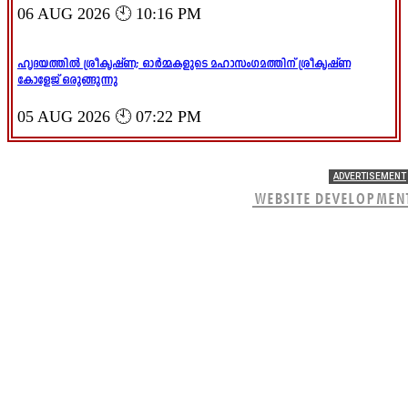
06 AUG 2026 🕙 10:16 PM
ഹൃദയത്തിൽ ശ്രീകൃഷ്ണ; ഓർമ്മകളുടെ മഹാസംഗമത്തിന് ശ്രീകൃഷ്ണ
കോളേജ് ഒരുങ്ങുന്നു
05 AUG 2026 🕙 07:22 PM
ADVERTISEMENT
WEBSITE DEVELOPMEN