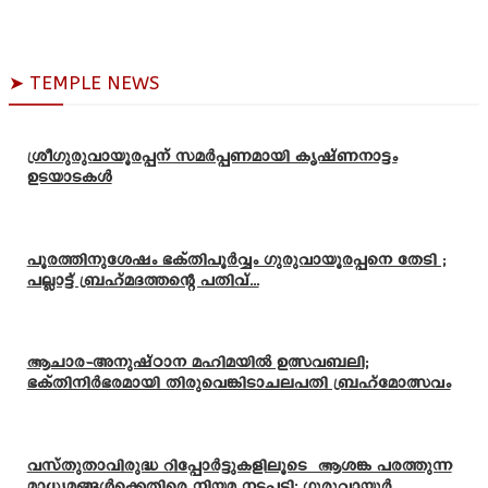
➤ TEMPLE NEWS
ശ്രീഗുരുവായൂരപ്പന് സമർപ്പണമായി കൃഷ്ണനാട്ടം
ഉടയാടകൾ
പൂരത്തിനുശേഷം ഭക്തിപൂർവ്വം ഗുരുവായൂരപ്പനെ തേടി ;
പല്ലാട്ട് ബ്രഹ്മദത്തന്റെ പതിവ്...
ആചാര-അനുഷ്ഠാന മഹിമയിൽ ഉത്സവബലി;
ഭക്തിനിർഭരമായി തിരുവെങ്കിടാചലപതി ബ്രഹ്മോത്സവം
വസ്തുതാവിരുദ്ധ റിപ്പോർട്ടുകളിലൂടെ ആശങ്ക പരത്തുന്ന
മാധ്യമങ്ങൾക്കെതിരെ നിയമ നടപടി: ഗുരുവായൂർ...