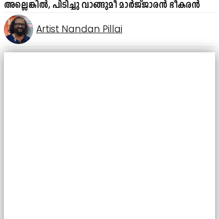
അല്ലെങ്കിൽ, പിടിച്ചു വാങ്ങുമീ മാർജ്ജാരൻ ഭീകരൻ
Artist Nandan Pillai