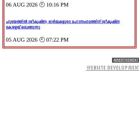
06 AUG 2026 🕙 10:16 PM
ഹൃദയത്തിൽ ശ്രീകൃഷ്ണ; ഓർമ്മകളുടെ മഹാസംഗമത്തിന് ശ്രീകൃഷ്ണ
കോളേജ് ഒരുങ്ങുന്നു
05 AUG 2026 🕙 07:22 PM
ADVERTISEMENT
WEBSITE DEVELOPMEN