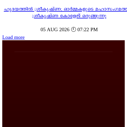
ഹൃദയത്തിൽ ശ്രീകൃഷ്ണ; ഓർമ്മകളുടെ മഹാസംഗമത്ത
ശ്രീകൃഷ്ണ കോളേജ് ഒരുങ്ങുന്നു
05 AUG 2026 🕙 07:22 PM
Load more