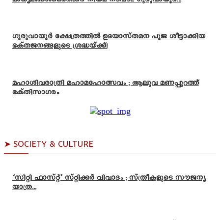
ഗുരുവായൂർ ക്ഷേത്രത്തിൽ ഉദയാസ്‌തമന പൂജ ശീട്ടാക്കിയ
ഭക്തജനങ്ങളുടെ ശ്രദ്ധയ്ക്ക്!
മഹാശിവരാത്രി മഹാമഹോത്സവം ; ആലുവ മണപ്പുറത്ത്
ഭക്തിസാഗരം
➤ SOCIETY & CULTURE
‘സിറ്റി ഫാസ്റ്റ്’ സ്റ്റിക്കർ വിവാദം ; സ്ത്രീകളുടെ സൗജന്യ
യാത്ര...