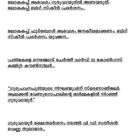
ലോകകപ്പ് ആവേശം ഗുരുവായൂരിൽ അണയരുത്;
ലോകകപ്പ് ബിഗ് സ്ക്രീൻ പ്രദർശനം...
ലോകകപ്പ് ഫുട്ബോൾ ആവേശം ജനകീയമാക്കണം; ബിഗ്
സ്ക്രീൻ പ്രദർശനം യുവജന...
പ്രതിഭകളെ നെഞ്ചോട് ചേർത്ത് വാർഡ് 32 കോൺഗ്രസ്
കമ്മിറ്റി; കൗൺസിലർ...
“ഗുരുപവനപുരിയുടെ നിഘണ്ടുവിന് സ്മരണാഞ്ജലി;
ആലക്കൽ വേണുഗോപാലിന്റെ ഓർമ്മകളിൽ നിറഞ്ഞ്
ഗുരുവായൂർ”
ഗുരുവായൂർ ക്ഷേത്രദർശനം നടത്തി വി ഡി സതീശൻ;
വെണ്ണ തുലാഭാര...