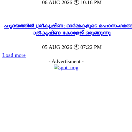
06 AUG 2026 🕙 10:16 PM
ഹൃദയത്തിൽ ശ്രീകൃഷ്ണ; ഓർമ്മകളുടെ മഹാസംഗമത്ത
ശ്രീകൃഷ്ണ കോളേജ് ഒരുങ്ങുന്നു
05 AUG 2026 🕙 07:22 PM
Load more
- Advertisment -