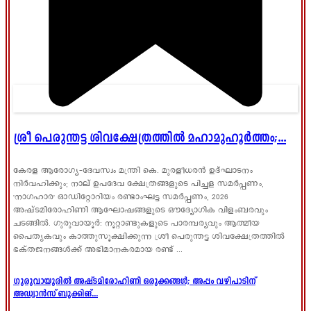
ശ്രീ പെരുന്തട്ട ശിവക്ഷേത്രത്തിൽ മഹാമുഹൂർത്തം;...
കേരള ആരോഗ്യ-ദേവസ്വം മന്ത്രി കെ. മുരളീധരൻ ഉദ്ഘാടനം
നിർവഹിക്കും; നാല് ഉപദേവ ക്ഷേത്രങ്ങളുടെ പിച്ചള സമർപ്പണം,
'നാഗഹാര' ഓഡിറ്റോറിയം രണ്ടാംഘട്ട സമർപ്പണം, 2026
അഷ്ടമിരോഹിണി ആഘോഷങ്ങളുടെ ഔദ്യോഗിക വിളംബരവും
ചടങ്ങിൽ. ഗുരുവായൂർ: നൂറ്റാണ്ടുകളുടെ പാരമ്പര്യവും ആത്മീയ
പൈതൃകവും കാത്തുസൂക്ഷിക്കുന്ന ശ്രീ പെരുന്തട്ട ശിവക്ഷേത്രത്തിൽ
ഭക്തജനങ്ങൾക്ക് അഭിമാനകരമായ രണ്ട് ...
ഗുരുവായൂരിൽ അഷ്ടമിരോഹിണി ഒരുക്കങ്ങൾ; അപ്പം വഴിപാടിന്
അഡ്വാൻസ് ബുക്കിങ്...