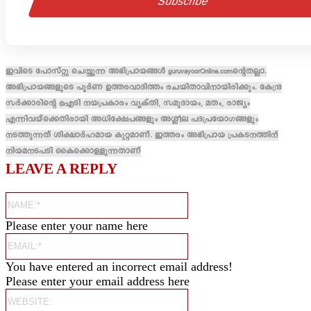
ഇവിടെ പോസ്റ്റു ചെയ്യുന്ന അഭിപ്രായങ്ങൾ guruvayoorOnline.comന്റെതല്ലാ.
അഭിപ്രായങ്ങളുടെ പൂർണ ഉത്തരവാദിത്തം രചയിതാവിനായിരിക്കും. കേന്ദ്ര
സർക്കാരിന്റെ ഐടി നയപ്രകാരം വ്യക്തി, സമുദായം, മതം, രാജ്യം
എന്നിവയ്ക്കെതിരായി അധിക്ഷേപങ്ങളും അശ്ലീല പദപ്രയോഗങ്ങളും
നടത്തുന്നത് ശിക്ഷാർഹമായ കുറ്റമാണ്. ഇത്തരം അഭിപ്രായ പ്രകടനത്തിന്
നിയമനടപടി കൈക്കൊള്ളുന്നതാണ്
LEAVE A REPLY
Name:*
Please enter your name here
Email:*
You have entered an incorrect email address!
Please enter your email address here
Website: