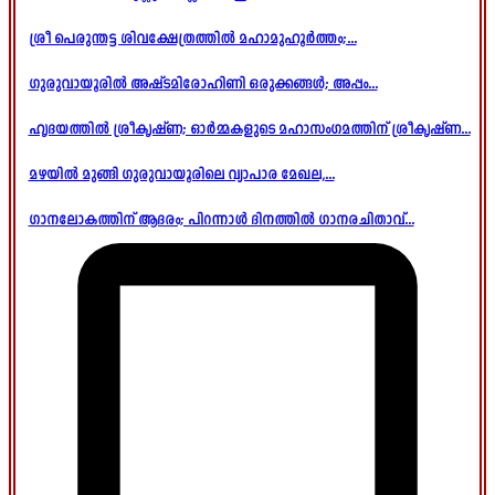
ശ്രീ പെരുന്തട്ട ശിവക്ഷേത്രത്തിൽ മഹാമുഹൂർത്തം;...
ഗുരുവായൂരിൽ അഷ്ടമിരോഹിണി ഒരുക്കങ്ങൾ; അപ്പം...
ഹൃദയത്തിൽ ശ്രീകൃഷ്ണ; ഓർമ്മകളുടെ മഹാസംഗമത്തിന് ശ്രീകൃഷ്ണ...
മഴയിൽ മുങ്ങി ഗുരുവായൂരിലെ വ്യാപാര മേഖല,...
ഗാനലോകത്തിന് ആദരം; പിറന്നാൾ ദിനത്തിൽ ഗാനരചിതാവ്...