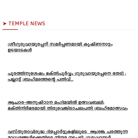
➤ TEMPLE NEWS
ശ്രീഗുരുവായൂരപ്പന് സമർപ്പണമായി കൃഷ്ണനാട്ടം
ഉടയാടകൾ
പൂരത്തിനുശേഷം ഭക്തിപൂർവ്വം ഗുരുവായൂരപ്പനെ തേടി ;
പല്ലാട്ട് ബ്രഹ്മദത്തന്റെ പതിവ്...
ആചാര-അനുഷ്ഠാന മഹിമയിൽ ഉത്സവബലി;
ഭക്തിനിർഭരമായി തിരുവെങ്കിടാചലപതി ബ്രഹ്മോത്സവം
വസ്തുതാവിരുദ്ധ റിപ്പോർട്ടുകളിലൂടെ ആശങ്ക പരത്തുന്ന
മാധ്യമങ്ങൾക്കെതിരെ നിയമ നടപടി: ഗുരുവായൂർ...