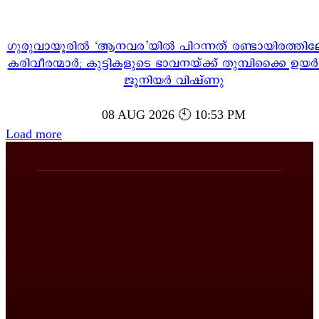
ഗുരുവായൂരിൽ ‘ആനവര’യിൽ പിറന്നത് രണ്ടായിരത്തി
കരിവീരന്മാർ; കുട്ടികളുടെ ഭാവനയ്ക്ക് തുമ്പിക്കൈ ഉയർ
ജൂനിയർ വിഷ്ണു
08 AUG 2026 🕙 10:53 PM
Load more