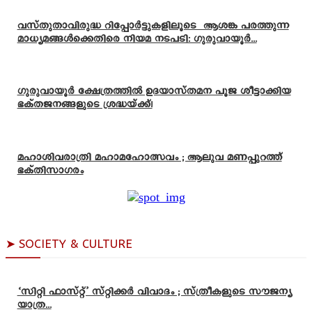
വസ്തുതാവിരുദ്ധ റിപ്പോർട്ടുകളിലൂടെ ആശങ്ക പരത്തുന്ന
മാധ്യമങ്ങൾക്കെതിരെ നിയമ നടപടി: ഗുരുവായൂർ...
ഗുരുവായൂർ ക്ഷേത്രത്തിൽ ഉദയാസ്‌തമന പൂജ ശീട്ടാക്കിയ
ഭക്തജനങ്ങളുടെ ശ്രദ്ധയ്ക്ക്!
മഹാശിവരാത്രി മഹാമഹോത്സവം ; ആലുവ മണപ്പുറത്ത്
ഭക്തിസാഗരം
➤ SOCIETY & CULTURE
‘സിറ്റി ഫാസ്റ്റ്’ സ്റ്റിക്കർ വിവാദം ; സ്ത്രീകളുടെ സൗജന്യ
യാത്ര...