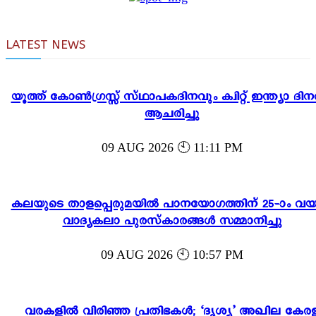
LATEST NEWS
യൂത്ത് കോൺഗ്രസ്സ് സ്ഥാപകദിനവും ക്വിറ്റ് ഇന്ത്യാ ദിന
ആചരിച്ചു
09 AUG 2026 🕙 11:11 PM
കലയുടെ താളപ്പെരുമയിൽ പാനയോഗത്തിന് 25-ാം വയസ്
വാദ്യകലാ പുരസ്‌കാരങ്ങൾ സമ്മാനിച്ചു
09 AUG 2026 🕙 10:57 PM
വരകളിൽ വിരിഞ്ഞ പ്രതിഭകൾ; ‘ദൃശ്യ’ അഖില കേര