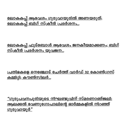
ലോകകപ്പ് ആവേശം ഗുരുവായൂരിൽ അണയരുത്;
ലോകകപ്പ് ബിഗ് സ്ക്രീൻ പ്രദർശനം...
ലോകകപ്പ് ഫുട്ബോൾ ആവേശം ജനകീയമാക്കണം; ബിഗ്
സ്ക്രീൻ പ്രദർശനം യുവജന...
പ്രതിഭകളെ നെഞ്ചോട് ചേർത്ത് വാർഡ് 32 കോൺഗ്രസ്
കമ്മിറ്റി; കൗൺസിലർ...
“ഗുരുപവനപുരിയുടെ നിഘണ്ടുവിന് സ്മരണാഞ്ജലി;
ആലക്കൽ വേണുഗോപാലിന്റെ ഓർമ്മകളിൽ നിറഞ്ഞ്
ഗുരുവായൂർ”