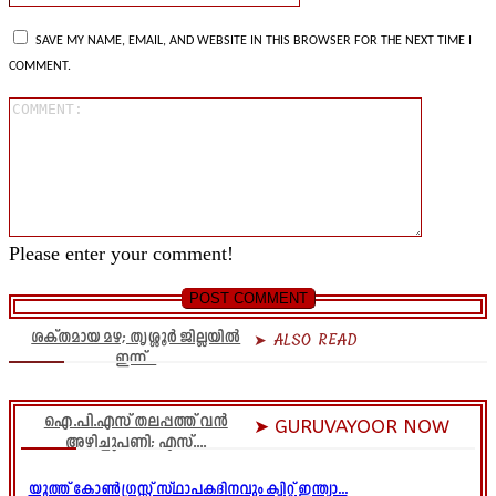
SAVE MY NAME, EMAIL, AND WEBSITE IN THIS BROWSER FOR THE NEXT TIME I
COMMENT.
Comment
Please enter your comment!
ശക്തമായ മഴ; തൃശ്ശൂർ ജില്ലയിൽ
➤ ALSO READ
ഇന്ന്...
ഐ.പി.എസ് തലപ്പത്ത് വൻ
➤ GURUVAYOOR NOW
അഴിച്ചുപണി; എസ്....
യൂത്ത് കോൺഗ്രസ്സ് സ്ഥാപകദിനവും ക്വിറ്റ് ഇന്ത്യാ...