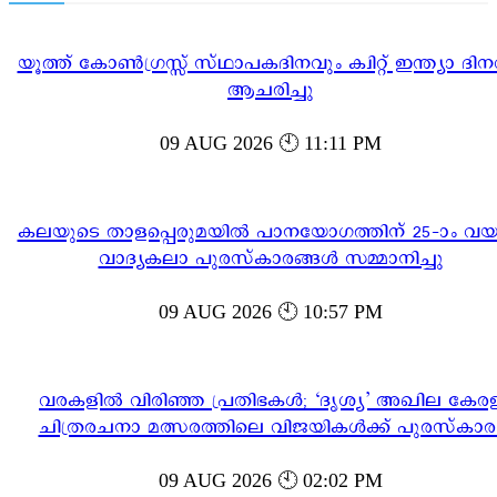
യൂത്ത് കോൺഗ്രസ്സ് സ്ഥാപകദിനവും ക്വിറ്റ് ഇന്ത്യാ ദിന
ആചരിച്ചു
09 AUG 2026 🕙 11:11 PM
കലയുടെ താളപ്പെരുമയിൽ പാനയോഗത്തിന് 25-ാം വയസ്
വാദ്യകലാ പുരസ്‌കാരങ്ങൾ സമ്മാനിച്ചു
09 AUG 2026 🕙 10:57 PM
വരകളിൽ വിരിഞ്ഞ പ്രതിഭകൾ; ‘ദൃശ്യ’ അഖില കേര
ചിത്രരചനാ മത്സരത്തിലെ വിജയികൾക്ക് പുരസ്‌കാര
09 AUG 2026 🕙 02:02 PM