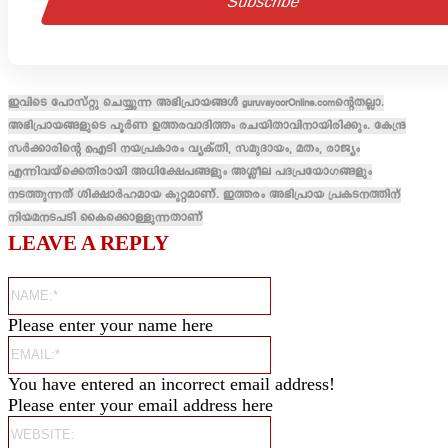
ഇവിടെ പോസ്റ്റു ചെയ്യുന്ന അഭിപ്രായങ്ങൾ guruvayoorOnline.comന്റെതല്ലാ.
അഭിപ്രായങ്ങളുടെ പൂർണ ഉത്തരവാദിത്തം രചയിതാവിനായിരിക്കും. കേന്ദ്ര
സർക്കാരിന്റെ ഐടി നയപ്രകാരം വ്യക്തി, സമുദായം, മതം, രാജ്യം
എന്നിവയ്ക്കെതിരായി അധിക്ഷേപങ്ങളും അശ്ലീല പദപ്രയോഗങ്ങളും
നടത്തുന്നത് ശിക്ഷാർഹമായ കുറ്റമാണ്. ഇത്തരം അഭിപ്രായ പ്രകടനത്തിന്
നിയമനടപടി കൈക്കൊള്ളുന്നതാണ്
LEAVE A REPLY
Name:*
Please enter your name here
Email:*
You have entered an incorrect email address!
Please enter your email address here
Website: