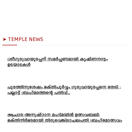
➤ TEMPLE NEWS
ശ്രീഗുരുവായൂരപ്പന് സമർപ്പണമായി കൃഷ്ണനാട്ടം
ഉടയാടകൾ
പൂരത്തിനുശേഷം ഭക്തിപൂർവ്വം ഗുരുവായൂരപ്പനെ തേടി ;
പല്ലാട്ട് ബ്രഹ്മദത്തന്റെ പതിവ്...
ആചാര-അനുഷ്ഠാന മഹിമയിൽ ഉത്സവബലി;
ഭക്തിനിർഭരമായി തിരുവെങ്കിടാചലപതി ബ്രഹ്മോത്സവം