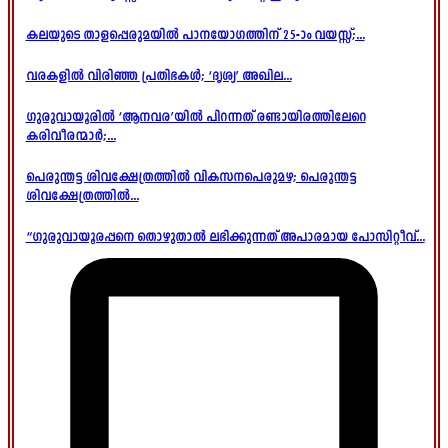
കലയുടെ താളപ്പെരുമയിൽ പാനയോഗത്തിന് 25-ാം വയസ്സ്;...
വരകളിൽ വിരിഞ്ഞ പ്രതിഭകൾ; ‘ദൃശ്യ’ അഖില...
ഗുരുവായൂരിൽ ‘ആനവര’യിൽ പിറന്നത് രണ്ടായിരത്തിലേറെ
കരിവീരന്മാർ;...
പെരുന്തട്ട ശിവക്ഷേത്രത്തിൽ വികസനപെരുമഴ; പെരുന്തട്ട
ശിവക്ഷേത്രത്തിൽ...
“ഗുരുവായൂരപ്പനെ തൊഴുതാൽ ലഭിക്കുന്നത് അപാരമായ പോസിറ്റീവ്...