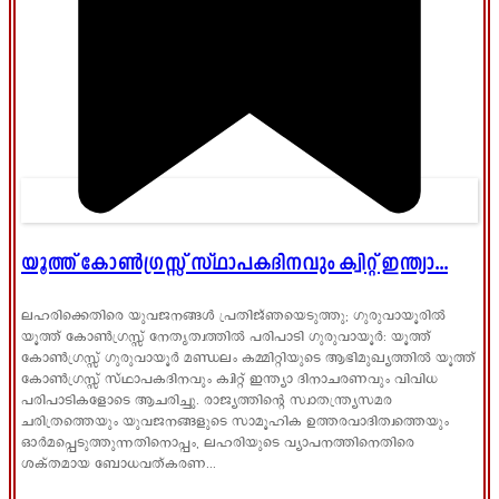
യൂത്ത് കോൺഗ്രസ്സ് സ്ഥാപകദിനവും ക്വിറ്റ് ഇന്ത്യാ...
ലഹരിക്കെതിരെ യുവജനങ്ങൾ പ്രതിജ്ഞയെടുത്തു; ഗുരുവായൂരിൽ
യൂത്ത് കോൺഗ്രസ്സ് നേതൃത്വത്തിൽ പരിപാടി ഗുരുവായൂർ: യൂത്ത്
കോൺഗ്രസ്സ് ഗുരുവായൂർ മണ്ഡലം കമ്മിറ്റിയുടെ ആഭിമുഖ്യത്തിൽ യൂത്ത്
കോൺഗ്രസ്സ് സ്ഥാപകദിനവും ക്വിറ്റ് ഇന്ത്യാ ദിനാചരണവും വിവിധ
പരിപാടികളോടെ ആചരിച്ചു. രാജ്യത്തിന്റെ സ്വാതന്ത്ര്യസമര
ചരിത്രത്തെയും യുവജനങ്ങളുടെ സാമൂഹിക ഉത്തരവാദിത്വത്തെയും
ഓർമപ്പെടുത്തുന്നതിനൊപ്പം, ലഹരിയുടെ വ്യാപനത്തിനെതിരെ
ശക്തമായ ബോധവത്കരണ...