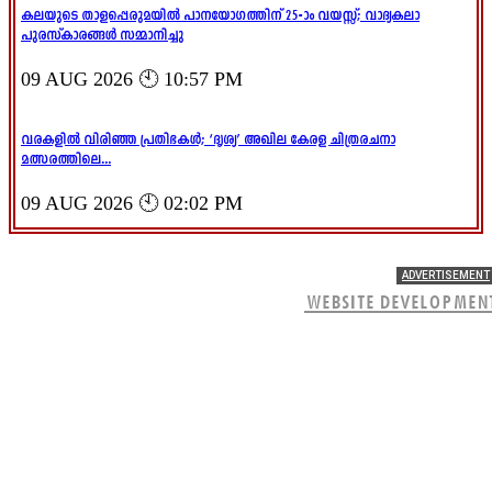
കലയുടെ താളപ്പെരുമയിൽ പാനയോഗത്തിന് 25-ാം വയസ്സ്; വാദ്യകലാ
പുരസ്‌കാരങ്ങൾ സമ്മാനിച്ചു
09 AUG 2026 🕙 10:57 PM
വരകളിൽ വിരിഞ്ഞ പ്രതിഭകൾ; ‘ദൃശ്യ’ അഖില കേരള ചിത്രരചനാ
മത്സരത്തിലെ...
09 AUG 2026 🕙 02:02 PM
ADVERTISEMENT
WEBSITE DEVELOPMEN