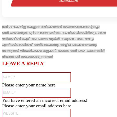
ഇവിടെ പോസ്റ്റു ചെയ്യുന്ന അഭിപ്രായങ്ങൾ guruvayoorOnline.comന്റെതല്ലാ.
അഭിപ്രായങ്ങളുടെ പൂർണ ഉത്തരവാദിത്തം രചയിതാവിനായിരിക്കും. കേന്ദ്ര
സർക്കാരിന്റെ ഐടി നയപ്രകാരം വ്യക്തി, സമുദായം, മതം, രാജ്യം
എന്നിവയ്ക്കെതിരായി അധിക്ഷേപങ്ങളും അശ്ലീല പദപ്രയോഗങ്ങളും
നടത്തുന്നത് ശിക്ഷാർഹമായ കുറ്റമാണ്. ഇത്തരം അഭിപ്രായ പ്രകടനത്തിന്
നിയമനടപടി കൈക്കൊള്ളുന്നതാണ്
LEAVE A REPLY
Name:*
Please enter your name here
Email:*
You have entered an incorrect email address!
Please enter your email address here
Website: