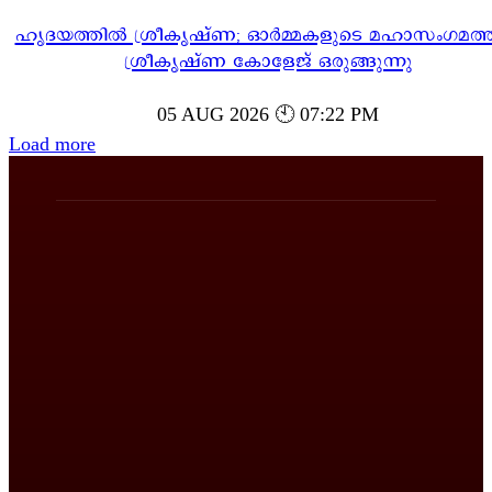
ഹൃദയത്തിൽ ശ്രീകൃഷ്ണ; ഓർമ്മകളുടെ മഹാസംഗമത്ത
ശ്രീകൃഷ്ണ കോളേജ് ഒരുങ്ങുന്നു
05 AUG 2026 🕙 07:22 PM
Load more