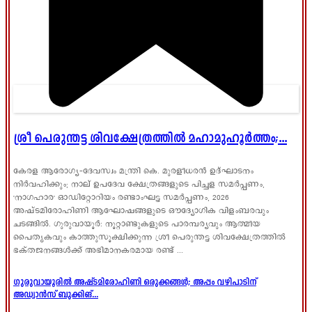
ശ്രീ പെരുന്തട്ട ശിവക്ഷേത്രത്തിൽ മഹാമുഹൂർത്തം;...
കേരള ആരോഗ്യ-ദേവസ്വം മന്ത്രി കെ. മുരളീധരൻ ഉദ്ഘാടനം
നിർവഹിക്കും; നാല് ഉപദേവ ക്ഷേത്രങ്ങളുടെ പിച്ചള സമർപ്പണം,
'നാഗഹാര' ഓഡിറ്റോറിയം രണ്ടാംഘട്ട സമർപ്പണം, 2026
അഷ്ടമിരോഹിണി ആഘോഷങ്ങളുടെ ഔദ്യോഗിക വിളംബരവും
ചടങ്ങിൽ. ഗുരുവായൂർ: നൂറ്റാണ്ടുകളുടെ പാരമ്പര്യവും ആത്മീയ
പൈതൃകവും കാത്തുസൂക്ഷിക്കുന്ന ശ്രീ പെരുന്തട്ട ശിവക്ഷേത്രത്തിൽ
ഭക്തജനങ്ങൾക്ക് അഭിമാനകരമായ രണ്ട് ...
ഗുരുവായൂരിൽ അഷ്ടമിരോഹിണി ഒരുക്കങ്ങൾ; അപ്പം വഴിപാടിന്
അഡ്വാൻസ് ബുക്കിങ്...