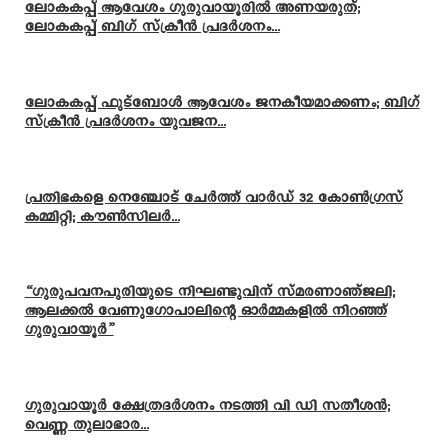
ലോകകപ്പ് ആവേശം ഗുരുവായൂരിൽ അണയരുത്;
ലോകകപ്പ് ബിഗ് സ്ക്രീൻ പ്രദർശനം...
ലോകകപ്പ് ഫുട്ബോൾ ആവേശം ജനകീയമാക്കണം; ബിഗ്
സ്ക്രീൻ പ്രദർശനം യുവജന...
പ്രതിഭകളെ നെഞ്ചോട് ചേർത്ത് വാർഡ് 32 കോൺഗ്രസ്
കമ്മിറ്റി; കൗൺസിലർ...
“ഗുരുപവനപുരിയുടെ നിഘണ്ടുവിന് സ്മരണാഞ്ജലി;
ആലക്കൽ വേണുഗോപാലിന്റെ ഓർമ്മകളിൽ നിറഞ്ഞ്
ഗുരുവായൂർ”
ഗുരുവായൂർ ക്ഷേത്രദർശനം നടത്തി വി ഡി സതീശൻ;
വെണ്ണ തുലാഭാര...