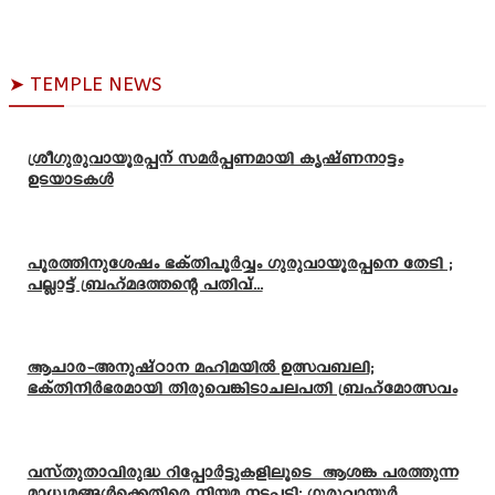
➤ TEMPLE NEWS
ശ്രീഗുരുവായൂരപ്പന് സമർപ്പണമായി കൃഷ്ണനാട്ടം
ഉടയാടകൾ
പൂരത്തിനുശേഷം ഭക്തിപൂർവ്വം ഗുരുവായൂരപ്പനെ തേടി ;
പല്ലാട്ട് ബ്രഹ്മദത്തന്റെ പതിവ്...
ആചാര-അനുഷ്ഠാന മഹിമയിൽ ഉത്സവബലി;
ഭക്തിനിർഭരമായി തിരുവെങ്കിടാചലപതി ബ്രഹ്മോത്സവം
വസ്തുതാവിരുദ്ധ റിപ്പോർട്ടുകളിലൂടെ ആശങ്ക പരത്തുന്ന
മാധ്യമങ്ങൾക്കെതിരെ നിയമ നടപടി: ഗുരുവായൂർ...