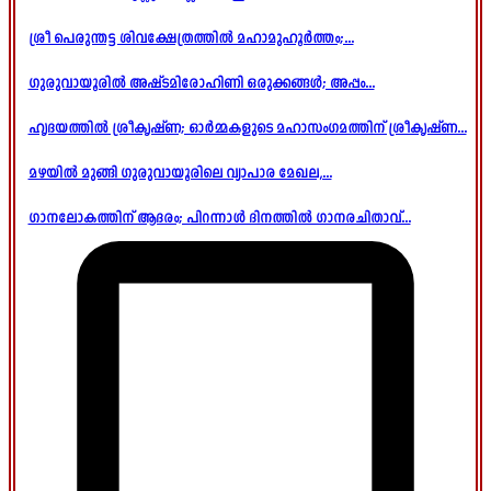
ശ്രീ പെരുന്തട്ട ശിവക്ഷേത്രത്തിൽ മഹാമുഹൂർത്തം;...
ഗുരുവായൂരിൽ അഷ്ടമിരോഹിണി ഒരുക്കങ്ങൾ; അപ്പം...
ഹൃദയത്തിൽ ശ്രീകൃഷ്ണ; ഓർമ്മകളുടെ മഹാസംഗമത്തിന് ശ്രീകൃഷ്ണ...
മഴയിൽ മുങ്ങി ഗുരുവായൂരിലെ വ്യാപാര മേഖല,...
ഗാനലോകത്തിന് ആദരം; പിറന്നാൾ ദിനത്തിൽ ഗാനരചിതാവ്...