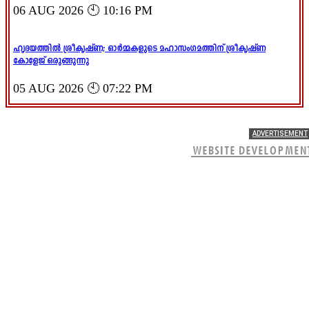
06 AUG 2026 🕙 10:16 PM
ഹൃദയത്തിൽ ശ്രീകൃഷ്ണ; ഓർമ്മകളുടെ മഹാസംഗമത്തിന് ശ്രീകൃഷ്ണ
കോളേജ് ഒരുങ്ങുന്നു
05 AUG 2026 🕙 07:22 PM
ADVERTISEMENT
WEBSITE DEVELOPMEN