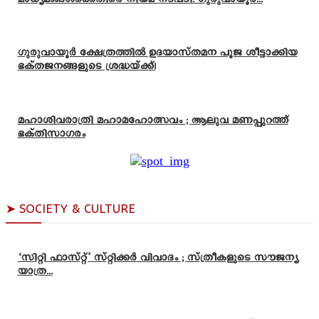
ഗുരുവായൂർ ക്ഷേത്രത്തിൽ ഉദയാസ്‌തമന പൂജ ശീട്ടാക്കിയ
ഭക്തജനങ്ങളുടെ ശ്രദ്ധയ്ക്ക്!
മഹാശിവരാത്രി മഹാമഹോത്സവം ; ആലുവ മണപ്പുറത്ത്
ഭക്തിസാഗരം
➤ SOCIETY & CULTURE
‘സിറ്റി ഫാസ്റ്റ്’ സ്റ്റിക്കർ വിവാദം ; സ്ത്രീകളുടെ സൗജന്യ
യാത്ര...