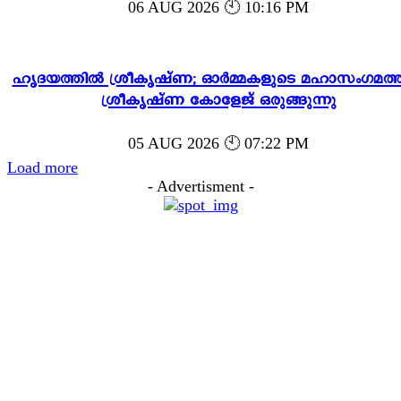
06 AUG 2026 🕙 10:16 PM
ഹൃദയത്തിൽ ശ്രീകൃഷ്ണ; ഓർമ്മകളുടെ മഹാസംഗമത്ത
ശ്രീകൃഷ്ണ കോളേജ് ഒരുങ്ങുന്നു
05 AUG 2026 🕙 07:22 PM
Load more
- Advertisment -