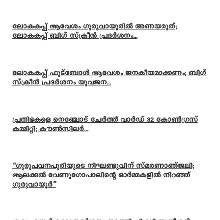
ലോകകപ്പ് ആവേശം ഗുരുവായൂരിൽ അണയരുത്;
ലോകകപ്പ് ബിഗ് സ്ക്രീൻ പ്രദർശനം...
ലോകകപ്പ് ഫുട്ബോൾ ആവേശം ജനകീയമാക്കണം; ബിഗ്
സ്ക്രീൻ പ്രദർശനം യുവജന...
പ്രതിഭകളെ നെഞ്ചോട് ചേർത്ത് വാർഡ് 32 കോൺഗ്രസ്
കമ്മിറ്റി; കൗൺസിലർ...
“ഗുരുപവനപുരിയുടെ നിഘണ്ടുവിന് സ്മരണാഞ്ജലി;
ആലക്കൽ വേണുഗോപാലിന്റെ ഓർമ്മകളിൽ നിറഞ്ഞ്
ഗുരുവായൂർ”