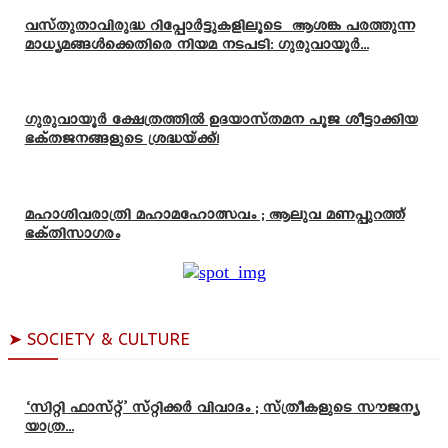
വസ്തുതാവിരുദ്ധ റിപ്പോർട്ടുകളിലൂടെ ആശങ്ക പരത്തുന്ന
മാധ്യമങ്ങൾക്കെതിരെ നിയമ നടപടി: ഗുരുവായൂർ...
ഗുരുവായൂർ ക്ഷേത്രത്തിൽ ഉദയാസ്‌തമന പൂജ ശീട്ടാക്കിയ
ഭക്തജനങ്ങളുടെ ശ്രദ്ധയ്ക്ക്!
മഹാശിവരാത്രി മഹാമഹോത്സവം ; ആലുവ മണപ്പുറത്ത്
ഭക്തിസാഗരം
➤ SOCIETY & CULTURE
‘സിറ്റി ഫാസ്റ്റ്’ സ്റ്റിക്കർ വിവാദം ; സ്ത്രീകളുടെ സൗജന്യ
യാത്ര...