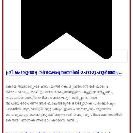
ശ്രീ പെരുന്തട്ട ശിവക്ഷേത്രത്തിൽ മഹാമുഹൂർത്തം;...
കേരള ആരോഗ്യ-ദേവസ്വം മന്ത്രി കെ. മുരളീധരൻ ഉദ്ഘാടനം
നിർവഹിക്കും; നാല് ഉപദേവ ക്ഷേത്രങ്ങളുടെ പിച്ചള സമർപ്പണം,
'നാഗഹാര' ഓഡിറ്റോറിയം രണ്ടാംഘട്ട സമർപ്പണം, 2026
അഷ്ടമിരോഹിണി ആഘോഷങ്ങളുടെ ഔദ്യോഗിക വിളംബരവും
ചടങ്ങിൽ. ഗുരുവായൂർ: നൂറ്റാണ്ടുകളുടെ പാരമ്പര്യവും ആത്മീയ
പൈതൃകവും കാത്തുസൂക്ഷിക്കുന്ന ശ്രീ പെരുന്തട്ട ശിവക്ഷേത്രത്തിൽ
ഭക്തജനങ്ങൾക്ക് അഭിമാനകരമായ രണ്ട് ...