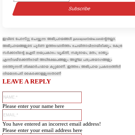
ഇവിടെ പോസ്റ്റു ചെയ്യുന്ന അഭിപ്രായങ്ങൾ guruvayoorOnline.comന്റെതല്ലാ.
അഭിപ്രായങ്ങളുടെ പൂർണ ഉത്തരവാദിത്തം രചയിതാവിനായിരിക്കും. കേന്ദ്ര
സർക്കാരിന്റെ ഐടി നയപ്രകാരം വ്യക്തി, സമുദായം, മതം, രാജ്യം
എന്നിവയ്ക്കെതിരായി അധിക്ഷേപങ്ങളും അശ്ലീല പദപ്രയോഗങ്ങളും
നടത്തുന്നത് ശിക്ഷാർഹമായ കുറ്റമാണ്. ഇത്തരം അഭിപ്രായ പ്രകടനത്തിന്
നിയമനടപടി കൈക്കൊള്ളുന്നതാണ്
LEAVE A REPLY
Name:*
Please enter your name here
Email:*
You have entered an incorrect email address!
Please enter your email address here