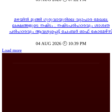
മഴയിൽ മുങ്ങി ഗുരുവായൂരിലെ വ്യാപാര മേഖല,
ലക്ഷങ്ങളുടെ നഷ്ടം ; നഷ്ടപരിഹാരവും ശാശ്വത
പരിഹാരവും ആവശ്യപ്പെട്ട് ചേംബർ ഓഫ് കോമേഴ്സ
04 AUG 2026 🕙 10:39 PM
Load more