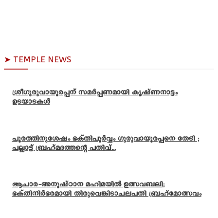
➤ TEMPLE NEWS
ശ്രീഗുരുവായൂരപ്പന് സമർപ്പണമായി കൃഷ്ണനാട്ടം
ഉടയാടകൾ
പൂരത്തിനുശേഷം ഭക്തിപൂർവ്വം ഗുരുവായൂരപ്പനെ തേടി ;
പല്ലാട്ട് ബ്രഹ്മദത്തന്റെ പതിവ്...
ആചാര-അനുഷ്ഠാന മഹിമയിൽ ഉത്സവബലി;
ഭക്തിനിർഭരമായി തിരുവെങ്കിടാചലപതി ബ്രഹ്മോത്സവം