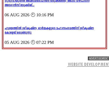
ഗുരുവായൂരിൽ അഷ്ടമിരോഹിണി ഒരുക്കങ്ങൾ; അപ്പം വഴിപാടിന്
അഡ്വാൻസ് ബുക്കിങ്...
06 AUG 2026 🕙 10:16 PM
ഹൃദയത്തിൽ ശ്രീകൃഷ്ണ; ഓർമ്മകളുടെ മഹാസംഗമത്തിന് ശ്രീകൃഷ്ണ
കോളേജ് ഒരുങ്ങുന്നു
05 AUG 2026 🕙 07:22 PM
ADVERTISEMENT
WEBSITE DEVELOPMEN