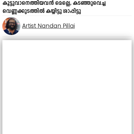
കൂട്ടുവാനെത്തിയവൻ മെല്ലെ, കടഞ്ഞുവെച്ച
വെണ്ണക്കുടത്തിൽ കയ്യിട്ടു ശാപ്പിട്ടു
Artist Nandan Pillai