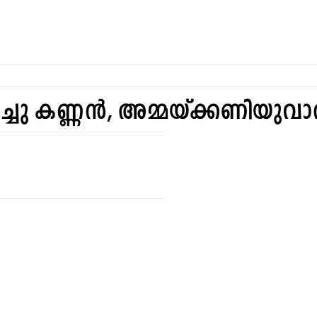
െച്ചു കണ്ണൻ, അമ്മയ്ക്കണിയുവാ