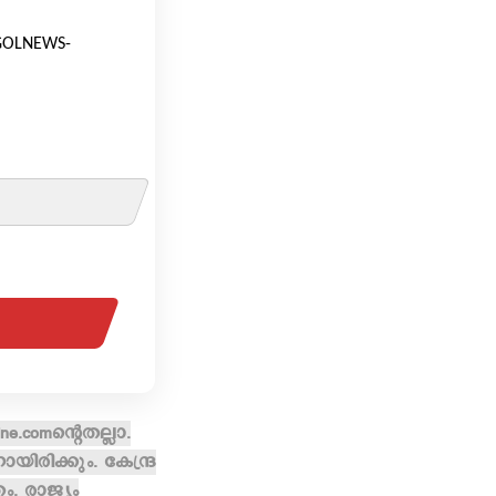
 [GOLNEWS-
e.comന്റെതല്ലാ.
രിക്കും. കേന്ദ്ര
, രാജ്യം