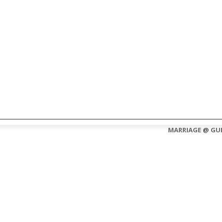
CONTACT US
ABOUT US
MARRIAGE @ GU