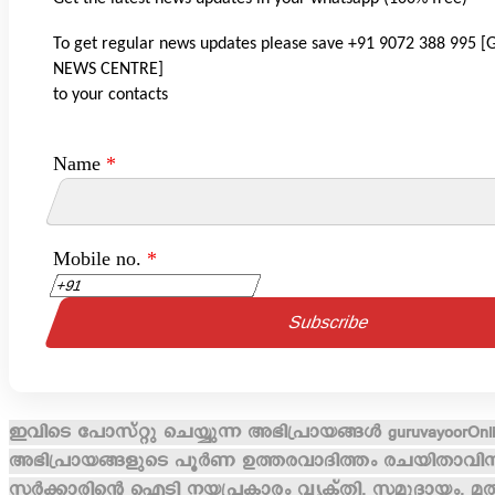
To get regular news updates please save +91 9072 388 995
NEWS CENTRE]
to your contacts
Name
*
Mobile no.
*
ഇവിടെ പോസ്റ്റു ചെയ്യുന്ന അഭിപ്രായങ്ങൾ guruvayoorOnlin
അഭിപ്രായങ്ങളുടെ പൂർണ ഉത്തരവാദിത്തം രചയിതാവിനായി
സർക്കാരിന്റെ ഐടി നയപ്രകാരം വ്യക്തി, സമുദായം, മതം