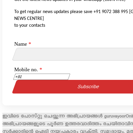
To get regular news updates please save +91 9072 388 995
NEWS CENTRE]
to your contacts
Name
*
Mobile no.
*
ഇവിടെ പോസ്റ്റു ചെയ്യുന്ന അഭിപ്രായങ്ങൾ guruvayoorOnlin
അഭിപ്രായങ്ങളുടെ പൂർണ ഉത്തരവാദിത്തം രചയിതാവിനായി
സർക്കാരിന്റെ ഐടി നയപ്രകാരം വ്യക്തി, സമുദായം, മതം