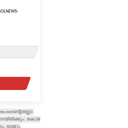
 [GOLNEWS-
e.comന്റെതല്ലാ.
രിക്കും. കേന്ദ്ര
, രാജ്യം