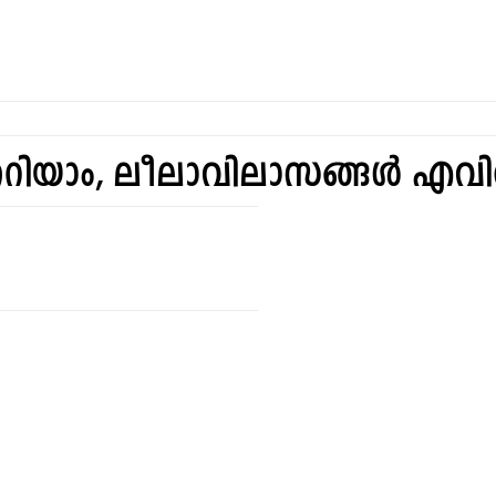
കറിയാം, ലീലാവിലാസങ്ങൾ എവി