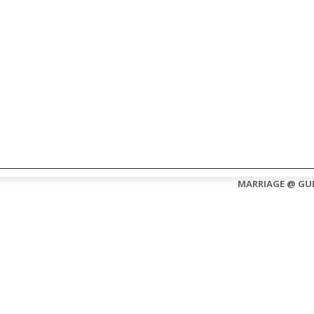
CONTACT US
ABOUT US
MARRIAGE @ GU