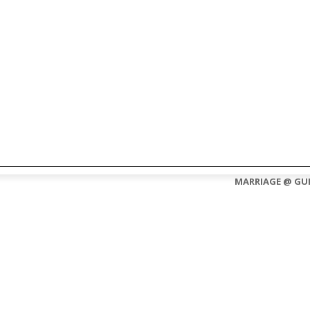
CONTACT US
ABOUT US
MARRIAGE @ GU