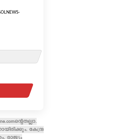
 [GOLNEWS-
e.comന്റെതല്ലാ.
രിക്കും. കേന്ദ്ര
, രാജ്യം