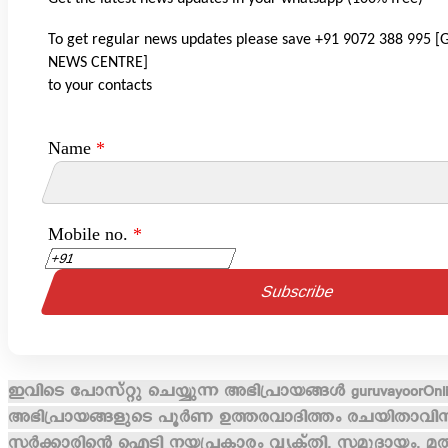
To get regular news updates please save +91 9072 388 995
NEWS CENTRE]
to your contacts
Name
*
Mobile no.
*
ഇവിടെ പോസ്റ്റു ചെയ്യുന്ന അഭിപ്രായങ്ങൾ guruvayoorOnlin
അഭിപ്രായങ്ങളുടെ പൂർണ ഉത്തരവാദിത്തം രചയിതാവിനായി
സർക്കാരിന്റെ ഐടി നയപ്രകാരം വ്യക്തി, സമുദായം, മതം