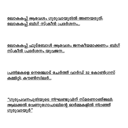
ലോകകപ്പ് ആവേശം ഗുരുവായൂരിൽ അണയരുത്;
ലോകകപ്പ് ബിഗ് സ്ക്രീൻ പ്രദർശനം...
ലോകകപ്പ് ഫുട്ബോൾ ആവേശം ജനകീയമാക്കണം; ബിഗ്
സ്ക്രീൻ പ്രദർശനം യുവജന...
പ്രതിഭകളെ നെഞ്ചോട് ചേർത്ത് വാർഡ് 32 കോൺഗ്രസ്
കമ്മിറ്റി; കൗൺസിലർ...
“ഗുരുപവനപുരിയുടെ നിഘണ്ടുവിന് സ്മരണാഞ്ജലി;
ആലക്കൽ വേണുഗോപാലിന്റെ ഓർമ്മകളിൽ നിറഞ്ഞ്
ഗുരുവായൂർ”