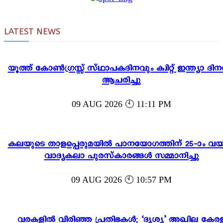
LATEST NEWS
യൂത്ത് കോൺഗ്രസ്സ് സ്ഥാപകദിനവും ക്വിറ്റ് ഇന്ത്യാ ദിന
ആചരിച്ചു
09 AUG 2026 🕙 11:11 PM
കലയുടെ താളപ്പെരുമയിൽ പാനയോഗത്തിന് 25-ാം വയസ്
വാദ്യകലാ പുരസ്‌കാരങ്ങൾ സമ്മാനിച്ചു
09 AUG 2026 🕙 10:57 PM
വരകളിൽ വിരിഞ്ഞ പ്രതിഭകൾ; ‘ദൃശ്യ’ അഖില കേര