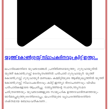
യൂത്ത് കോൺഗ്രസ്സ് സ്ഥാപകദിനവും ക്വിറ്റ് ഇന്ത്യാ...
ലഹരിക്കെതിരെ യുവജനങ്ങൾ പ്രതിജ്ഞയെടുത്തു; ഗുരുവായൂരിൽ
യൂത്ത് കോൺഗ്രസ്സ് നേതൃത്വത്തിൽ പരിപാടി ഗുരുവായൂർ: യൂത്ത്
കോൺഗ്രസ്സ് ഗുരുവായൂർ മണ്ഡലം കമ്മിറ്റിയുടെ ആഭിമുഖ്യത്തിൽ യൂത്ത്
കോൺഗ്രസ്സ് സ്ഥാപകദിനവും ക്വിറ്റ് ഇന്ത്യാ ദിനാചരണവും വിവിധ
പരിപാടികളോടെ ആചരിച്ചു. രാജ്യത്തിന്റെ സ്വാതന്ത്ര്യസമര
ചരിത്രത്തെയും യുവജനങ്ങളുടെ സാമൂഹിക ഉത്തരവാദിത്വത്തെയും
ഓർമപ്പെടുത്തുന്നതിനൊപ്പം, ലഹരിയുടെ വ്യാപനത്തിനെതിരെ
ശക്തമായ ബോധവത്കരണ...