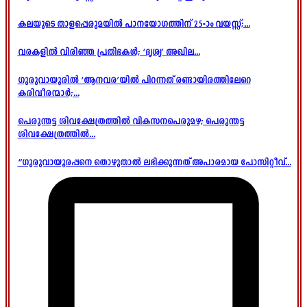
കലയുടെ താളപ്പെരുമയിൽ പാനയോഗത്തിന് 25-ാം വയസ്സ്;...
വരകളിൽ വിരിഞ്ഞ പ്രതിഭകൾ; ‘ദൃശ്യ’ അഖില...
ഗുരുവായൂരിൽ ‘ആനവര’യിൽ പിറന്നത് രണ്ടായിരത്തിലേറെ
കരിവീരന്മാർ;...
പെരുന്തട്ട ശിവക്ഷേത്രത്തിൽ വികസനപെരുമഴ; പെരുന്തട്ട
ശിവക്ഷേത്രത്തിൽ...
“ഗുരുവായൂരപ്പനെ തൊഴുതാൽ ലഭിക്കുന്നത് അപാരമായ പോസിറ്റീവ്...