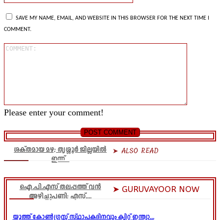
SAVE MY NAME, EMAIL, AND WEBSITE IN THIS BROWSER FOR THE NEXT TIME I
COMMENT.
Comment
Please enter your comment!
ശക്തമായ മഴ; തൃശ്ശൂർ ജില്ലയിൽ
➤ ALSO READ
ഇന്ന്...
ഐ.പി.എസ് തലപ്പത്ത് വൻ
➤ GURUVAYOOR NOW
അഴിച്ചുപണി; എസ്....
യൂത്ത് കോൺഗ്രസ്സ് സ്ഥാപകദിനവും ക്വിറ്റ് ഇന്ത്യാ...