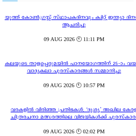
യൂത്ത് കോൺഗ്രസ്സ് സ്ഥാപകദിനവും ക്വിറ്റ് ഇന്ത്യാ ദിന
ആചരിച്ചു
09 AUG 2026 🕙 11:11 PM
കലയുടെ താളപ്പെരുമയിൽ പാനയോഗത്തിന് 25-ാം വയസ്
വാദ്യകലാ പുരസ്‌കാരങ്ങൾ സമ്മാനിച്ചു
09 AUG 2026 🕙 10:57 PM
വരകളിൽ വിരിഞ്ഞ പ്രതിഭകൾ; ‘ദൃശ്യ’ അഖില കേര
ചിത്രരചനാ മത്സരത്തിലെ വിജയികൾക്ക് പുരസ്‌കാര
09 AUG 2026 🕙 02:02 PM