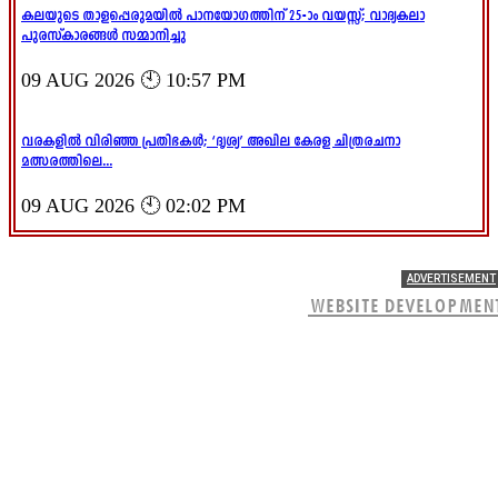
കലയുടെ താളപ്പെരുമയിൽ പാനയോഗത്തിന് 25-ാം വയസ്സ്; വാദ്യകലാ
പുരസ്‌കാരങ്ങൾ സമ്മാനിച്ചു
09 AUG 2026 🕙 10:57 PM
വരകളിൽ വിരിഞ്ഞ പ്രതിഭകൾ; ‘ദൃശ്യ’ അഖില കേരള ചിത്രരചനാ
മത്സരത്തിലെ...
09 AUG 2026 🕙 02:02 PM
ADVERTISEMENT
WEBSITE DEVELOPMEN