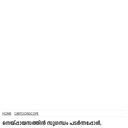
HOME
CARTOONSCOPE
നെയ്പ്പായസത്തിൻ സുഗന്ധം പടർന്നപ്പോൾ,