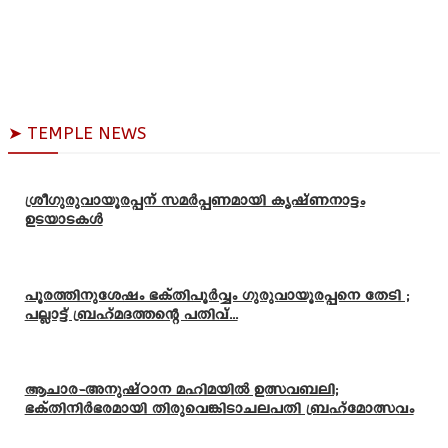
➤ TEMPLE NEWS
ശ്രീഗുരുവായൂരപ്പന് സമർപ്പണമായി കൃഷ്ണനാട്ടം
ഉടയാടകൾ
പൂരത്തിനുശേഷം ഭക്തിപൂർവ്വം ഗുരുവായൂരപ്പനെ തേടി ;
പല്ലാട്ട് ബ്രഹ്മദത്തന്റെ പതിവ്...
ആചാര-അനുഷ്ഠാന മഹിമയിൽ ഉത്സവബലി;
ഭക്തിനിർഭരമായി തിരുവെങ്കിടാചലപതി ബ്രഹ്മോത്സവം