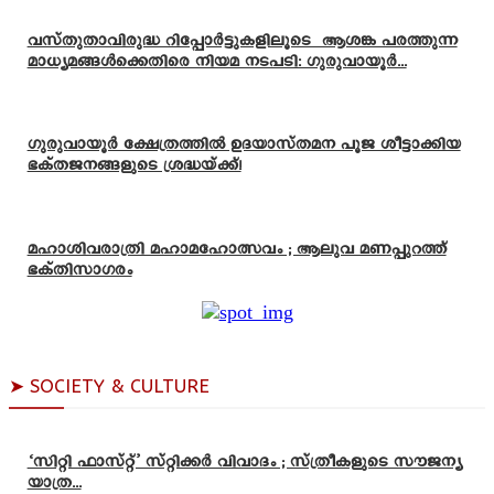
വസ്തുതാവിരുദ്ധ റിപ്പോർട്ടുകളിലൂടെ ആശങ്ക പരത്തുന്ന
മാധ്യമങ്ങൾക്കെതിരെ നിയമ നടപടി: ഗുരുവായൂർ...
ഗുരുവായൂർ ക്ഷേത്രത്തിൽ ഉദയാസ്‌തമന പൂജ ശീട്ടാക്കിയ
ഭക്തജനങ്ങളുടെ ശ്രദ്ധയ്ക്ക്!
മഹാശിവരാത്രി മഹാമഹോത്സവം ; ആലുവ മണപ്പുറത്ത്
ഭക്തിസാഗരം
➤ SOCIETY & CULTURE
‘സിറ്റി ഫാസ്റ്റ്’ സ്റ്റിക്കർ വിവാദം ; സ്ത്രീകളുടെ സൗജന്യ
യാത്ര...