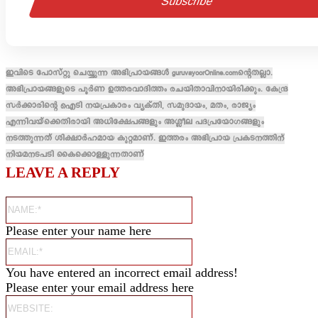
ഇവിടെ പോസ്റ്റു ചെയ്യുന്ന അഭിപ്രായങ്ങൾ guruvayoorOnline.comന്റെതല്ലാ.
അഭിപ്രായങ്ങളുടെ പൂർണ ഉത്തരവാദിത്തം രചയിതാവിനായിരിക്കും. കേന്ദ്ര
സർക്കാരിന്റെ ഐടി നയപ്രകാരം വ്യക്തി, സമുദായം, മതം, രാജ്യം
എന്നിവയ്ക്കെതിരായി അധിക്ഷേപങ്ങളും അശ്ലീല പദപ്രയോഗങ്ങളും
നടത്തുന്നത് ശിക്ഷാർഹമായ കുറ്റമാണ്. ഇത്തരം അഭിപ്രായ പ്രകടനത്തിന്
നിയമനടപടി കൈക്കൊള്ളുന്നതാണ്
LEAVE A REPLY
Name:*
Please enter your name here
Email:*
You have entered an incorrect email address!
Please enter your email address here
Website: