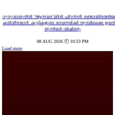
ഗുരുവായൂരിൽ ‘ആനവര’യിൽ പിറന്നത് രണ്ടായിരത്തി
കരിവീരന്മാർ; കുട്ടികളുടെ ഭാവനയ്ക്ക് തുമ്പിക്കൈ ഉയർ
ജൂനിയർ വിഷ്ണു
08 AUG 2026 🕙 10:53 PM
Load more