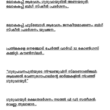
ലോകകപ്പ് ആവേശം ഗുരുവായൂരിൽ അണയരുത്;
ലോകകപ്പ് ബിഗ് സ്ക്രീൻ പ്രദർശനം...
ലോകകപ്പ് ഫുട്ബോൾ ആവേശം ജനകീയമാക്കണം; ബിഗ്
സ്ക്രീൻ പ്രദർശനം യുവജന...
പ്രതിഭകളെ നെഞ്ചോട് ചേർത്ത് വാർഡ് 32 കോൺഗ്രസ്
കമ്മിറ്റി; കൗൺസിലർ...
“ഗുരുപവനപുരിയുടെ നിഘണ്ടുവിന് സ്മരണാഞ്ജലി;
ആലക്കൽ വേണുഗോപാലിന്റെ ഓർമ്മകളിൽ നിറഞ്ഞ്
ഗുരുവായൂർ”
ഗുരുവായൂർ ക്ഷേത്രദർശനം നടത്തി വി ഡി സതീശൻ;
വെണ്ണ തുലാഭാര...