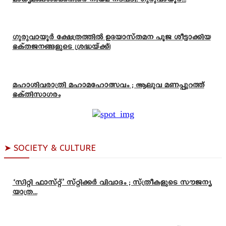
ഗുരുവായൂർ ക്ഷേത്രത്തിൽ ഉദയാസ്‌തമന പൂജ ശീട്ടാക്കിയ
ഭക്തജനങ്ങളുടെ ശ്രദ്ധയ്ക്ക്!
മഹാശിവരാത്രി മഹാമഹോത്സവം ; ആലുവ മണപ്പുറത്ത്
ഭക്തിസാഗരം
➤ SOCIETY & CULTURE
‘സിറ്റി ഫാസ്റ്റ്’ സ്റ്റിക്കർ വിവാദം ; സ്ത്രീകളുടെ സൗജന്യ
യാത്ര...