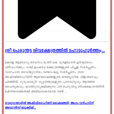
ശ്രീ പെരുന്തട്ട ശിവക്ഷേത്രത്തിൽ മഹാമുഹൂർത്തം;...
കേരള ആരോഗ്യ-ദേവസ്വം മന്ത്രി കെ. മുരളീധരൻ ഉദ്ഘാടനം
നിർവഹിക്കും; നാല് ഉപദേവ ക്ഷേത്രങ്ങളുടെ പിച്ചള സമർപ്പണം,
'നാഗഹാര' ഓഡിറ്റോറിയം രണ്ടാംഘട്ട സമർപ്പണം, 2026
അഷ്ടമിരോഹിണി ആഘോഷങ്ങളുടെ ഔദ്യോഗിക വിളംബരവും
ചടങ്ങിൽ. ഗുരുവായൂർ: നൂറ്റാണ്ടുകളുടെ പാരമ്പര്യവും ആത്മീയ
പൈതൃകവും കാത്തുസൂക്ഷിക്കുന്ന ശ്രീ പെരുന്തട്ട ശിവക്ഷേത്രത്തിൽ
ഭക്തജനങ്ങൾക്ക് അഭിമാനകരമായ രണ്ട് ...
ഗുരുവായൂരിൽ അഷ്ടമിരോഹിണി ഒരുക്കങ്ങൾ; അപ്പം വഴിപാടിന്
അഡ്വാൻസ് ബുക്കിങ്...