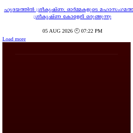
ഹൃദയത്തിൽ ശ്രീകൃഷ്ണ; ഓർമ്മകളുടെ മഹാസംഗമത്ത
ശ്രീകൃഷ്ണ കോളേജ് ഒരുങ്ങുന്നു
05 AUG 2026 🕙 07:22 PM
Load more