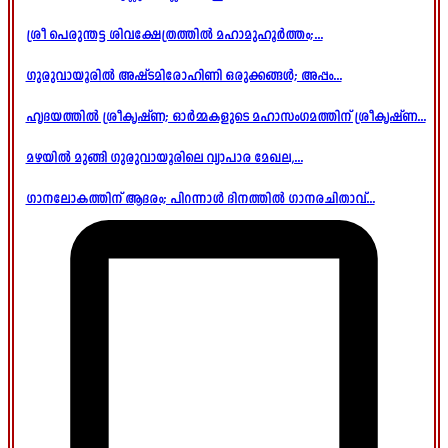
ശ്രീ പെരുന്തട്ട ശിവക്ഷേത്രത്തിൽ മഹാമുഹൂർത്തം;...
ഗുരുവായൂരിൽ അഷ്ടമിരോഹിണി ഒരുക്കങ്ങൾ; അപ്പം...
ഹൃദയത്തിൽ ശ്രീകൃഷ്ണ; ഓർമ്മകളുടെ മഹാസംഗമത്തിന് ശ്രീകൃഷ്ണ...
മഴയിൽ മുങ്ങി ഗുരുവായൂരിലെ വ്യാപാര മേഖല,...
ഗാനലോകത്തിന് ആദരം; പിറന്നാൾ ദിനത്തിൽ ഗാനരചിതാവ്...