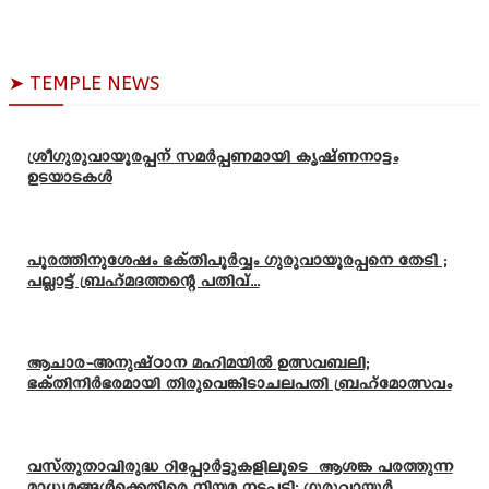
➤ TEMPLE NEWS
ശ്രീഗുരുവായൂരപ്പന് സമർപ്പണമായി കൃഷ്ണനാട്ടം
ഉടയാടകൾ
പൂരത്തിനുശേഷം ഭക്തിപൂർവ്വം ഗുരുവായൂരപ്പനെ തേടി ;
പല്ലാട്ട് ബ്രഹ്മദത്തന്റെ പതിവ്...
ആചാര-അനുഷ്ഠാന മഹിമയിൽ ഉത്സവബലി;
ഭക്തിനിർഭരമായി തിരുവെങ്കിടാചലപതി ബ്രഹ്മോത്സവം
വസ്തുതാവിരുദ്ധ റിപ്പോർട്ടുകളിലൂടെ ആശങ്ക പരത്തുന്ന
മാധ്യമങ്ങൾക്കെതിരെ നിയമ നടപടി: ഗുരുവായൂർ...