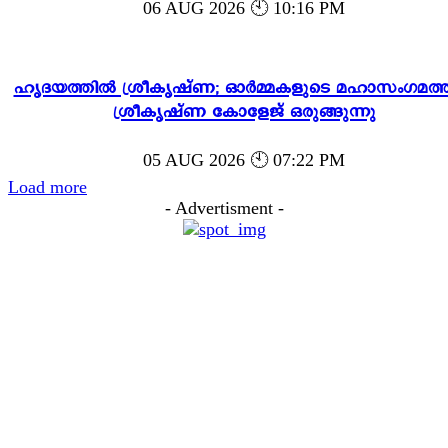
06 AUG 2026 🕙 10:16 PM
ഹൃദയത്തിൽ ശ്രീകൃഷ്ണ; ഓർമ്മകളുടെ മഹാസംഗമത്ത
ശ്രീകൃഷ്ണ കോളേജ് ഒരുങ്ങുന്നു
05 AUG 2026 🕙 07:22 PM
Load more
- Advertisment -