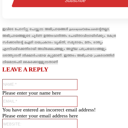
ഇവിടെ പോസ്റ്റു ചെയ്യുന്ന അഭിപ്രായങ്ങൾ guruvayoorOnline.comന്റെതല്ലാ.
അഭിപ്രായങ്ങളുടെ പൂർണ ഉത്തരവാദിത്തം രചയിതാവിനായിരിക്കും. കേന്ദ്ര
സർക്കാരിന്റെ ഐടി നയപ്രകാരം വ്യക്തി, സമുദായം, മതം, രാജ്യം
എന്നിവയ്ക്കെതിരായി അധിക്ഷേപങ്ങളും അശ്ലീല പദപ്രയോഗങ്ങളും
നടത്തുന്നത് ശിക്ഷാർഹമായ കുറ്റമാണ്. ഇത്തരം അഭിപ്രായ പ്രകടനത്തിന്
നിയമനടപടി കൈക്കൊള്ളുന്നതാണ്
LEAVE A REPLY
Name:*
Please enter your name here
Email:*
You have entered an incorrect email address!
Please enter your email address here
Website: