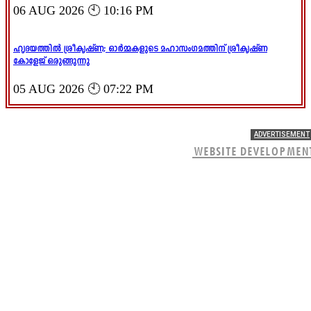
06 AUG 2026 🕙 10:16 PM
ഹൃദയത്തിൽ ശ്രീകൃഷ്ണ; ഓർമ്മകളുടെ മഹാസംഗമത്തിന് ശ്രീകൃഷ്ണ
കോളേജ് ഒരുങ്ങുന്നു
05 AUG 2026 🕙 07:22 PM
ADVERTISEMENT
WEBSITE DEVELOPMEN