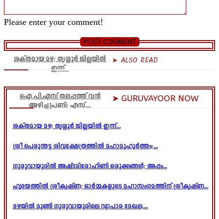
Please enter your comment!
ശക്തമായ മഴ; തൃശ്ശൂർ ജില്ലയിൽ
➤ ALSO READ
ഇന്ന്...
ഐ.പി.എസ് തലപ്പത്ത് വൻ
➤ GURUVAYOOR NOW
അഴിച്ചുപണി; എസ്....
ശക്തമായ മഴ; തൃശ്ശൂർ ജില്ലയിൽ ഇന്ന്...
ശ്രീ പെരുന്തട്ട ശിവക്ഷേത്രത്തിൽ മഹാമുഹൂർത്തം;...
ഗുരുവായൂരിൽ അഷ്ടമിരോഹിണി ഒരുക്കങ്ങൾ; അപ്പം...
ഹൃദയത്തിൽ ശ്രീകൃഷ്ണ; ഓർമ്മകളുടെ മഹാസംഗമത്തിന് ശ്രീകൃഷ്ണ...
മഴയിൽ മുങ്ങി ഗുരുവായൂരിലെ വ്യാപാര മേഖല,...