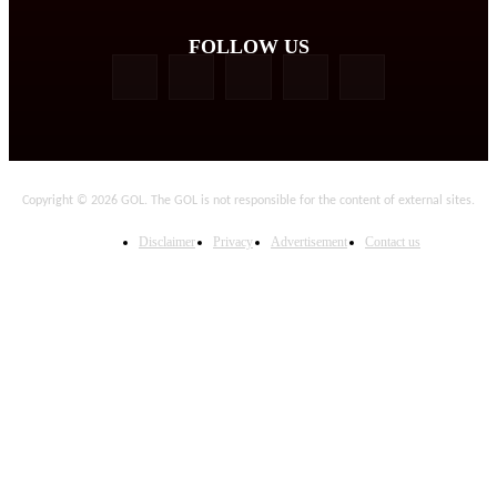
FOLLOW US
Copyright © 2026 GOL. The GOL is not responsible for the content of external sites.
Disclaimer
Privacy
Advertisement
Contact us