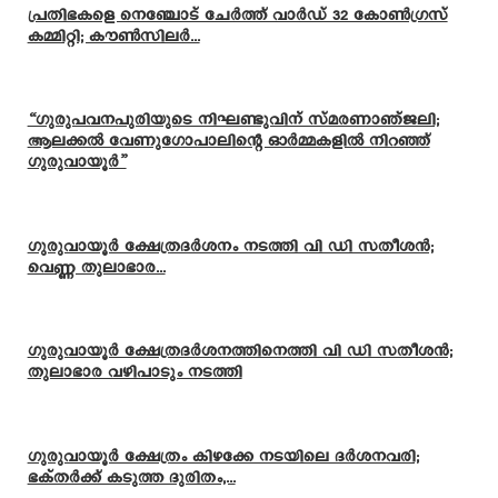
പ്രതിഭകളെ നെഞ്ചോട് ചേർത്ത് വാർഡ് 32 കോൺഗ്രസ്
കമ്മിറ്റി; കൗൺസിലർ...
“ഗുരുപവനപുരിയുടെ നിഘണ്ടുവിന് സ്മരണാഞ്ജലി;
ആലക്കൽ വേണുഗോപാലിന്റെ ഓർമ്മകളിൽ നിറഞ്ഞ്
ഗുരുവായൂർ”
ഗുരുവായൂർ ക്ഷേത്രദർശനം നടത്തി വി ഡി സതീശൻ;
വെണ്ണ തുലാഭാര...
ഗുരുവായൂർ ക്ഷേത്രദർശനത്തിനെത്തി വി ഡി സതീശൻ;
തുലാഭാര വഴിപാടും നടത്തി
ഗുരുവായൂർ ക്ഷേത്രം കിഴക്കേ നടയിലെ ദർശനവരി;
ഭക്തർക്ക് കടുത്ത ദുരിതം,...