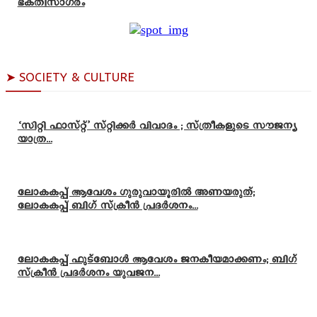
ഭക്തിസാഗരം
➤ SOCIETY & CULTURE
‘സിറ്റി ഫാസ്റ്റ്’ സ്റ്റിക്കർ വിവാദം ; സ്ത്രീകളുടെ സൗജന്യ
യാത്ര...
ലോകകപ്പ് ആവേശം ഗുരുവായൂരിൽ അണയരുത്;
ലോകകപ്പ് ബിഗ് സ്ക്രീൻ പ്രദർശനം...
ലോകകപ്പ് ഫുട്ബോൾ ആവേശം ജനകീയമാക്കണം; ബിഗ്
സ്ക്രീൻ പ്രദർശനം യുവജന...