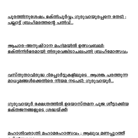
പൂരത്തിനുശേഷം ഭക്തിപൂർവ്വം ഗുരുവായൂരപ്പനെ തേടി ;
പല്ലാട്ട് ബ്രഹ്മദത്തന്റെ പതിവ്...
ആചാര-അനുഷ്ഠാന മഹിമയിൽ ഉത്സവബലി;
ഭക്തിനിർഭരമായി തിരുവെങ്കിടാചലപതി ബ്രഹ്മോത്സവം
വസ്തുതാവിരുദ്ധ റിപ്പോർട്ടുകളിലൂടെ ആശങ്ക പരത്തുന്ന
മാധ്യമങ്ങൾക്കെതിരെ നിയമ നടപടി: ഗുരുവായൂർ...
ഗുരുവായൂർ ക്ഷേത്രത്തിൽ ഉദയാസ്‌തമന പൂജ ശീട്ടാക്കിയ
ഭക്തജനങ്ങളുടെ ശ്രദ്ധയ്ക്ക്!
മഹാശിവരാത്രി മഹാമഹോത്സവം ; ആലുവ മണപ്പുറത്ത്