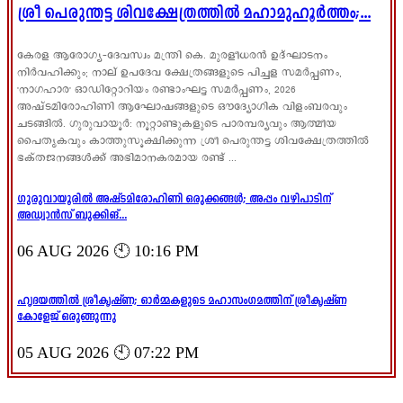
ശ്രീ പെരുന്തട്ട ശിവക്ഷേത്രത്തിൽ മഹാമുഹൂർത്തം;...
കേരള ആരോഗ്യ-ദേവസ്വം മന്ത്രി കെ. മുരളീധരൻ ഉദ്ഘാടനം
നിർവഹിക്കും; നാല് ഉപദേവ ക്ഷേത്രങ്ങളുടെ പിച്ചള സമർപ്പണം,
'നാഗഹാര' ഓഡിറ്റോറിയം രണ്ടാംഘട്ട സമർപ്പണം, 2026
അഷ്ടമിരോഹിണി ആഘോഷങ്ങളുടെ ഔദ്യോഗിക വിളംബരവും
ചടങ്ങിൽ. ഗുരുവായൂർ: നൂറ്റാണ്ടുകളുടെ പാരമ്പര്യവും ആത്മീയ
പൈതൃകവും കാത്തുസൂക്ഷിക്കുന്ന ശ്രീ പെരുന്തട്ട ശിവക്ഷേത്രത്തിൽ
ഭക്തജനങ്ങൾക്ക് അഭിമാനകരമായ രണ്ട് ...
ഗുരുവായൂരിൽ അഷ്ടമിരോഹിണി ഒരുക്കങ്ങൾ; അപ്പം വഴിപാടിന്
അഡ്വാൻസ് ബുക്കിങ്...
06 AUG 2026 🕙 10:16 PM
ഹൃദയത്തിൽ ശ്രീകൃഷ്ണ; ഓർമ്മകളുടെ മഹാസംഗമത്തിന് ശ്രീകൃഷ്ണ
കോളേജ് ഒരുങ്ങുന്നു
05 AUG 2026 🕙 07:22 PM