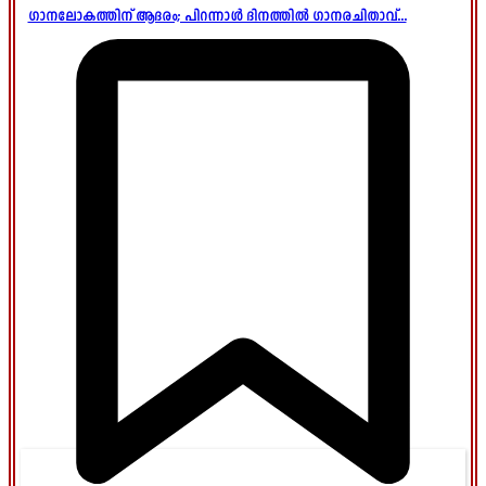
ഗാനലോകത്തിന് ആദരം; പിറന്നാൾ ദിനത്തിൽ ഗാനരചിതാവ്...