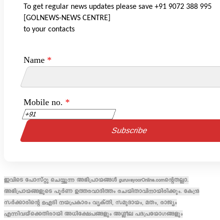
To get regular news updates please save +91 9072 388 995
[GOLNEWS-NEWS CENTRE]
to your contacts
Name
*
Mobile no.
*
ഇവിടെ പോസ്റ്റു ചെയ്യുന്ന അഭിപ്രായങ്ങൾ guruvayoorOnline.comന്റെതല്ലാ.
അഭിപ്രായങ്ങളുടെ പൂർണ ഉത്തരവാദിത്തം രചയിതാവിനായിരിക്കും. കേന്ദ്ര
സർക്കാരിന്റെ ഐടി നയപ്രകാരം വ്യക്തി, സമുദായം, മതം, രാജ്യം
എന്നിവയ്ക്കെതിരായി അധിക്ഷേപങ്ങളും അശ്ലീല പദപ്രയോഗങ്ങളും