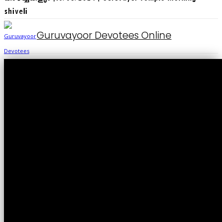
shiveli
Guruvayoor Devotees Online