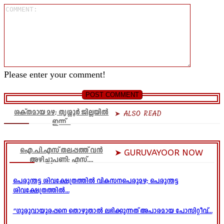
Comment
Please enter your comment!
ശക്തമായ മഴ; തൃശ്ശൂർ ജില്ലയിൽ
➤ ALSO READ
ഇന്ന്...
ഐ.പി.എസ് തലപ്പത്ത് വൻ
➤ GURUVAYOOR NOW
അഴിച്ചുപണി; എസ്....
പെരുന്തട്ട ശിവക്ഷേത്രത്തിൽ വികസനപെരുമഴ; പെരുന്തട്ട
ശിവക്ഷേത്രത്തിൽ...
“ഗുരുവായൂരപ്പനെ തൊഴുതാൽ ലഭിക്കുന്നത് അപാരമായ പോസിറ്റീവ്...