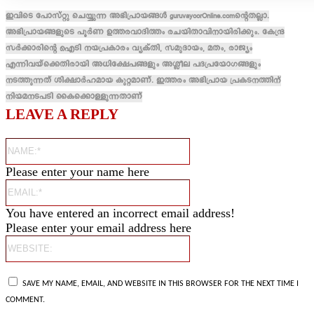
ഇവിടെ പോസ്റ്റു ചെയ്യുന്ന അഭിപ്രായങ്ങൾ guruvayoorOnline.comന്റെതല്ലാ.
അഭിപ്രായങ്ങളുടെ പൂർണ ഉത്തരവാദിത്തം രചയിതാവിനായിരിക്കും. കേന്ദ്ര
സർക്കാരിന്റെ ഐടി നയപ്രകാരം വ്യക്തി, സമുദായം, മതം, രാജ്യം
എന്നിവയ്ക്കെതിരായി അധിക്ഷേപങ്ങളും അശ്ലീല പദപ്രയോഗങ്ങളും
നടത്തുന്നത് ശിക്ഷാർഹമായ കുറ്റമാണ്. ഇത്തരം അഭിപ്രായ പ്രകടനത്തിന്
നിയമനടപടി കൈക്കൊള്ളുന്നതാണ്
LEAVE A REPLY
Name:*
Please enter your name here
Email:*
You have entered an incorrect email address!
Please enter your email address here
Website:
SAVE MY NAME, EMAIL, AND WEBSITE IN THIS BROWSER FOR THE NEXT TIME I
COMMENT.