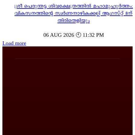
ശ്രീ പെരുന്തട്ട ശിവക്ഷേത്രത്തിൽ മഹാമുഹൂർത്തം;
വികസനത്തിന്റെ സ്വർണനാഴികക്കല്ല് ആഗസ്റ്റ് 8ന്
തിരിതെളിയും
06 AUG 2026 🕙 11:32 PM
Load more