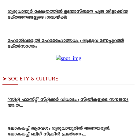
ഗുരുവായൂർ ക്ഷേത്രത്തിൽ ഉദയാസ്‌തമന പൂജ ശീട്ടാക്കിയ
ഭക്തജനങ്ങളുടെ ശ്രദ്ധയ്ക്ക്!
മഹാശിവരാത്രി മഹാമഹോത്സവം ; ആലുവ മണപ്പുറത്ത്
ഭക്തിസാഗരം
➤ SOCIETY & CULTURE
‘സിറ്റി ഫാസ്റ്റ്’ സ്റ്റിക്കർ വിവാദം ; സ്ത്രീകളുടെ സൗജന്യ
യാത്ര...
ലോകകപ്പ് ആവേശം ഗുരുവായൂരിൽ അണയരുത്;
ലോകകപ്പ് ബിഗ് സ്ക്രീൻ പ്രദർശനം...