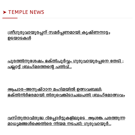
➤ TEMPLE NEWS
ശ്രീഗുരുവായൂരപ്പന് സമർപ്പണമായി കൃഷ്ണനാട്ടം
ഉടയാടകൾ
പൂരത്തിനുശേഷം ഭക്തിപൂർവ്വം ഗുരുവായൂരപ്പനെ തേടി ;
പല്ലാട്ട് ബ്രഹ്മദത്തന്റെ പതിവ്...
ആചാര-അനുഷ്ഠാന മഹിമയിൽ ഉത്സവബലി;
ഭക്തിനിർഭരമായി തിരുവെങ്കിടാചലപതി ബ്രഹ്മോത്സവം
വസ്തുതാവിരുദ്ധ റിപ്പോർട്ടുകളിലൂടെ ആശങ്ക പരത്തുന്ന
മാധ്യമങ്ങൾക്കെതിരെ നിയമ നടപടി: ഗുരുവായൂർ...