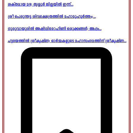
ശക്തമായ മഴ; തൃശ്ശൂർ ജില്ലയിൽ ഇന്ന്...
ശ്രീ പെരുന്തട്ട ശിവക്ഷേത്രത്തിൽ മഹാമുഹൂർത്തം;...
ഗുരുവായൂരിൽ അഷ്ടമിരോഹിണി ഒരുക്കങ്ങൾ; അപ്പം...
ഹൃദയത്തിൽ ശ്രീകൃഷ്ണ; ഓർമ്മകളുടെ മഹാസംഗമത്തിന് ശ്രീകൃഷ്ണ...