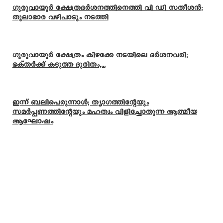
ഗുരുവായൂർ ക്ഷേത്രദർശനത്തിനെത്തി വി ഡി സതീശൻ;
തുലാഭാര വഴിപാടും നടത്തി
ഗുരുവായൂർ ക്ഷേത്രം കിഴക്കേ നടയിലെ ദർശനവരി;
ഭക്തർക്ക് കടുത്ത ദുരിതം,...
ഇന്ന് ബലിപെരുന്നാള്‍; ത്യാഗത്തിന്റേയും
സമര്‍പ്പണത്തിന്റേയും മഹത്വം വിളിച്ചോതുന്ന ആത്മീയ
ആഘോഷം