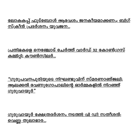
ലോകകപ്പ് ഫുട്ബോൾ ആവേശം ജനകീയമാക്കണം; ബിഗ്
സ്ക്രീൻ പ്രദർശനം യുവജന...
പ്രതിഭകളെ നെഞ്ചോട് ചേർത്ത് വാർഡ് 32 കോൺഗ്രസ്
കമ്മിറ്റി; കൗൺസിലർ...
“ഗുരുപവനപുരിയുടെ നിഘണ്ടുവിന് സ്മരണാഞ്ജലി;
ആലക്കൽ വേണുഗോപാലിന്റെ ഓർമ്മകളിൽ നിറഞ്ഞ്
ഗുരുവായൂർ”
ഗുരുവായൂർ ക്ഷേത്രദർശനം നടത്തി വി ഡി സതീശൻ;
വെണ്ണ തുലാഭാര...