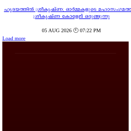
ഹൃദയത്തിൽ ശ്രീകൃഷ്ണ; ഓർമ്മകളുടെ മഹാസംഗമത്ത
ശ്രീകൃഷ്ണ കോളേജ് ഒരുങ്ങുന്നു
05 AUG 2026 🕙 07:22 PM
Load more