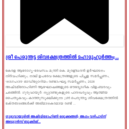
ശ്രീ പെരുന്തട്ട ശിവക്ഷേത്രത്തിൽ മഹാമുഹൂർത്തം;...
കേരള ആരോഗ്യ-ദേവസ്വം മന്ത്രി കെ. മുരളീധരൻ ഉദ്ഘാടനം
നിർവഹിക്കും; നാല് ഉപദേവ ക്ഷേത്രങ്ങളുടെ പിച്ചള സമർപ്പണം,
'നാഗഹാര' ഓഡിറ്റോറിയം രണ്ടാംഘട്ട സമർപ്പണം, 2026
അഷ്ടമിരോഹിണി ആഘോഷങ്ങളുടെ ഔദ്യോഗിക വിളംബരവും
ചടങ്ങിൽ. ഗുരുവായൂർ: നൂറ്റാണ്ടുകളുടെ പാരമ്പര്യവും ആത്മീയ
പൈതൃകവും കാത്തുസൂക്ഷിക്കുന്ന ശ്രീ പെരുന്തട്ട ശിവക്ഷേത്രത്തിൽ
ഭക്തജനങ്ങൾക്ക് അഭിമാനകരമായ രണ്ട് ...
ഗുരുവായൂരിൽ അഷ്ടമിരോഹിണി ഒരുക്കങ്ങൾ; അപ്പം വഴിപാടിന്
അഡ്വാൻസ് ബുക്കിങ്...