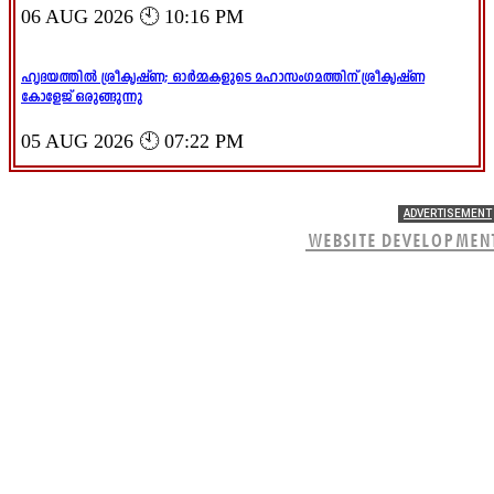
06 AUG 2026 🕙 10:16 PM
ഹൃദയത്തിൽ ശ്രീകൃഷ്ണ; ഓർമ്മകളുടെ മഹാസംഗമത്തിന് ശ്രീകൃഷ്ണ
കോളേജ് ഒരുങ്ങുന്നു
05 AUG 2026 🕙 07:22 PM
ADVERTISEMENT
WEBSITE DEVELOPMEN