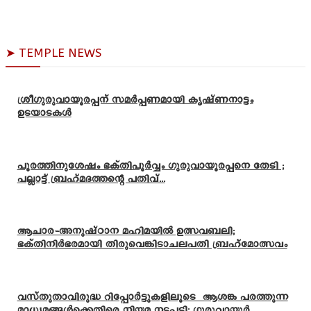
➤ TEMPLE NEWS
ശ്രീഗുരുവായൂരപ്പന് സമർപ്പണമായി കൃഷ്ണനാട്ടം
ഉടയാടകൾ
പൂരത്തിനുശേഷം ഭക്തിപൂർവ്വം ഗുരുവായൂരപ്പനെ തേടി ;
പല്ലാട്ട് ബ്രഹ്മദത്തന്റെ പതിവ്...
ആചാര-അനുഷ്ഠാന മഹിമയിൽ ഉത്സവബലി;
ഭക്തിനിർഭരമായി തിരുവെങ്കിടാചലപതി ബ്രഹ്മോത്സവം
വസ്തുതാവിരുദ്ധ റിപ്പോർട്ടുകളിലൂടെ ആശങ്ക പരത്തുന്ന
മാധ്യമങ്ങൾക്കെതിരെ നിയമ നടപടി: ഗുരുവായൂർ...