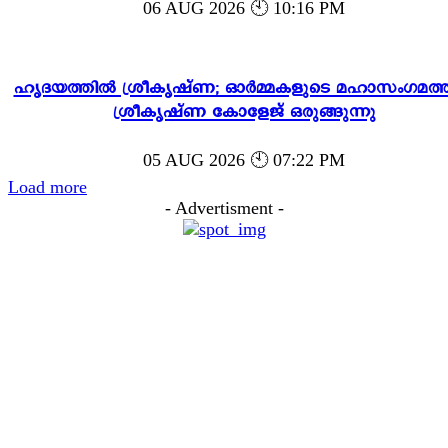
06 AUG 2026 🕙 10:16 PM
ഹൃദയത്തിൽ ശ്രീകൃഷ്ണ; ഓർമ്മകളുടെ മഹാസംഗമത്ത
ശ്രീകൃഷ്ണ കോളേജ് ഒരുങ്ങുന്നു
05 AUG 2026 🕙 07:22 PM
Load more
- Advertisment -