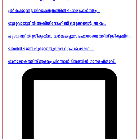
ശ്രീ പെരുന്തട്ട ശിവക്ഷേത്രത്തിൽ മഹാമുഹൂർത്തം;...
ഗുരുവായൂരിൽ അഷ്ടമിരോഹിണി ഒരുക്കങ്ങൾ; അപ്പം...
ഹൃദയത്തിൽ ശ്രീകൃഷ്ണ; ഓർമ്മകളുടെ മഹാസംഗമത്തിന് ശ്രീകൃഷ്ണ...
മഴയിൽ മുങ്ങി ഗുരുവായൂരിലെ വ്യാപാര മേഖല,...
ഗാനലോകത്തിന് ആദരം; പിറന്നാൾ ദിനത്തിൽ ഗാനരചിതാവ്...