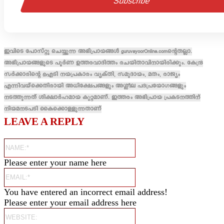
ഇവിടെ പോസ്റ്റു ചെയ്യുന്ന അഭിപ്രായങ്ങൾ guruvayoorOnline.comന്റെതല്ലാ.
അഭിപ്രായങ്ങളുടെ പൂർണ ഉത്തരവാദിത്തം രചയിതാവിനായിരിക്കും. കേന്ദ്ര
സർക്കാരിന്റെ ഐടി നയപ്രകാരം വ്യക്തി, സമുദായം, മതം, രാജ്യം
എന്നിവയ്ക്കെതിരായി അധിക്ഷേപങ്ങളും അശ്ലീല പദപ്രയോഗങ്ങളും
നടത്തുന്നത് ശിക്ഷാർഹമായ കുറ്റമാണ്. ഇത്തരം അഭിപ്രായ പ്രകടനത്തിന്
നിയമനടപടി കൈക്കൊള്ളുന്നതാണ്
LEAVE A REPLY
Name:*
Please enter your name here
Email:*
You have entered an incorrect email address!
Please enter your email address here
Website: