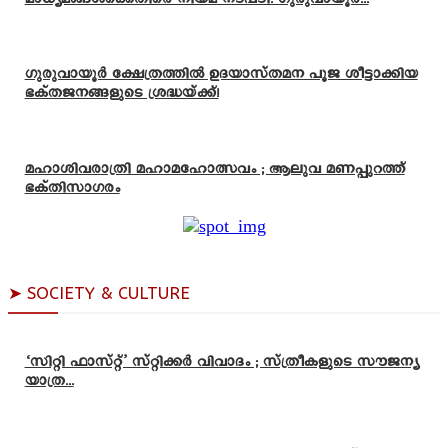
ഗുരുവായൂർ ക്ഷേത്രത്തിൽ ഉദയാസ്‌തമന പൂജ ശീട്ടാക്കിയ
ഭക്തജനങ്ങളുടെ ശ്രദ്ധയ്ക്ക്!
മഹാശിവരാത്രി മഹാമഹോത്സവം ; ആലുവ മണപ്പുറത്ത്
ഭക്തിസാഗരം
➤ SOCIETY & CULTURE
‘സിറ്റി ഫാസ്റ്റ്’ സ്റ്റിക്കർ വിവാദം ; സ്ത്രീകളുടെ സൗജന്യ
യാത്ര...