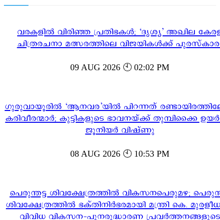
വരകളിൽ വിരിഞ്ഞ പ്രതിഭകൾ; ‘ദൃശ്യ’ അഖില കേര
ചിത്രരചനാ മത്സരത്തിലെ വിജയികൾക്ക് പുരസ്‌കാര
09 AUG 2026 🕙 02:02 PM
ഗുരുവായൂരിൽ ‘ആനവര’യിൽ പിറന്നത് രണ്ടായിരത്തി
കരിവീരന്മാർ; കുട്ടികളുടെ ഭാവനയ്ക്ക് തുമ്പിക്കൈ ഉയർ
ജൂനിയർ വിഷ്ണു
08 AUG 2026 🕙 10:53 PM
പെരുന്തട്ട ശിവക്ഷേത്രത്തിൽ വികസനപെരുമഴ; പെരുന്ത
ശിവക്ഷേത്രത്തിൽ ഭക്തിനിർഭരമായി മന്ത്രി കെ. മുരള
വിവിധ വികസന-പുനരുദ്ധാരണ പ്രവർത്തനങ്ങളുട