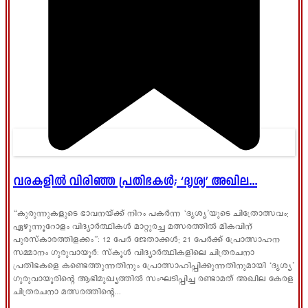
വരകളിൽ വിരിഞ്ഞ പ്രതിഭകൾ; ‘ദൃശ്യ’ അഖില...
“കുരുന്നുകളുടെ ഭാവനയ്ക്ക് നിറം പകർന്ന ‘ദൃശ്യ’യുടെ ചിത്രോത്സവം;
ഏഴുന്നൂറോളം വിദ്യാർത്ഥികൾ മാറ്റുരച്ച മത്സരത്തിൽ മികവിന്
പുരസ്‌കാരത്തിളക്കം”: 12 പേർ ജേതാക്കൾ; 21 പേർക്ക് പ്രോത്സാഹന
സമ്മാനം ഗുരുവായൂർ: സ്കൂൾ വിദ്യാർത്ഥികളിലെ ചിത്രരചനാ
പ്രതിഭകളെ കണ്ടെത്തുന്നതിനും പ്രോത്സാഹിപ്പിക്കുന്നതിനുമായി ‘ദൃശ്യ’
ഗുരുവായൂരിന്റെ ആഭിമുഖ്യത്തിൽ സംഘടിപ്പിച്ച രണ്ടാമത് അഖില കേരള
ചിത്രരചനാ മത്സരത്തിന്റെ...