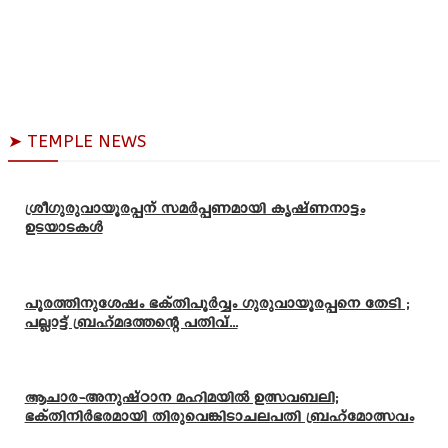
➤ TEMPLE NEWS
ശ്രീഗുരുവായൂരപ്പന് സമർപ്പണമായി കൃഷ്ണനാട്ടം
ഉടയാടകൾ
പൂരത്തിനുശേഷം ഭക്തിപൂർവ്വം ഗുരുവായൂരപ്പനെ തേടി ;
പല്ലാട്ട് ബ്രഹ്മദത്തന്റെ പതിവ്...
ആചാര-അനുഷ്ഠാന മഹിമയിൽ ഉത്സവബലി;
ഭക്തിനിർഭരമായി തിരുവെങ്കിടാചലപതി ബ്രഹ്മോത്സവം