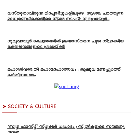
വസ്തുതാവിരുദ്ധ റിപ്പോർട്ടുകളിലൂടെ ആശങ്ക പരത്തുന്ന
മാധ്യമങ്ങൾക്കെതിരെ നിയമ നടപടി: ഗുരുവായൂർ...
ഗുരുവായൂർ ക്ഷേത്രത്തിൽ ഉദയാസ്‌തമന പൂജ ശീട്ടാക്കിയ
ഭക്തജനങ്ങളുടെ ശ്രദ്ധയ്ക്ക്!
മഹാശിവരാത്രി മഹാമഹോത്സവം ; ആലുവ മണപ്പുറത്ത്
ഭക്തിസാഗരം
➤ SOCIETY & CULTURE
‘സിറ്റി ഫാസ്റ്റ്’ സ്റ്റിക്കർ വിവാദം ; സ്ത്രീകളുടെ സൗജന്യ
യാത്ര...