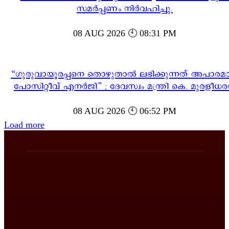
സമർപ്പണം നിർവഹിച്ചു.
08 AUG 2026 🕙 08:31 PM
“ഗുരുവായൂരപ്പനെ തൊഴുതാൽ ലഭിക്കുന്നത് അപാരമ
പോസിറ്റീവ് എനർജി” ; ദേവസ്വം മന്ത്രി കെ. മുരളീധ
08 AUG 2026 🕙 06:52 PM
Load more