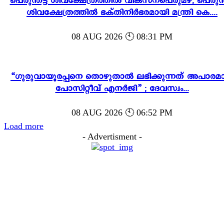
പെരുന്തട്ട ശിവക്ഷേത്രത്തിൽ വികസനപെരുമഴ; പെരുന്ത
ശിവക്ഷേത്രത്തിൽ ഭക്തിനിർഭരമായി മന്ത്രി കെ....
08 AUG 2026 🕙 08:31 PM
“ഗുരുവായൂരപ്പനെ തൊഴുതാൽ ലഭിക്കുന്നത് അപാരമ
പോസിറ്റീവ് എനർജി” ; ദേവസ്വം...
08 AUG 2026 🕙 06:52 PM
Load more
- Advertisment -