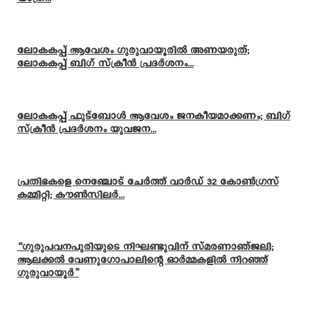
ലോകകപ്പ് ആവേശം ഗുരുവായൂരിൽ അണയരുത്;
ലോകകപ്പ് ബിഗ് സ്ക്രീൻ പ്രദർശനം...
ലോകകപ്പ് ഫുട്ബോൾ ആവേശം ജനകീയമാക്കണം; ബിഗ്
സ്ക്രീൻ പ്രദർശനം യുവജന...
പ്രതിഭകളെ നെഞ്ചോട് ചേർത്ത് വാർഡ് 32 കോൺഗ്രസ്
കമ്മിറ്റി; കൗൺസിലർ...
“ഗുരുപവനപുരിയുടെ നിഘണ്ടുവിന് സ്മരണാഞ്ജലി;
ആലക്കൽ വേണുഗോപാലിന്റെ ഓർമ്മകളിൽ നിറഞ്ഞ്
ഗുരുവായൂർ”