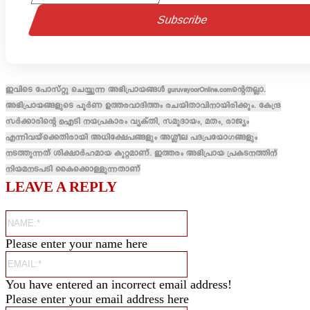
ഇവിടെ പോസ്റ്റു ചെയ്യുന്ന അഭിപ്രായങ്ങൾ guruvayoorOnline.comന്റെതല്ലാ.
അഭിപ്രായങ്ങളുടെ പൂർണ ഉത്തരവാദിത്തം രചയിതാവിനായിരിക്കും. കേന്ദ്ര
സർക്കാരിന്റെ ഐടി നയപ്രകാരം വ്യക്തി, സമുദായം, മതം, രാജ്യം
എന്നിവയ്ക്കെതിരായി അധിക്ഷേപങ്ങളും അശ്ലീല പദപ്രയോഗങ്ങളും
നടത്തുന്നത് ശിക്ഷാർഹമായ കുറ്റമാണ്. ഇത്തരം അഭിപ്രായ പ്രകടനത്തിന്
നിയമനടപടി കൈക്കൊള്ളുന്നതാണ്
LEAVE A REPLY
Name:*
Please enter your name here
Email:*
You have entered an incorrect email address!
Please enter your email address here