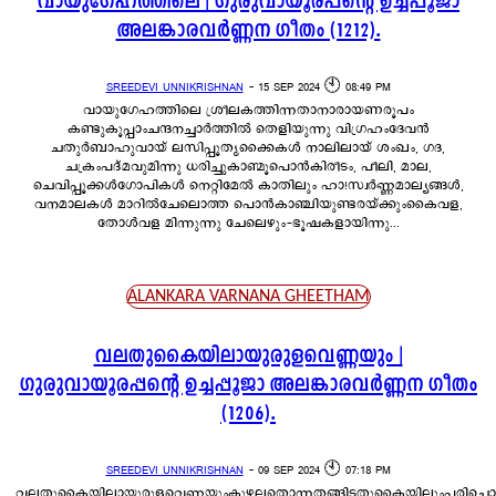
വായുഗേഹത്തിലെ | ഗുരുവായൂരപ്പന്റെ ഉച്ചപ്പൂജാ
അലങ്കാരവർണ്ണന ഗീതം (1212).
SREEDEVI UNNIKRISHNAN
-
15 SEP 2024 🕙 08:49 PM
വായുഗേഹത്തിലെ ശ്രീലകത്തിന്നതാനാരായണരൂപം
കണ്ടുകൂപ്പാംചന്ദനച്ചാർത്തിൽ തെളിയുന്നു വിഗ്രഹംദേവൻ
ചതുർബാഹുവായ് ലസിപ്പൂതൃക്കൈകൾ നാലിലായ് ശംഖം, ഗദ,
ചക്രംപദ്മവുമിന്നു ധരിച്ചുകാണ്മൂപൊൻകിരീടം, പീലി, മാല,
ചെവിപ്പൂക്കൾഗോപികൾ നെറ്റിമേൽ കാതിലും ഹാ!സ്വർണ്ണമാല്യങ്ങൾ,
വനമാലകൾ മാറിൽചേലൊത്ത പൊൻകാഞ്ചിയുണ്ടരയ്ക്കുംകൈവള,
തോൾവള മിന്നുന്നു ചേലെഴും-ഭൂഷകളായിന്നു...
ALANKARA VARNANA GHEETHAM
വലതുകൈയിലായുരുളവെണ്ണയും |
ഗുരുവായൂരപ്പന്റെ ഉച്ചപ്പൂജാ അലങ്കാരവർണ്ണന ഗീതം
(1206).
SREEDEVI UNNIKRISHNAN
-
09 SEP 2024 🕙 07:18 PM
വലതുകൈയിലായുരുളവെണ്ണയുംകുഴലതൊന്നതങ്ങിടതുകൈയിലുംപരിചൊടേന്തി