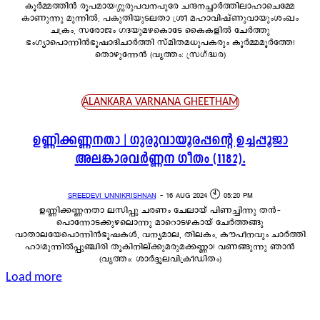
കൂർമ്മത്തിൻ രൂപമായഗ്ഗുരുപവനപുരേ ചന്ദനച്ചാർത്തിലാഹാചെമ്മേ
കാണുന്നു മുന്നിൽ, പകുതിയുടലതാ ശ്രീ മഹാവിഷ്ണുവായുംശംഖം
ചക്രം, സരോജം ഗദയുമഴകൊടേ കൈകളിൽ ചേർത്തു
ഭംഗ്യാപൊന്നിൻഭൂഷാദിചാർത്തി സ്മിതമധുപകരും കൂർമ്മമൂർത്തേ!
തൊഴുന്നേൻ (വൃത്തം: സ്രഗ്ദ്ധര)
ALANKARA VARNANA GHEETHAM
ഉണ്ണിക്കണ്ണനതാ | ഗുരുവായൂരപ്പന്റെ ഉച്ചപ്പൂജാ
അലങ്കാരവർണ്ണന ഗീതം (1182).
SREEDEVI UNNIKRISHNAN
-
16 AUG 2024 🕙 05:20 PM
ഉണ്ണിക്കണ്ണനതാ ലസിപ്പു ചരണം ചേലായ് പിണച്ചിന്നു തൻ-
പൊന്നോടക്കുഴലൊന്നു മാറൊടഴകായ് ചേർത്തങ്ങു
വാതാലയേപൊന്നിൻഭൂഷകൾ, വന്യമാല, തിലകം, കൗപീനവും ചാർത്തി
ഹാ!മുന്നിൽപ്പുഞ്ചിരി തൂകിനില്ക്കുമരുമക്കണ്ണാ! വണങ്ങുന്നു ഞാൻ
(വൃത്തം: ശാർദ്ദൂലവിക്രീഡിതം)
Load more