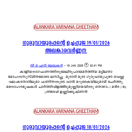
ആലാപനം
വരികൾ
ALANKARA VARNANA GHEETHAM
ഗുരുവായൂരപ്പന്റെ ഉച്ചപ്പൂജ 19/01/2026
അലങ്കാരവർണ്ണന
ജി ഒ എൽ ലേഖകൻ
-
19 JAN 2026 🕙 02:41 PM
കാളിയനാഗഫണത്തിനുമേലിരുപാദമമർത്തിയ മട്ടിലതാ
മോഹനസുസ്മിതമോടെ ലസിപ്പു മുരാരി മുദാ ഗുരുവായുപുരേ വെണ്ണ
വലംകരതാരിലുമാ ഫണിതന്നുടെ വാൽ മറുകൈയിലുമായ് ചേർത്തു,
മനോഹരഭൂഷകൾ ചാർത്തിവിളങ്ങിടുമുണ്ണിയെയിന്നു തൊഴാം ( മദിര ) By
ശ്രീദേവി ഉണ്ണിക്കൃഷ്ണൻ
ALANKARA VARNANA GHEETHAM
ഗുരുവായൂരപ്പന്റെ ഉച്ചപ്പൂജ 18/01/2026