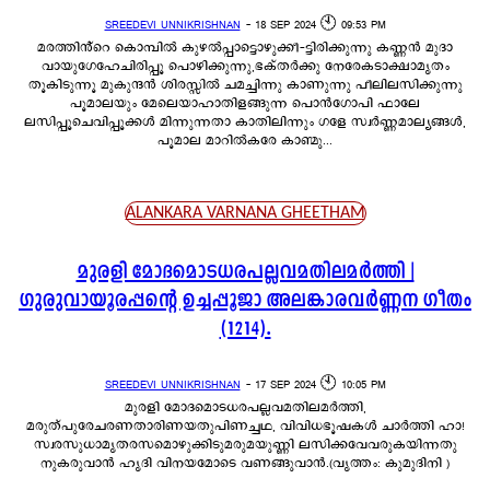
SREEDEVI UNNIKRISHNAN
-
18 SEP 2024 🕙 09:53 PM
മരത്തിൻ്റെ കൊമ്പിൽ കുഴൽപ്പാട്ടൊഴുക്കീ-ട്ടിരിക്കുന്നു കണ്ണൻ മുദാ
വായുഗേഹേചിരിപ്പൂ പൊഴിക്കുന്നു,ഭക്തർക്കു നേരേകടാക്ഷാമൃതം
തൂകിടുന്നൂ മുകുന്ദൻ ശിരസ്സിൽ ചമച്ചിന്നു കാണുന്നു പീലിലസിക്കുന്നു
പൂമാലയും മേലെയാഹാതിളങ്ങുന്ന പൊൻഗോപി ഫാലേ
ലസിപ്പൂചെവിപ്പൂക്കൾ മിന്നുന്നതാ കാതിലിന്നും ഗളേ സ്വർണ്ണമാല്യങ്ങൾ,
പൂമാല മാറിൽകരേ കാണ്മു...
ALANKARA VARNANA GHEETHAM
മുരളി മോദമൊടധരപല്ലവമതിലമർത്തി |
ഗുരുവായൂരപ്പന്റെ ഉച്ചപ്പൂജാ അലങ്കാരവർണ്ണന ഗീതം
(1214).
SREEDEVI UNNIKRISHNAN
-
17 SEP 2024 🕙 10:05 PM
മുരളി മോദമൊടധരപല്ലവമതിലമർത്തി,
മരുത്പുരേചരണതാരിണയതുപിണച്ചഥ, വിവിധഭൂഷകൾ ചാർത്തി ഹാ!
സ്വരസുധാമൃതരസമൊഴുക്കിടുമരുമയുണ്ണി ലസിക്കവേവരുകയിന്നതു
നുകരുവാൻ ഹൃദി വിനയമോടെ വണങ്ങുവാൻ.(വൃത്തം: കുമുദിനി )