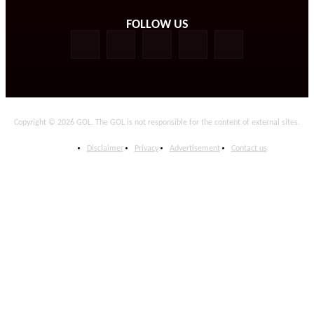
FOLLOW US
Copyright © 2026 GOL. The GOL is not responsible for the content of external sites.
Disclaimer
Privacy
Advertisement
Contact us