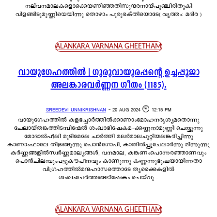
നല്‌വനമാലകളൊക്കെയണിഞ്ഞതിസുന്ദരനായ്പുഞ്ചിരിതൂകി
വിളങ്ങിടുമുണ്ണിയെയിന്നു തൊഴാം പുരുഭക്തിയൊടേ( വൃത്തം: മദിര )
ALANKARA VARNANA GHEETHAM
വായുഗേഹത്തിൽ | ഗുരുവായൂരപ്പന്റെ ഉച്ചപ്പൂജാ
അലങ്കാരവർണ്ണന ഗീതം (1185).
SREEDEVI UNNIKRISHNAN
-
20 AUG 2024 🕙 12:15 PM
വായുഗേഹത്തിൽ കളഭച്ചാർത്തിൽക്കാണാംമോഹനദൃശ്യമതൊന്നു
ചേലായ്തങ്കത്തിടമ്പിന്മേൽ ശംഖാഭിഷേകമ-ക്കണ്ണനാമുണ്ണി ചെയ്യുന്നു
മോദാൽപീലി മുടിമേലേ ചാർത്തി മലർമാലചുറ്റിയലങ്കരിച്ചിന്നു
കാണാംഫാലേ തിളങ്ങുന്നു പൊൻഗോപി, കാതിൽപ്പൂചേലാർന്നു മിന്നുന്നു
കർണ്ണങ്ങളിൽസ്വർണ്ണമാല്യങ്ങൾ, വനമാല, കങ്കണംപൊന്നരഞ്ഞാണവും
പൊൻചിലമ്പുംപട്ടുകൗപീനവും കാണുന്നു കണ്ണന്നുഭൂഷയായിന്നതാ
വിഗ്രഹത്തിൽമന്ദഹാസത്തൊടേ തൃക്കൈകളിൽ
ശംഖംചേർത്തങ്ങഭിഷേകം ചെയ്‌വു...
ALANKARA VARNANA GHEETHAM