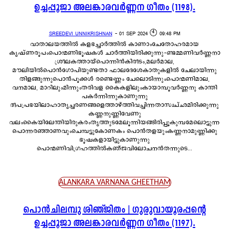
ഉച്ചപ്പൂജാ അലങ്കാരവർണ്ണന ഗീതം (1198).
SREEDEVI UNNIKRISHNAN
-
01 SEP 2024 🕙 09:48 PM
വാതാലയത്തിൽ കളഭച്ചാർത്തിൽ കാണാംചേതോഹരമായ
കൃഷ്ണരൂപംപൊന്മണിഭൂഷകൾ ചാർത്തിയിരിക്കുന്നു-ണ്ടമ്മണിവർണ്ണനാ
ശ്രീലകത്തായ്പൊന്നിൻകിരീടം,മലർമാല,
മൗലിയിൽപൊൻഗോപിയുണ്ടതാ ഫാലദേശേകാതുകളിൽ ചേലായിന്നു
തിളങ്ങുന്നുപൊൻപൂക്കൾ രണ്ടെണ്ണം ചേലൊടിന്നുംപൊന്മണിമാല,
വനമാല, മാറിലുംമിന്നുംതരിവള കൈകളിലുംകായാമ്പൂവർണ്ണനു കാന്തി
പകർന്നിന്നുകാണുന്നു
ദീപപ്രഭയിലാഹാതൃച്ചരണങ്ങളെത്താഴ്‌ത്തിവച്ചിന്നതാസ്വച്ഛമിരിക്കുന്നു
കണ്ണനുണ്ണിവേണു
വലംകൈയിലേന്തിയിരുകരംതൃത്തുടമേലൂന്നിയങ്ങിരിപ്പൂകുമ്പമേലൊട്ടുന്ന
പൊന്നരഞ്ഞാണവുംചെമ്പട്ടുകോണകം പൊൻതളയുംകണ്ണനാമുണ്ണിക്കു
ഭൂഷകളായിട്ടുകാണുന്നു
പൊന്മണിവിഗ്രഹത്തിൽകഞ്ജവിലോചനൻതന്നുടെ...
ALANKARA VARNANA GHEETHAM
പൊൻചിലമ്പു ശിഞ്ജിതം | ഗുരുവായൂരപ്പന്റെ
ഉച്ചപ്പൂജാ അലങ്കാരവർണ്ണന ഗീതം (1197).