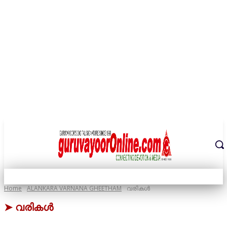
THE DIGITAL SIGNATURE OF THE TEMPLE CITY
Home
ALANKARA VARNANA GHEETHAM
വരികൾ
➤
വരികൾ