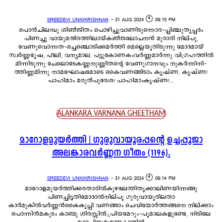
SREEDEVI UNNIKRISHNAN
-
31 AUG 2024 🕙 09:15 PM
പൊൻചിലമ്പു ശിഞ്ജിതം പൊഴിച്ചുവാണിടുന്നൊര-പ്പിഞ്ചുതൃപ്പദം
പിണച്ചു വായുമന്ദിരത്തിലായ്കഞ്ജലോചനൻ മുരാരി നില്പു,
വേണുവൊന്നത-ച്ചെഞ്ചൊടിക്കമർത്തി മെല്ലെയൂതിടുന്നു മോദമായ്
സ്വർണ്ണഭൂഷ, പീലി, വന്യമാല, പട്ടുകോണകംവർണ്ണമാർന്നു വിഗ്രഹത്തിൽ
മിന്നിടുന്നു ചേലൊടേകണ്ണനുണ്ണിതന്റെ വേണുഗാനവും നുകർന്നിനി-
ത്തിണ്ണമിന്നു നാമഘോഷമോടെ കൈവണങ്ങിടാം കൃഷ്ണ, കൃഷ്ണ!
പാഹിമാം മരുത്പുരേശ! പാഹിമാംകൃഷ്ണ!...
ALANKARA VARNANA GHEETHAM
മാറോളമുയർത്തി | ഗുരുവായൂരപ്പന്റെ ഉച്ചപ്പൂജാ
അലങ്കാരവർണ്ണന ഗീതം (1196).
SREEDEVI UNNIKRISHNAN
-
31 AUG 2024 🕙 09:14 PM
മാറോളമുയർത്തിക്കരതാരിൽകുഴലേന്തിതൃക്കാലിണയിന്നങ്ങു
പിണച്ചിട്ടതിമോദാൽനില്പൂ ഗുരുവായൂരിലതാ
കാർമുകിൽവർണ്ണൻകൈകൂപ്പി വണങ്ങാം ചെവിയോർത്തങ്ങനെ നില്ക്കാം
പൊന്നിൻമകുടം കാണ്മു ശിരസ്സിൽ,പ്രിയമേറും-പൂമാലകളുണ്ടേ, നിടിലേ