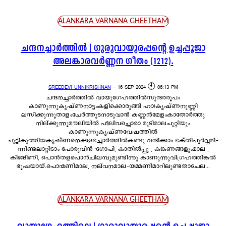
ALANKARA VARNANA GHEETHAM
ചന്ദനച്ചാർത്തിൽ | ഗുരുവായൂരപ്പന്റെ ഉച്ചപ്പൂജാ
അലങ്കാരവർണ്ണന ഗീതം (1212).
SREEDEVI UNNIKRISHNAN
-
16 SEP 2024 🕙 06:13 PM
ചന്ദനച്ചാർത്തിൽ വായുഗേഹത്തിൽസുന്ദരരൂപം
കാണുന്നുകൃഷ്ണനാട്ടംകളിക്കൊരുങ്ങി ഹാ!കൃഷ്ണനുണ്ണി
ലസിക്കുന്നൂതാളംചേർത്തുടനാടുവാൻ കണ്ണൻമേളംകാതോർത്തു
നില്ക്കുന്നൂമൗലിയിൽ പീലിവച്ചൊരാ മുടിമാലചുറ്റിയും
കാണുന്നുകൃഷ്ണവേഷത്തിൽ
ചുട്ടികുത്തിയകൃഷ്ണനെക്കളഭച്ചാർത്തിൽകണ്ടു വന്ദിക്കാം ഭക്തിപൂർവ്വമി-
ന്നിണ്ടലാറ്റിടാം പോരുവിൻ 'ഗോപി, കാതിൽപ്പൂ , കങ്കണങ്ങളുംമാല ,
കിങ്ങിണി, പൊൻതളപൊൻചിലമ്പുമുണ്ടിന്നു കാണുന്നുവിഗ്രഹത്തിങ്കൽ
ഭൂഷയായ്.പൊന്മണിമാല, നല്‌വനമാല-യമ്മണിമാറിലുണ്ടതാചേല...
ALANKARA VARNANA GHEETHAM