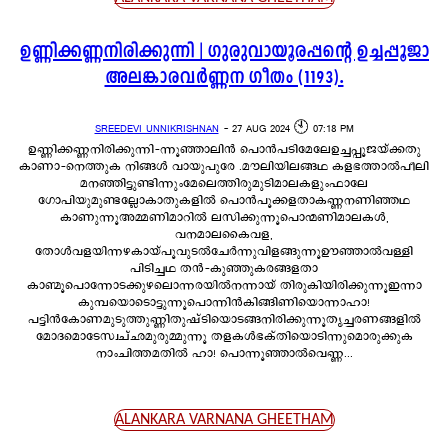
ഉണ്ണിക്കണ്ണനിരിക്കുന്നി | ഗുരുവായൂരപ്പന്റെ ഉച്ചപ്പൂജാ
അലങ്കാരവർണ്ണന ഗീതം (1193).
SREEDEVI UNNIKRISHNAN
-
27 AUG 2024 🕙 07:18 PM
ഉണ്ണിക്കണ്ണനിരിക്കുന്നി-ന്നൂഞ്ഞാലിൻ പൊൻപടിമേലേഉച്ചപ്പൂജയ്ക്കതു
കാണാ-നെത്തുക നിങ്ങൾ വായുപുരേ .മൗലിയിലങ്ങഥ കളഭത്താൽപീലി
മനഞ്ഞിട്ടുണ്ടിന്നുംമേലെത്തിരുമുടിമാലകളുംഫാലേ
ഗോപിയുമുണ്ടല്ലോകാതുകളിൽ പൊൻപൂക്കളതാകണ്ണനണിഞ്ഞഥ
കാണുന്നൂഅമ്മണിമാറിൽ ലസിക്കുന്നൂപൊന്മണിമാലകൾ,
വനമാലകൈവള,
തോൾവളയിന്നഴകായ്പൂവുടൽചേർന്നുവിളങ്ങുന്നൂഊഞ്ഞാൽവള്ളി
പിടിച്ചഥ തൻ-കുഞ്ഞുകരങ്ങളതാ
കാണ്മൂപൊന്നോടക്കുഴലൊന്നരയിൽനന്നായ് തിരുകിയിരിക്കുന്നൂഇന്നാ
കുമ്പയൊടൊട്ടുന്നൂപൊന്നിൻകിങ്ങിണിയൊന്നാഹാ!
പട്ടിൻകോണമുടുത്തുണ്ണിതുഷ്ടിയൊടങ്ങനിരിക്കുന്നൂതൃച്ചരണങ്ങളിൽ
മോദമൊടേസ്വച്ഛമുരുമ്മുന്നൂ തളകൾഭക്തിയൊടിന്നുമൊരുക്കുക
നാംചിത്തമതിൽ ഹാ! പൊന്നൂഞ്ഞാൽവെണ്ണ...
ALANKARA VARNANA GHEETHAM