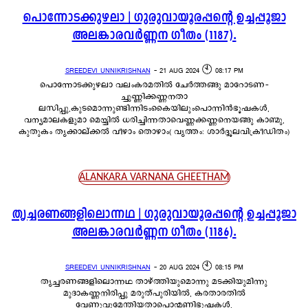
പൊന്നോടക്കുഴലാ | ഗുരുവായൂരപ്പന്റെ ഉച്ചപ്പൂജാ
അലങ്കാരവർണ്ണന ഗീതം (1187).
SREEDEVI UNNIKRISHNAN
-
21 AUG 2024 🕙 08:17 PM
പൊന്നോടക്കുഴലാ വലംകരമതിൽ ചേർത്തങ്ങു മാറോടണ-
ച്ചുണ്ണിക്കണ്ണനതാ
ലസിപ്പു,കുടമൊന്നുണ്ടിന്നിടംകൈയിലുംപൊന്നിൻഭൂഷകൾ,
വന്യമാലകളുമാ മെയ്യിൽ ധരിച്ചിന്നതാവെണ്ണക്കണ്ണനെയങ്ങു കാണ്മു,
കുതുകം തൃക്കാല്ക്കൽ വീഴാം തൊഴാം( വൃത്തം: ശാർദ്ദൂലവിക്രീഡിതം)
ALANKARA VARNANA GHEETHAM
തൃച്ചരണങ്ങളിലൊന്നഥ | ഗുരുവായൂരപ്പന്റെ ഉച്ചപ്പൂജാ
അലങ്കാരവർണ്ണന ഗീതം (1186).
SREEDEVI UNNIKRISHNAN
-
20 AUG 2024 🕙 08:15 PM
തൃച്ചരണങ്ങളിലൊന്നഥ താഴ്ത്തിയുമൊന്നു മടക്കിയുമിന്നു
മുദാകണ്ണനിരിപ്പു മരുത്പുരിയിൽ, കരതാരതിൽ
വേണുവുമേന്തിയതാപൊന്മണിഭൂഷകൾ,