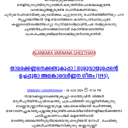
ഗോപിയുമുണ്ടേകാതിൽ
തെളിയുന്നുണ്ടിരുസൂനങ്ങൾ,കഴുത്തിൽപൊന്മാലകളുണ്ടേ,
വനമാല്യങ്ങളുമുണ്ടേ പൊൻകങ്കണജാലം,
പുതുകൗപീനമരയ്ക്കുംകുമ്പയ്ക്കഥ ചുറ്റുന്നൊരു പൊൻകിങ്ങിണിയും ഹാ!
തൃപ്പാദമതിങ്കൽ തള,യെന്നിങ്ങനെ കാണാംശ്രീവായുപുരേ
കണ്ണനെയിന്നങ്ങതിഭംഗ്യാ സുസ്മേരനിലാവിൻപ്രഭ തഞ്ചുന്നൊരു
ചുണ്ടിൽചേർന്നങ്ങമരാനായ് കൊതിയോടെത്തിയ
വംശംചെഞ്ചുണ്ടിലമർന്നെങ്കിലുയർന്നീടുമതിൽ...
ALANKARA VARNANA GHEETHAM
താമരക്കണ്ണനെക്കണ്ടുകൂപ്പാ | ഗുരുവായൂരപ്പന്റെ
ഉച്ചപ്പൂജാ അലങ്കാരവർണ്ണന ഗീതം (1195).
SREEDEVI UNNIKRISHNAN
-
29 AUG 2024 🕙 07:24 PM
താമരക്കണ്ണനെക്കണ്ടുകൂപ്പാ-നെത്തുവിൻ നിങ്ങൾ
മരുത്പുരിയിൽപുവിന്നകത്തു ചമ്രംപടിഞ്ഞി-ന്നുണ്ണിയിരിക്കുന്നു
വെണ്ണയുണ്ണാൻവെണ്ണയുരുള വലംകൈയിലായ്-ചേർത്തങ്ങു
മാറോടണച്ചുകാണ്മൂപുല്ലാങ്കുഴലുണ്ടിടംകൈയിലായ്തോളിലേയ്ക്കങ്ങതാ
ചായ്ച്ചുകാണാംപീലി കളഭത്തിനാൽ
മനഞ്ഞുംമേലെത്തിരുമുടിമാലയോടുംനെറ്റിമേൽ ഗോപി , ചെവിക്കു
പൂക്കൾചാർത്തിലസിക്കുന്നു കണ്ണനുണ്ണി