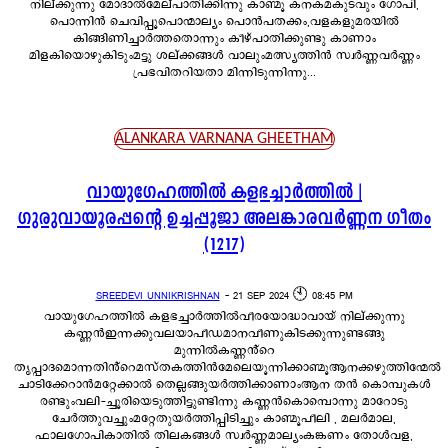
നില്ക്കുന്നു മോദാൽമേല്പാതിക്കിന്നു കാണ്മൂ കനകമകുടവും ഗോപി,
പൊന്നിൻ ചെവിപ്പൂപൊന്മാല്യം പൊൻപതക്കം,വളകളുമരയിൽ
കിങ്ങിണിച്ചാർത്തതൊന്നും കീഴ്പാതിക്കുണ്ടു കാണാം
മിളകിയൊഴുകിടുംമട്ടു ശല്ക്കങ്ങൾ വാലുംമത്സ്യത്തിൻ സ്വർണ്ണവർണ്ണം
പ്രഭവിതറിയതാ മിന്നിടുന്നിന്നു...
ALANKARA VARNANA GHEETHAM
വായുഗേഹത്തിൽ കളഭച്ചാർത്തിൽ |
ഗുരുവായൂരപ്പന്റെ ഉച്ചപ്പൂജാ അലങ്കാരവർണ്ണന ഗീതം
(1217)
SREEDEVI UNNIKRISHNAN
-
21 SEP 2024 🕙 08:45 PM
വായുഗേഹത്തിൽ കളഭച്ചാർത്തിൽവീരയോദ്ധാവായ് നില്ക്കുന്നു
കണ്ണൻഇന്നക്കുവലയാപീഡമാനവീണുകിടക്കുന്നുണ്ടങ്ങു
മുന്നിൽകണ്ണൻ്റെ
തൃപ്പാദമൊന്നതിൻ്റെമസ്തകത്തിൻമേലെയൂന്നിക്കാണ്മൂആനക്കഴുത്തിന്മേൽ
ചാടിക്കേറാൻമറ്റേക്കാൽ തെല്ലങ്ങുയർത്തിക്കാണാംആന തൻ കൊമ്പുകൾ
രണ്ടുംവലി-ച്ചൂരിയെടുത്തിട്ടുണ്ടിന്നു കണ്ണൻകൊമ്പൊന്നു മാറോടു
ചേർത്തുവച്ചുംമറ്റേതുയർത്തിപ്പിടിച്ചും കാണ്മൂപീലി , മലർമാല,
ഫാലഗോപികാതിൽ തിലകങ്ങൾ സ്വർണ്ണമാല്യംകങ്കണം തോൾവള,