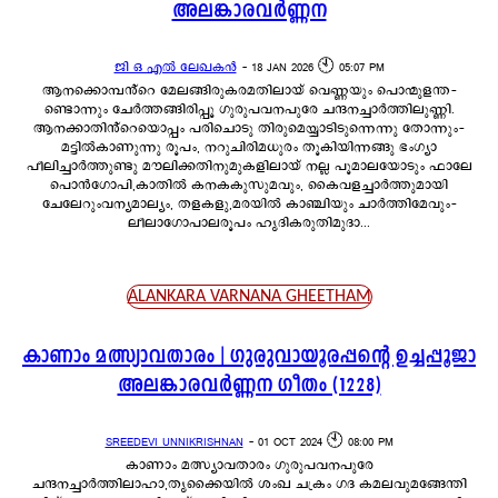
അലങ്കാരവർണ്ണന
ജി ഒ എൽ ലേഖകൻ
-
18 JAN 2026 🕙 05:07 PM
ആനക്കൊമ്പൻ്റെ മേലങ്ങിരുകരമതിലായ് വെണ്ണയും പൊന്മുളന്ത-
ണ്ടൊന്നും ചേർത്തങ്ങിരിപ്പൂ ഗുരുപവനപുരേ ചന്ദനച്ചാർത്തിലുണ്ണി.
ആനക്കാതിൻ്റെയൊപ്പം പരിചൊടു തിരുമെയ്യാടിടുന്നെന്നു തോന്നും-
മട്ടിൽകാണുന്നു രൂപം, നറുചിരിമധുരം തൂകിയിന്നങ്ങു ഭംഗ്യാ
പീലിച്ചാർത്തുണ്ടു മൗലിക്കതിനുമുകളിലായ് നല്ല പൂമാലയോടും ഫാലേ
പൊൻഗോപി,കാതിൽ കനകകുസുമവും, കൈവളച്ചാർത്തുമായി
ചേലേറുംവന്യമാല്യം, തളകളു,മരയിൽ കാഞ്ചിയും ചാർത്തിമേവും-
ലീലാഗോപാലരൂപം ഹൃദികരുതിമുദാ...
ALANKARA VARNANA GHEETHAM
കാണാം മത്സ്യാവതാരം | ഗുരുവായൂരപ്പന്റെ ഉച്ചപ്പൂജാ
അലങ്കാരവർണ്ണന ഗീതം (1228)
SREEDEVI UNNIKRISHNAN
-
01 OCT 2024 🕙 08:00 PM
കാണാം മത്സ്യാവതാരം ഗുരുപവനപുരേ
ചന്ദനച്ചാർത്തിലാഹാ,തൃക്കൈയിൽ ശംഖ ചക്രം ഗദ കമലവുമങ്ങേന്തി