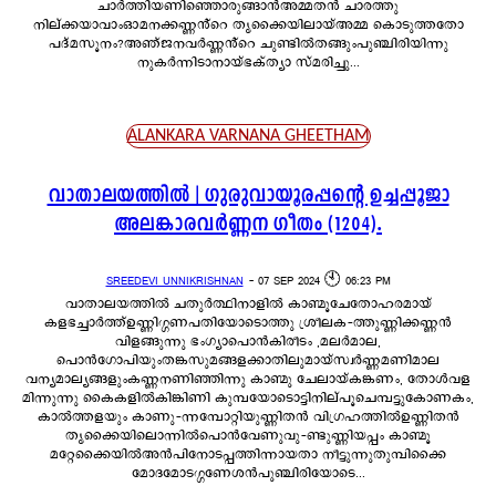
ചാർത്തിയണിഞ്ഞൊരുങ്ങാൻഅമ്മതൻ ചാരത്തു
നില്ക്കയാവാംഓമനക്കണ്ണൻ്റെ തൃക്കൈയിലായ്അമ്മ കൊടുത്തതോ
പദ്മസൂനം?അഞ്ജനവർണ്ണൻ്റെ ചുണ്ടിൽതങ്ങുംപുഞ്ചിരിയിന്നു
നുകർന്നിടാനായ്ഭക്ത്യാ സ്മരിച്ചു...
ALANKARA VARNANA GHEETHAM
വാതാലയത്തിൽ | ഗുരുവായൂരപ്പന്റെ ഉച്ചപ്പൂജാ
അലങ്കാരവർണ്ണന ഗീതം (1204).
SREEDEVI UNNIKRISHNAN
-
07 SEP 2024 🕙 06:23 PM
വാതാലയത്തിൽ ചതുർത്ഥിനാളിൽ കാണ്മൂചേതോഹരമായ്
കളഭച്ചാർത്ത്ഉണ്ണിഗ്ഗണപതിയോടൊത്തു ശ്രീലക-ത്തുണ്ണിക്കണ്ണൻ
വിളങ്ങുന്നു ഭംഗ്യാപൊൻകിരീടം ,മലർമാല,
പൊൻഗോപിയുംതങ്കസുമങ്ങളക്കാതിലുമായ്സ്വർണ്ണമണിമാല
വന്യമാല്യങ്ങളുംകണ്ണനണിഞ്ഞിന്നു കാണ്മു ചേലായ്കങ്കണം, തോൾവള
മിന്നുന്നു കൈകളിൽകിങ്കിണി കുമ്പയോടൊട്ടിനില്പൂചെമ്പട്ടുകോണകം,
കാൽത്തളയും കാണു-ന്നമ്പോറ്റിയുണ്ണിതൻ വിഗ്രഹത്തിൽഉണ്ണിതൻ
തൃക്കൈയിലൊന്നിൽപൊൻവേണുവു-ണ്ടുണ്ണിയപ്പം കാണ്മൂ
മറ്റേക്കൈയിൽഅൻപിനോടപ്പത്തിന്നായതാ നീട്ടുന്നുതുമ്പിക്കൈ
മോദമോടഗ്ഗണേശൻപുഞ്ചിരിയോടെ...