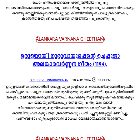
.പൊന്നിൻവളയമൊന്നക്കഴുത്തിൽമിന്നുന്നു,
താഴെത്തിലകമൊന്നുംകൈവള, തോൾവള, വന്യമാല്യംപൊന്മണിമാലയും
കാണ്മു മെയ്യിൽകുമ്പമേൽപറ്റുന്ന കിങ്ങിണിയുംചെമ്പട്ടുകോണകം,
കാൽത്തളയുംദീപപ്രഭയിൽ തിളങ്ങിയിന്നുംകാണുന്നു...
ALANKARA VARNANA GHEETHAM
ഉരുളയായ് | ഗുരുവായൂരപ്പന്റെ ഉച്ചപ്പൂജാ
അലങ്കാരവർണ്ണന ഗീതം (1194).
SREEDEVI UNNIKRISHNAN
-
28 AUG 2024 🕙 07:21 PM
ഉരുളയായ് കരതാരതിൽ വെണ്ണയുംമുരളിയാ മറുകൈയിലുമേന്തിയുംചിരി
പൊഴിച്ചഥ കോമളബാലനായ്മരുവിടുന്നു മുരാരി മരുത്പുരേ മുടിയിലായ്
മകുടം, മലർമാലകൾനിടിലഗോപി, ചെവിക്കു സുമങ്ങളുംകനകമാലകളും
വനമാലയുംതിലകവും തെളിയുന്നിതു മാറിലായ്
വിഭവമേറെയതുണ്ടുനിറഞ്ഞൊരാവയറൊടൊട്ടിയമർന്നൊരു
കാഞ്ചിയുംവളകളും തള ,കോണകവും ധരി -ച്ചരുമയുണ്ണി ലസിപ്പു,
വണങ്ങിടാം ഗുരുപുരേശ്വര! മാധവ! മോദമായ്ചരണതാരിണ...
ALANKARA VARNANA GHEETHAM