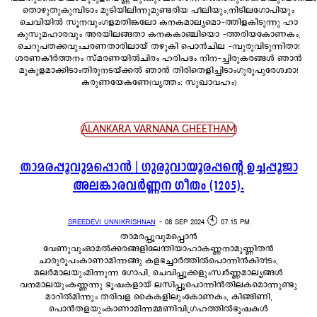
തൊഴുതുകുമ്പിടാം മുടിയിലിന്നുമുണ്ടരിയ പീലിയും,നിടിലഗോപിയും
ചെവിയിൽ സൂനവുംഗളമതിങ്കലോ കനകമാല്യമൊ-ത്തിളകിടുന്നു ഹാ
കുസുമഹാരവും അരയിലങ്ങതാ കനകകാഞ്ചിയൊ -ത്തരിയകോണകം,
ചെറുപതക്കവുംചരണതാരിലായ് തഴുകി പൊൻചില -മ്പുരുവിടുന്നിതാ!
ശരണകീർത്തനം സ്മരണയിൽചിരം ഹരിപദം നിന-ച്ചിരുകരങ്ങൾ ഞാൻ
മുകുളമാക്കിടാംതിരുനടയ്ക്കൽ ഞാൻ തിരിതെളിച്ചിടാംഗുരുപുരേശ്വരാ!
കരുണയേകണേ(വൃത്തം: സുഖാവഹം)
ALANKARA VARNANA GHEETHAM
താമരപ്പൂവുമപ്പൊൻ | ഗുരുവായൂരപ്പന്റെ ഉച്ചപ്പൂജാ
അലങ്കാരവർണ്ണന ഗീതം (1205).
SREEDEVI UNNIKRISHNAN
-
08 SEP 2024 🕙 07:15 PM
താമരപ്പൂവുമപ്പൊൻ
വേണുവുംഓമൽക്കരങ്ങളിലേന്തിയാഹാകണ്ണനാമുണ്ണിതൻ
ചാരുരൂപംകാണാമിന്നങ്ങു കളഭച്ചാർത്തിൽപൊന്നിൻകിരീടം,
മലർമാലയുംമിന്നുന്ന ഗോപി, ചെവിപ്പൂക്കളുംസ്വർണ്ണമാല്യങ്ങൾ
വനമാലയുംകണ്ണന്നു ഭൂഷകളായ് ലസിപ്പൂപൊന്നിൻതിലകമൊന്നുണ്ടു
മാറിൽമിന്നും തരിവള കൈകളിലുംകോണകം, കിങ്ങിണി,
പൊൻതളയുംകാണാമിന്നമ്മണിവിഗ്രഹത്തിൽഭൂഷകൾ