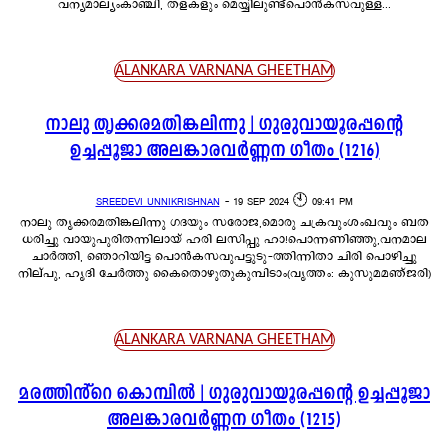
വന്യമാല്യംകാഞ്ചി, തളകളും മെയ്യിലുണ്ട്പൊൻകസവുള്ള...
ALANKARA VARNANA GHEETHAM
നാലു തൃക്കരമതിങ്കലിന്നു | ഗുരുവായൂരപ്പന്റെ
ഉച്ചപ്പൂജാ അലങ്കാരവർണ്ണന ഗീതം (1216)
SREEDEVI UNNIKRISHNAN
-
19 SEP 2024 🕙 09:41 PM
നാലു തൃക്കരമതിങ്കലിന്നു ഗദയും സരോജ,മൊരു ചക്രവുംശംഖവും ബത
ധരിച്ചു വായുപുരിതന്നിലായ് ഹരി ലസിപ്പു ഹാ!പൊന്നണിഞ്ഞു,വനമാല
ചാർത്തി, ഞൊറിയിട്ട പൊൻകസവുപട്ടുടു-ത്തിന്നിതാ ചിരി പൊഴിച്ചു
നില്പു, ഹൃദി ചേർത്തു കൈതൊഴുതുകുമ്പിടാം(വൃത്തം: കുസുമമഞ്ജരി)
ALANKARA VARNANA GHEETHAM
മരത്തിൻ്റെ കൊമ്പിൽ | ഗുരുവായൂരപ്പന്റെ ഉച്ചപ്പൂജാ
അലങ്കാരവർണ്ണന ഗീതം (1215)