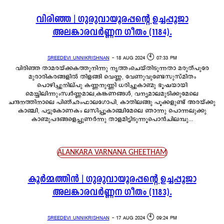
വിരിഞ്ഞ | ഗുരുവായൂരപ്പന്റെ ഉച്ചപ്പൂജാ
അലങ്കാരവർണ്ണന ഗീതം (1184).
SREEDEVI UNNIKRISHNAN
-
18 AUG 2024 🕙 07:33 PM
വിരിഞ്ഞ താമരയ്ക്കകത്തുനിന്നു നൃത്തംചെയ്തിടുന്നതാ മരുത്പുരേ
മുരാരികരങ്ങളിൽ തിളങ്ങി വെണ്ണ, വേണുവുണ്ടേസുസ്മിതം
പൊഴിച്ചുനില്പു കണ്ണനുണ്ണി ധരിച്ചുകാണ്മു ഭൂഷയായി
മെയ്യിലിന്നുംസ്വർണ്ണമാല,കങ്കണങ്ങൾ, വന്യമാലമുടിക്കുമേലെ
ചന്ദനത്തിനാലെ പിഞ്ഛംഫാലഗോപി, കാതിലങ്ങു പൂക്കളുണ്ട് അരയ്ക്കു
കാഞ്ചി, പട്ടുകോണകം ലസിപ്പൂകാഞ്ചിമേലെ ഞാന്നു പൊന്നലുക്കു
കാണ്മുപദങ്ങളെപ്പുണർന്നു താളമിട്ടിടുന്നൂപൊൻചിലമ്പു...
ALANKARA VARNANA GHEETHAM
കൂർമ്മത്തിൻ | ഗുരുവായൂരപ്പന്റെ ഉച്ചപ്പൂജാ
അലങ്കാരവർണ്ണന ഗീതം (1183).
SREEDEVI UNNIKRISHNAN
-
17 AUG 2024 🕙 09:24 PM