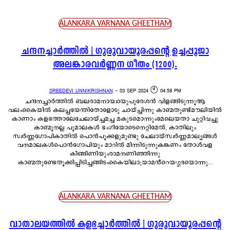
ALANKARA VARNANA GHEETHAM
ചന്ദനച്ചാർത്തിൽ | ഗുരുവായൂരപ്പന്റെ ഉച്ചപ്പൂജാ
അലങ്കാരവർണ്ണന ഗീതം (1200).
SREEDEVI UNNIKRISHNAN
-
03 SEP 2024 🕙 04:58 PM
ചന്ദനച്ചാർത്തിൽ ബലരാമനായ്വായുപുരേശൻ വിളങ്ങിടുന്നൂആ
വലംകൈയിൽ കലപ്പയേന്തിതോളോടു ചായ്ച്ചിന്നു കാണ്മതുണ്ട്മൗലിയിൽ
കാണാം കളഭത്താലേചേലായ്ച്ചമച്ച മകുടമൊന്നുംമേലെയതാ ചുറ്റിവച്ചു
കാണ്മൂനല്ല പൂമാലകൾ ഭംഗിയോടെനെറ്റിമേൽ, കാതിലും
സ്വർണ്ണഗോപികാതിൽ പൊൻപൂക്കളുമുണ്ടു ചേലായ്സ്വർണ്ണമാല്യങ്ങൾ
വനമാലകൾപൊൻഗോപിയും മാറിൽ മിന്നിടുന്നുകങ്കണം തോൾവള
കിങ്ങിണിയുംരാമനണിഞ്ഞിന്നു
കാണ്മതുണ്ടേതൂക്കിപ്പിടിച്ചങ്ങിടംകൈയിലായ്രാമൻ്റെയഗ്ഗദയൊന്നു...
ALANKARA VARNANA GHEETHAM
വാതാലയത്തിൽ കളഭച്ചാർത്തിൽ | ഗുരുവായൂരപ്പന്റെ