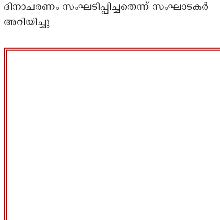
ദിനാചരണം സംഘടിപ്പിച്ചതെന്ന് സംഘാടകർ
അറിയിച്ചു