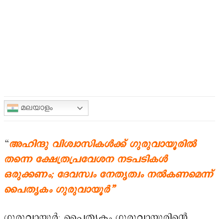
മലയാളം
“
അഹിന്ദു വിശ്വാസികൾക്ക് ഗുരുവായൂരിൽ
തന്നെ ക്ഷേത്രപ്രവേശന നടപടികൾ
ഒരുക്കണം; ദേവസ്വം നേതൃത്വം നൽകണമെന്ന്
പൈതൃകം ഗുരുവായൂർ”
ഗുരുവായൂർ: പൈതൃകം ഗുരുവായൂരിന്റെ