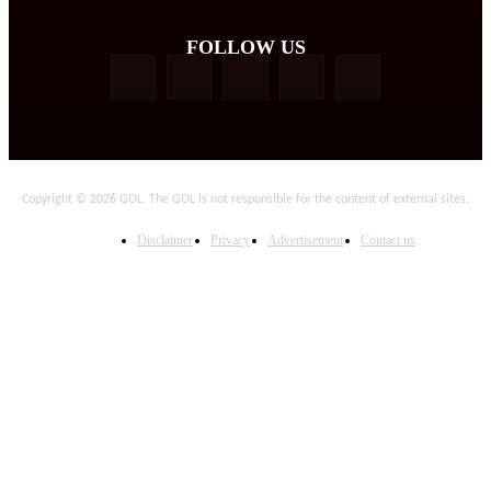
FOLLOW US
Copyright © 2026 GOL. The GOL is not responsible for the content of external sites.
Disclaimer
Privacy
Advertisement
Contact us