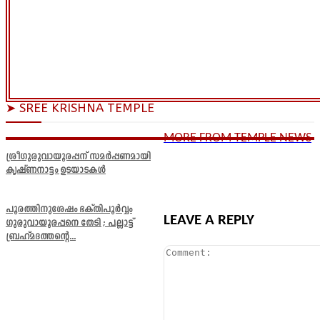
➤ SREE KRISHNA TEMPLE
MORE FROM TEMPLE NEWS
ശ്രീഗുരുവായൂരപ്പന് സമർപ്പണമായി
കൃഷ്ണനാട്ടം ഉടയാടകൾ
പൂരത്തിനുശേഷം ഭക്തിപൂർവ്വം
LEAVE A REPLY
ഗുരുവായൂരപ്പനെ തേടി ; പല്ലാട്ട്
ബ്രഹ്മദത്തന്റെ...