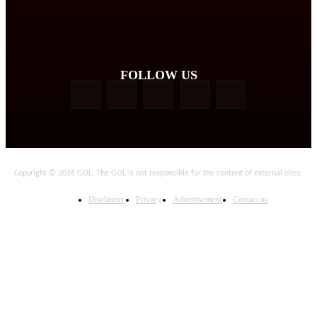
FOLLOW US
Copyright © 2026 GOL. The GOL is not responsible for the content of external sites.
Disclaimer
Privacy
Advertisement
Contact us