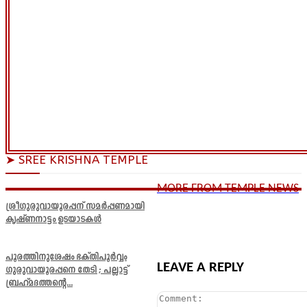
➤ SREE KRISHNA TEMPLE
MORE FROM TEMPLE NEWS
ശ്രീഗുരുവായൂരപ്പന് സമർപ്പണമായി
കൃഷ്ണനാട്ടം ഉടയാടകൾ
പൂരത്തിനുശേഷം ഭക്തിപൂർവ്വം
LEAVE A REPLY
ഗുരുവായൂരപ്പനെ തേടി ; പല്ലാട്ട്
ബ്രഹ്മദത്തന്റെ...