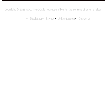
Copyright © 2026 GOL. The GOL is not responsible for the content of external sites.
Disclaimer
Privacy
Advertisement
Contact us