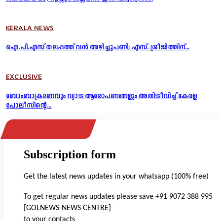
KERALA NEWS
ഐ.പി.എസ് തലപ്പത്ത് വൻ അഴിച്ചുപണി; എസ്. ശ്രീജിത്തിന്...
EXCLUSIVE
ബോംബാക്രമണവും വ്യാജ ആരോപണങ്ങളും അതിജീവിച്ച് കേരള
പോലീസിന്റെ...
Subscription form
Get the latest news updates in your whatsapp (100% free)
To get regular news updates please save +91 9072 388 995
[GOLNEWS-NEWS CENTRE]
to your contacts