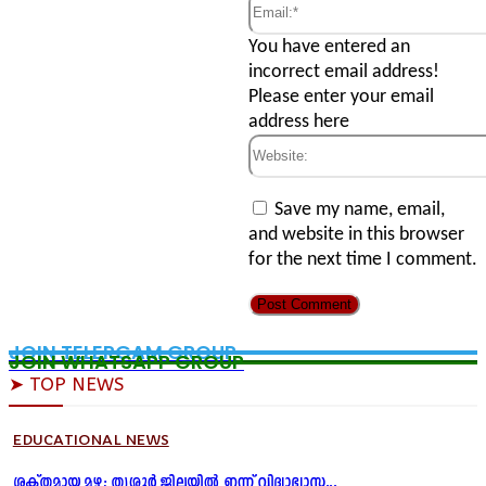
Email:*
You have entered an
incorrect email address!
Please enter your email
address here
Website:
Save my name, email,
and website in this browser
for the next time I comment.
JOIN TELERGAM GROUP
JOIN WHATSAPP GROUP
➤ TOP NEWS
EDUCATIONAL NEWS
ശക്തമായ മഴ; തൃശ്ശൂർ ജില്ലയിൽ ഇന്ന് വിദ്യാഭ്യാസ...