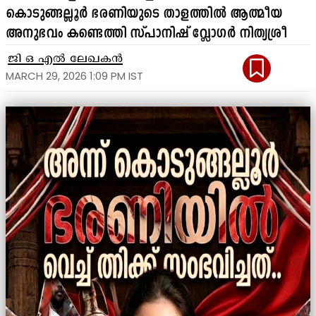
കൊടുങ്ങല്ലൂർ ഭരണിയുടെ താളത്തിൽ ആത്മീയ
അനുഭവം കണ്ടെത്തി സ്പാനിഷ് വ്ലോഗർ നിത്യശ്രീ
ജി ഒ എൽ ലേഖകൻ
MARCH 29, 2026 1:09 PM IST