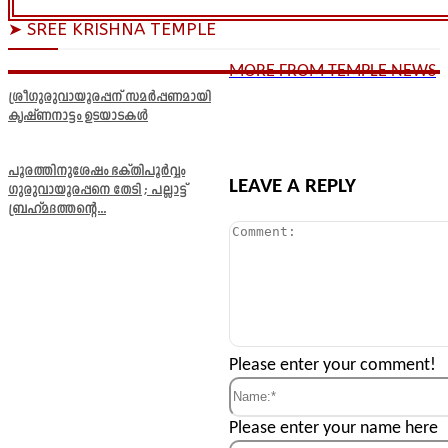
➤ SREE KRISHNA TEMPLE
MORE FROM TEMPLE NEWS
ശ്രീഗുരുവായൂരപ്പന് സമർപ്പണമായി
കൃഷ്ണനാട്ടം ഉടയാടകൾ
പൂരത്തിനുശേഷം ഭക്തിപൂർവ്വം
LEAVE A REPLY
ഗുരുവായൂരപ്പനെ തേടി ; പല്ലാട്ട്
ബ്രഹ്മദത്തന്റെ...
Comment:
Please enter your comment!
Name:*
Please enter your name here