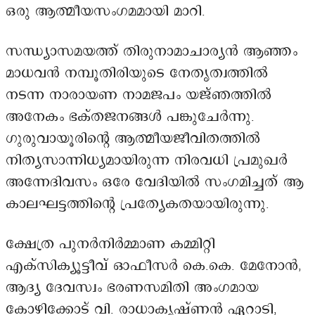
ഒരു ആത്മീയസംഗമമായി മാറി.
സന്ധ്യാസമയത്ത് തിരുനാമാചാര്യൻ ആഞ്ഞം
മാധവൻ നമ്പൂതിരിയുടെ നേതൃത്വത്തിൽ
നടന്ന നാരായണ നാമജപം യജ്ഞത്തിൽ
അനേകം ഭക്തജനങ്ങൾ പങ്കുചേർന്നു.
ഗുരുവായൂരിന്റെ ആത്മീയജീവിതത്തിൽ
നിത്യസാന്നിധ്യമായിരുന്ന നിരവധി പ്രമുഖർ
അന്നേദിവസം ഒരേ വേദിയിൽ സംഗമിച്ചത് ആ
കാലഘട്ടത്തിന്റെ പ്രത്യേകതയായിരുന്നു.
ക്ഷേത്ര പുനർനിർമ്മാണ കമ്മിറ്റി
എക്സിക്യൂട്ടീവ് ഓഫീസർ കെ.കെ. മേനോൻ,
ആദ്യ ദേവസ്വം ഭരണസമിതി അംഗമായ
കോഴിക്കോട് വി. രാധാകൃഷ്ണൻ ഏറാടി,