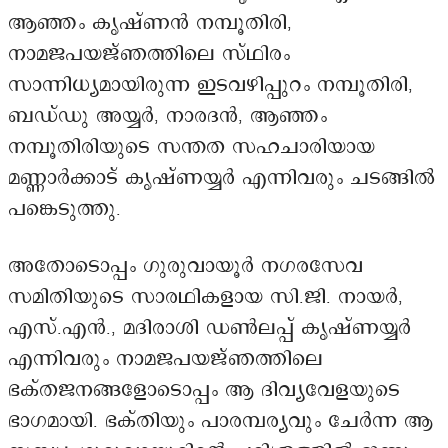
ആഞ്ഞം കൃഷ്ണൻ നമ്പൂതിരി,
നാമജപയജ്ഞത്തിലെ സ്ഥിരം
സാന്നിധ്യമായിരുന്ന ഇടവഴിപ്പുറം നമ്പൂതിരി,
ബഡ്ഡു അയ്യർ, നാരദൻ, ആഞ്ഞം
നമ്പൂതിരിയുടെ സന്തത സഹചാരിയായ
മണ്ണാർക്കാട് കൃഷ്ണയ്യർ എന്നിവരും ചടങ്ങിൽ
പങ്കെടുത്തു.
അതോടൊപ്പം ഗുരുവായൂർ നഗരസേവ
സമിതിയുടെ സാരഥികളായ സി.ജി. നായർ,
എസ്.എൻ., മദിരാശി ഡൺലപ്പ് കൃഷ്ണയ്യർ
എന്നിവരും നാമജപയജ്ഞത്തിലെ
ഭക്തജനങ്ങളോടൊപ്പം ആ ദിവ്യവേളയുടെ
ഭാഗമായി. ഭക്തിയും പാരമ്പര്യവും ചേർന്ന ആ