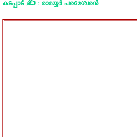
കടപ്പാട് ✍️ : രാമയ്യർ പരമേശ്വരൻ