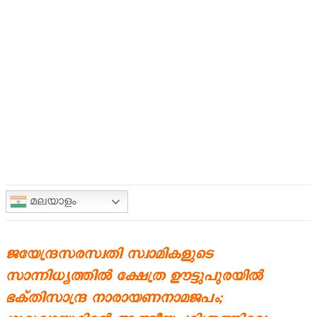
മലയാളം
ജയേന്ദ്രസരസ്വതി സ്വാമികളുടെ
സാന്നിധ്യത്തിൽ ക്ഷേത്ര ഊട്ടുപുരയിൽ
ഭക്തിസാന്ദ്ര നാരായണനാമജപം;