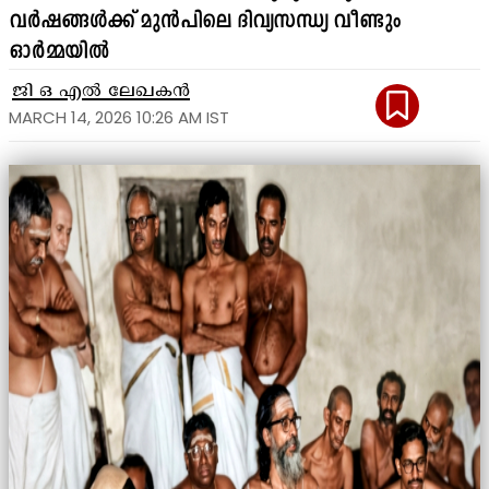
വർഷങ്ങൾക്ക് മുൻപിലെ ദിവ്യസന്ധ്യ വീണ്ടും
ഓർമ്മയിൽ
ജി ഒ എൽ ലേഖകൻ
MARCH 14, 2026 10:26 AM IST