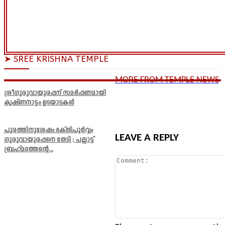
➤ SREE KRISHNA TEMPLE
MORE FROM TEMPLE NEWS
ശ്രീഗുരുവായൂരപ്പന് സമർപ്പണമായി
കൃഷ്ണനാട്ടം ഉടയാടകൾ
പൂരത്തിനുശേഷം ഭക്തിപൂർവ്വം
LEAVE A REPLY
ഗുരുവായൂരപ്പനെ തേടി ; പല്ലാട്ട്
ബ്രഹ്മദത്തന്റെ...