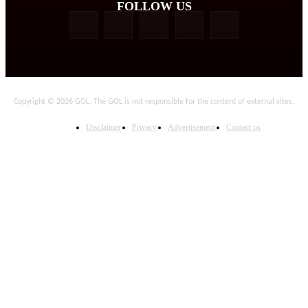
FOLLOW US
Copyright © 2026 GOL. The GOL is not responsible for the content of external sites.
Disclaimer
Privacy
Advertisement
Contact us