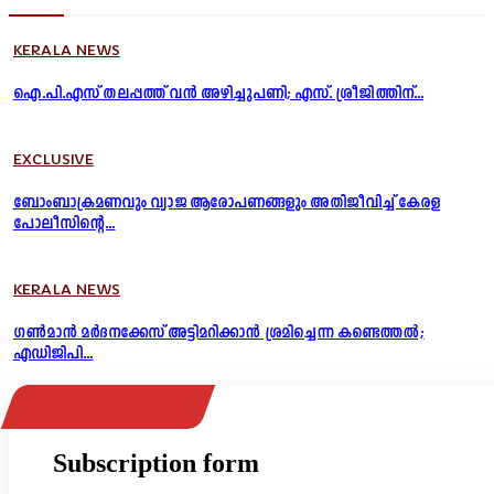
KERALA NEWS
ഐ.പി.എസ് തലപ്പത്ത് വൻ അഴിച്ചുപണി; എസ്. ശ്രീജിത്തിന്...
EXCLUSIVE
ബോംബാക്രമണവും വ്യാജ ആരോപണങ്ങളും അതിജീവിച്ച് കേരള
പോലീസിന്റെ...
KERALA NEWS
ഗൺമാൻ മർദനക്കേസ് അട്ടിമറിക്കാൻ ശ്രമിച്ചെന്ന കണ്ടെത്തൽ;
എഡിജിപി...
Subscription form