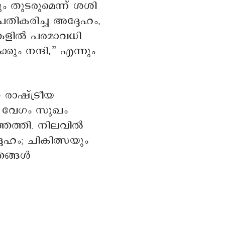
 തുടരുമെന്ന് ശശി
രതികരിച്ച അദ്ദേഹം,
ികളിൽ പരമാവധി
കും നന്ദി,” എന്നും
രാഷ്ട്രീയ
് വേഗം സുഖം
തെത്തി. നിലവിൽ
ഹം; ചികിത്സയും
തങ്ങൾ