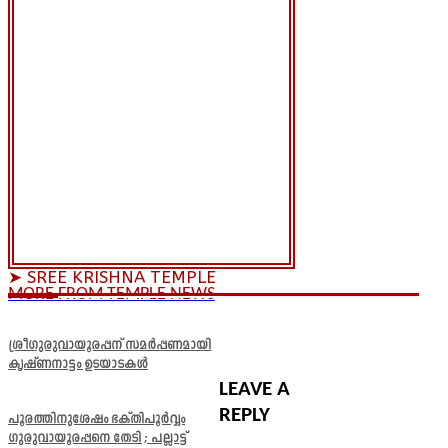
➤ SREE KRISHNA TEMPLE
MORE FROM TEMPLE NEWS
ശ്രീഗുരുവായൂരപ്പന് സമർപ്പണമായി
കൃഷ്ണനാട്ടം ഉടയാടകൾ
LEAVE A
REPLY
പൂരത്തിനുശേഷം ഭക്തിപൂർവ്വം
ഗുരുവായൂരപ്പനെ തേടി ; പല്ലാട്ട്