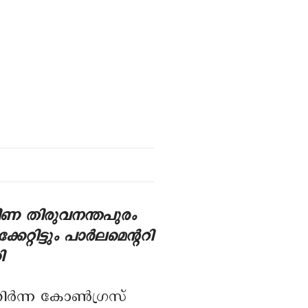
ിവീണ തിരുവനന്തപുരം
േറ്റിട്ടും പാർലമെന്ററി
ി
തിർന്ന കോൺഗ്രസ്