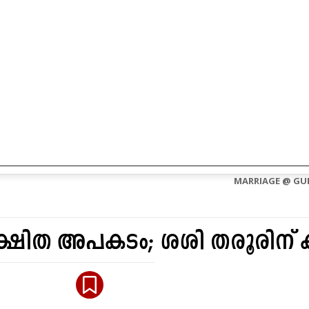
CONTACT US
ABOUT US
MARRIAGE @ GU
്ഷിത അപകടം; ശശി തരൂരിന് കാ