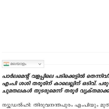
മലയാളം
പാർലമെന്റ് വളപ്പിലെ പടിക്കെട്ടിൽ തെന്ന
എംപി ശശി തരൂരിന് കാലെല്ലിന് ഒടിവ്. പരുക്ക
ചുമതലകൾ തുടരുമെന്ന് തരൂർ വ്യക്തമാക്ക
ന്യൂഡൽഹി: തിരുവനന്തപുരം എംപിയും മു