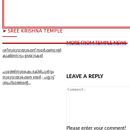
➤ SREE KRISHNA TEMPLE
MORE FROM TEMPLE NEWS
ശ്രീഗുരുവായൂരപ്പന് സമർപ്പണമായി
കൃഷ്ണനാട്ടം ഉടയാടകൾ
പൂരത്തിനുശേഷം ഭക്തിപൂർവ്വം
LEAVE A REPLY
ഗുരുവായൂരപ്പനെ തേടി ; പല്ലാട്ട്
ബ്രഹ്മദത്തന്റെ...
Comment:
Please enter your comment!