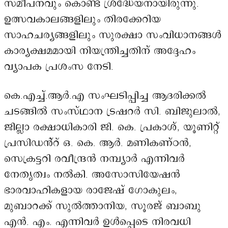
സമീപനവും കൊണ്ട് ശ്രദ്ധേയനായിരുന്നു.
ഉത്സവകാലങ്ങളിലും തിരക്കേറിയ
സാഹചര്യങ്ങളിലും സുരക്ഷാ സംവിധാനങ്ങൾ
കാര്യക്ഷമമായി നിയന്ത്രിച്ചതിന് അദ്ദേഹം
വ്യാപക പ്രശംസ നേടി.
കെ.എച്ച്.ആർ.എ സംഘടിപ്പിച്ച ആദരിക്കൽ
ചടങ്ങിൽ സംസ്ഥാന ട്രഷറർ സി. ബിജുലാൽ,
ജില്ലാ രക്ഷാധികാരി ജി. കെ. പ്രകാശ്, യൂണിറ്റ്
പ്രസിഡൻ്റ് ഒ. കെ. ആർ. മണികണ്ഠൻ,
സെക്രട്ടറി രവീന്ദ്രൻ നമ്പ്യാർ എന്നിവർ
നേതൃത്വം നൽകി. അസോസിയേഷൻ
ഭാരവാഹികളായ രാജേഷ് ഗോകുലം,
മുബാറക്ക് സുൽത്താനിയ, സൂരജ് ബാബു
എൻ. എം. എന്നിവർ ഉൾപ്പെടെ നിരവധി