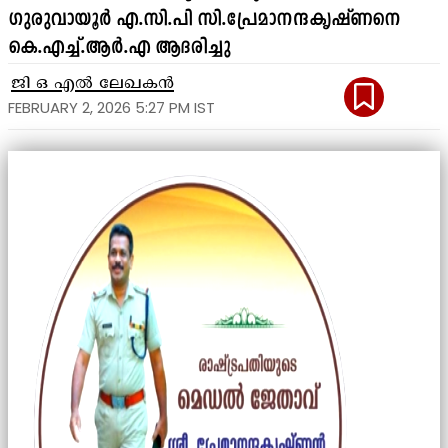
ഗുരുവായൂർ എ.സി.പി സി.പ്രേമാനന്ദകൃഷ്ണനെ
കെ.എച്ച്.ആർ.എ ആദരിച്ചു
ജി ഒ എൽ ലേഖകൻ
FEBRUARY 2, 2026 5:27 PM IST