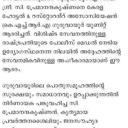
ശ്രീ. സി. പ്രേമാനന്ദകൃഷ്ണനെ കേരള
ഹോട്ടൽ & റസ്റ്റോറൻ്റ് അസോസിയേഷൻ
(കെ.എച്ച്.ആർ.എ) ഗുരുവായൂർ യൂണിറ്റ്
ആദരിച്ചത്. വിശിഷ്ട സേവനത്തിനുള്ള
രാഷ്ട്രപതിയുടെ പോലീസ് മെഡൽ നേടിയ
ഉദ്യോഗസ്ഥനെന്ന നിലയിൽ അദ്ദേഹത്തിന്റെ
സേവനമികവിനുള്ള അംഗീകാരമായാണ് ഈ
ആദരം.
ഗുരുവായൂരിലെ പൊതുസമൂഹത്തിന്റെ
സുരക്ഷയും സമാധാനവും ഉറപ്പാക്കുന്നതിൽ
നിർണായക പങ്കുവഹിച്ച സി.
പ്രേമാനന്ദകൃഷ്ണൻ, കൃത്യമായ
പ്രവർത്തനശൈലിയും ജനസൗഹൃദ