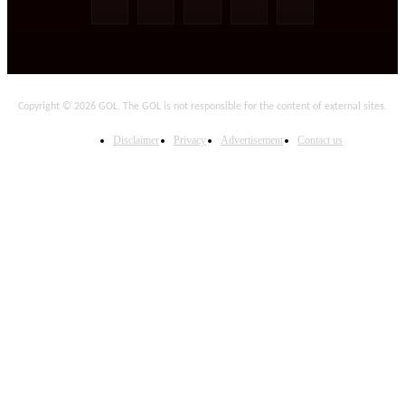
Copyright © 2026 GOL. The GOL is not responsible for the content of external sites.
Disclaimer
Privacy
Advertisement
Contact us