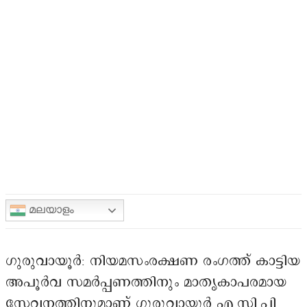
മലയാളം
ഗുരുവായൂർ: നിയമസംരക്ഷണ രംഗത്ത് കാട്ടിയ
അപൂർവ സമർപ്പണത്തിനും മാതൃകാപരമായ
സേവനത്തിനുമാണ് ഗുരുവായൂർ എ.സി.പി