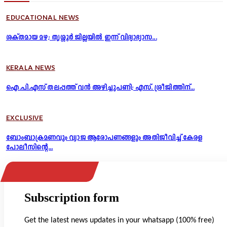
EDUCATIONAL NEWS
ശക്തമായ മഴ; തൃശ്ശൂർ ജില്ലയിൽ ഇന്ന് വിദ്യാഭ്യാസ...
KERALA NEWS
ഐ.പി.എസ് തലപ്പത്ത് വൻ അഴിച്ചുപണി; എസ്. ശ്രീജിത്തിന്...
EXCLUSIVE
ബോംബാക്രമണവും വ്യാജ ആരോപണങ്ങളും അതിജീവിച്ച് കേരള
പോലീസിന്റെ...
Subscription form
Get the latest news updates in your whatsapp (100% free)