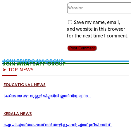
Website:
Save my name, email,
and website in this browser
for the next time I comment.
JOIN TELERGAM GROUP
JOIN WHATSAPP GROUP
➤ TOP NEWS
EDUCATIONAL NEWS
ശക്തമായ മഴ; തൃശ്ശൂർ ജില്ലയിൽ ഇന്ന് വിദ്യാഭ്യാസ...
KERALA NEWS
ഐ.പി.എസ് തലപ്പത്ത് വൻ അഴിച്ചുപണി; എസ്. ശ്രീജിത്തിന്...