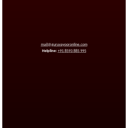
mail@guruvayooronline.com
Helpline:
+91 8593 885 995