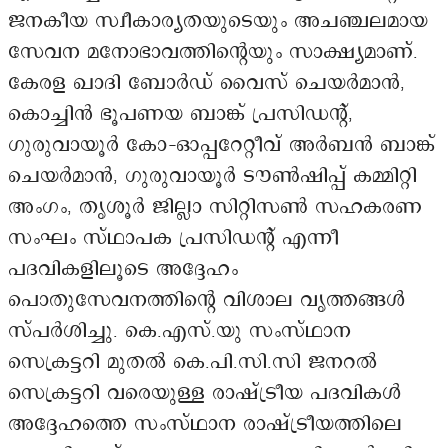
ജനകീയ സ്വീകാര്യതയുടെയും അചഞ്ചലമായ
സേവന മനോഭാവത്തിന്റെയും സാക്ഷ്യമാണ്.
കേരള ഖാദി ബോർഡ് വൈസ് ചെയർമാൻ,
കൊച്ചിൻ ഭൂപണയ ബാങ്ക് പ്രസിഡന്റ്,
ഗുരുവായൂർ കോ-ഓപ്പറേറ്റീവ് അർബൻ ബാങ്ക്
ചെയർമാൻ, ഗുരുവായൂർ ടൗൺഷിപ്പ് കമ്മിറ്റി
അംഗം, തൃശൂർ ജില്ലാ സിറ്റിസൺ സഹകരണ
സംഘം സ്ഥാപക പ്രസിഡന്റ് എന്നീ
പദവികളിലൂടെ അദ്ദേഹം
പൊതുസേവനത്തിന്റെ വിശാല വൃത്തങ്ങൾ
സ്പർശിച്ചു. കെ.എസ്.യു സംസ്ഥാന
സെക്രട്ടറി മുതൽ കെ.പി.സി.സി ജനറൽ
സെക്രട്ടറി വരെയുള്ള രാഷ്ട്രീയ പദവികൾ
അദ്ദേഹത്തെ സംസ്ഥാന രാഷ്ട്രീയത്തിലെ