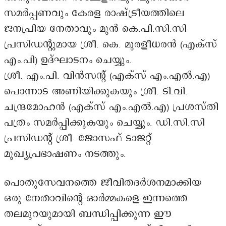
സമർപ്പണവും കേരള രാഷ്ട്രീയത്തിലെ
ജനപ്രിയ നേതാവും മുൻ കെ.പി.സി.സി
പ്രസിഡന്റുമായ ശ്രീ. കെ. മുരളീധരൻ (എക്‌സ്
എം.പി) ഉദ്ഘാടനം ചെയ്യും.
ശ്രീ. എം.പി. വിൻസന്റ് (എക്‌സ് എം.എൽ.എ)
പൊന്നാട അണിയിക്കുകയും ശ്രീ. ടി.വി.
ചന്ദ്രമോഹൻ (എക്‌സ് എം.എൽ.എ) പ്രശസ്തി
പത്രം സമർപ്പിക്കുകയും ചെയ്യും. ഡി.സി.സി
പ്രസിഡന്റ് ശ്രീ. ജോസഫ് ടാജറ്റ്
മുഖ്യപ്രഭാഷണം നടത്തും.
പൊതുസേവനത്തെ ജീവിതദർശനമാക്കിയ
ഒരു നേതാവിന്റെ ഓർമ്മകളെ ഇന്നത്തെ
തലമുറയുമായി ബന്ധിപ്പിക്കുന്ന ഈ