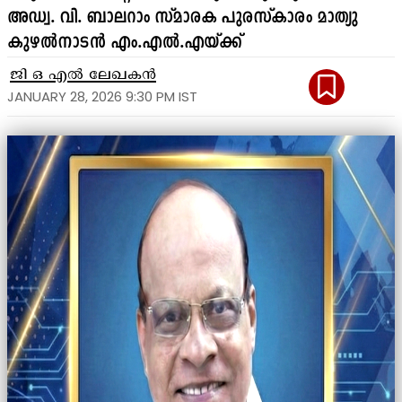
അഡ്വ. വി. ബാലറാം സ്മാരക പുരസ്കാരം മാത്യു
കുഴൽനാടൻ എം.എൽ.എയ്ക്ക്
ജി ഒ എൽ ലേഖകൻ
JANUARY 28, 2026 9:30 PM IST