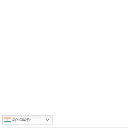
മലയാളം