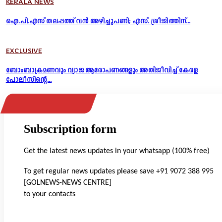
KERALA NEWS
ഐ.പി.എസ് തലപ്പത്ത് വൻ അഴിച്ചുപണി; എസ്. ശ്രീജിത്തിന്...
EXCLUSIVE
ബോംബാക്രമണവും വ്യാജ ആരോപണങ്ങളും അതിജീവിച്ച് കേരള
പോലീസിന്റെ...
Subscription form
Get the latest news updates in your whatsapp (100% free)
To get regular news updates please save +91 9072 388 995
[GOLNEWS-NEWS CENTRE]
to your contacts