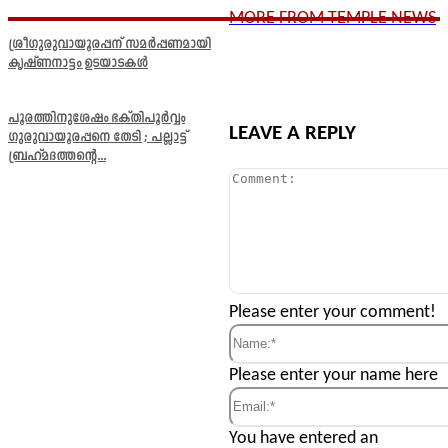
MORE FROM TEMPLE NEWS
ശ്രീഗുരുവായൂരപ്പന് സമർപ്പണമായി
കൃഷ്ണനാട്ടം ഉടയാടകൾ
പൂരത്തിനുശേഷം ഭക്തിപൂർവ്വം
LEAVE A REPLY
ഗുരുവായൂരപ്പനെ തേടി ; പല്ലാട്ട്
ബ്രഹ്മദത്തന്റെ...
Comment:
Please enter your comment!
Name:*
Please enter your name here
Email:*
You have entered an