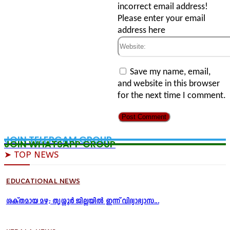
incorrect email address!
Please enter your email
address here
Website:
Save my name, email,
and website in this browser
for the next time I comment.
JOIN TELERGAM GROUP
JOIN WHATSAPP GROUP
➤ TOP NEWS
EDUCATIONAL NEWS
ശക്തമായ മഴ; തൃശ്ശൂർ ജില്ലയിൽ ഇന്ന് വിദ്യാഭ്യാസ...