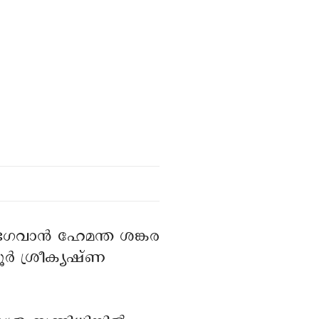
 ഭഗവാൻ ഹേമന്ത ശങ്കര
യൂർ ശ്രീക്യഷ്ണ