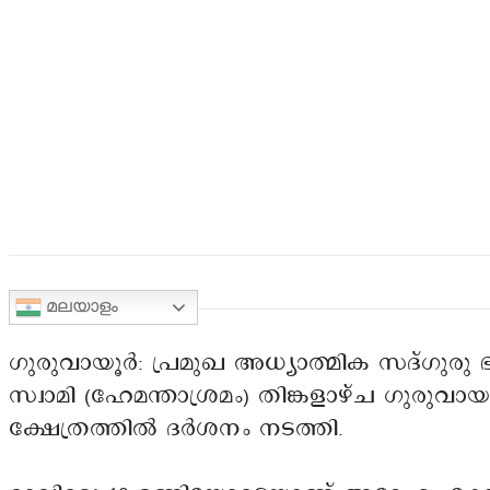
മലയാളം
ഗുരുവായൂർ: പ്രമുഖ അധ്യാത്മിക സദ്ഗുരു
സ്വാമി (ഹേമന്താശ്രമം) തിങ്കളാഴ്ച ഗുരുവാ
ക്ഷേത്രത്തിൽ ദർശനം നടത്തി.