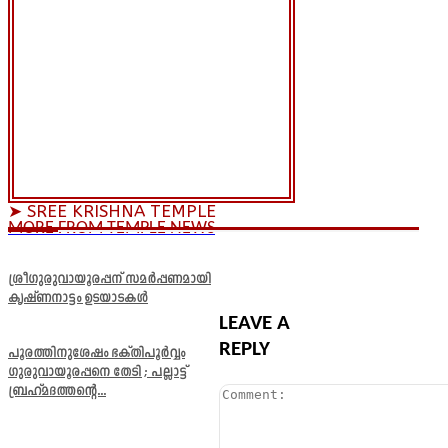
➤ SREE KRISHNA TEMPLE
MORE FROM TEMPLE NEWS
ശ്രീഗുരുവായൂരപ്പന് സമർപ്പണമായി
കൃഷ്ണനാട്ടം ഉടയാടകൾ
LEAVE A
REPLY
പൂരത്തിനുശേഷം ഭക്തിപൂർവ്വം
ഗുരുവായൂരപ്പനെ തേടി ; പല്ലാട്ട്
ബ്രഹ്മദത്തന്റെ...