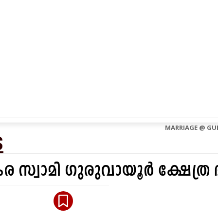
CONTACT US
ABOUT US
MARRIAGE @ GU
S
ര സ്വാമി ഗുരുവായൂർ ക്ഷേത്ര