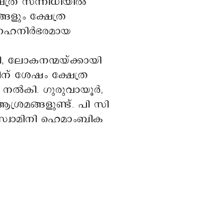
ത്ര സന്നിധിയിൽ
ങളും ക്ഷേത്ര
്നേഹനിർഭരമായ
ി, ലോകനന്മയ്ക്കായി
ിന് ശേഷം ക്ഷേത്ര
ം നൽകി. ഗുരുവായൂർ,
ശ്രമങ്ങളുണ്ട്. പി സി
സ്വാമിനി ഹെമാംബിക