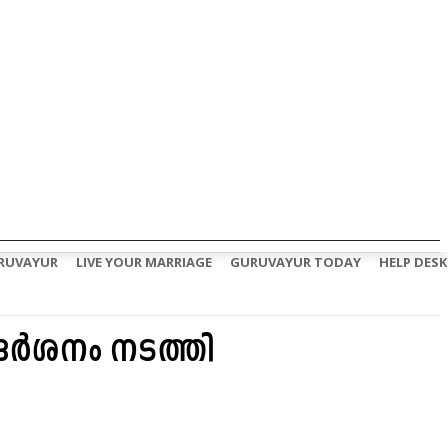
RUVAYUR
LIVE YOUR MARRIAGE
GURUVAYUR TODAY
HELP DESK
 ദർശനം നടത്തി