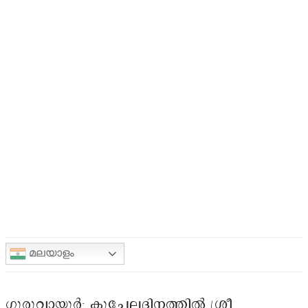
മലയാളം
ഗുരുവായൂർ: കുചേലദിനത്തിൽ ശ്രീ