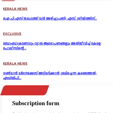
KERALA NEWS
ഐ.പി.എസ് തലപ്പത്ത് വൻ അഴിച്ചുപണി; എസ്. ശ്രീജിത്തിന്...
EXCLUSIVE
ബോംബാക്രമണവും വ്യാജ ആരോപണങ്ങളും അതിജീവിച്ച് കേരള
പോലീസിന്റെ...
KERALA NEWS
ഗൺമാൻ മർദനക്കേസ് അട്ടിമറിക്കാൻ ശ്രമിച്ചെന്ന കണ്ടെത്തൽ;
എഡിജിപി...
Subscription form