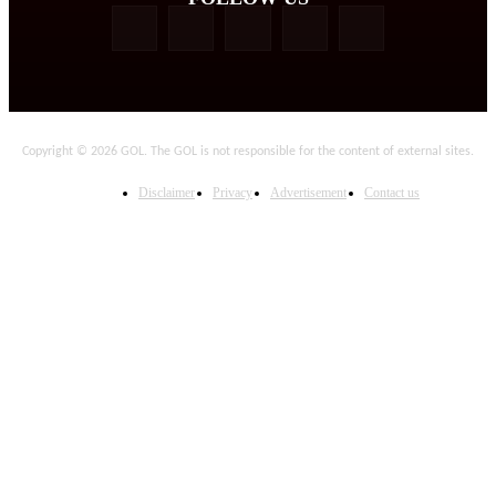
Copyright © 2026 GOL. The GOL is not responsible for the content of external sites.
Disclaimer
Privacy
Advertisement
Contact us