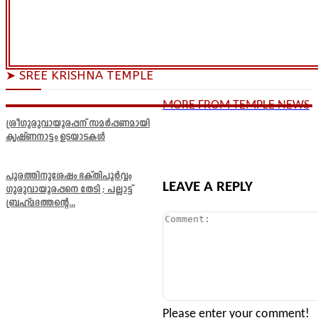
➤ SREE KRISHNA TEMPLE
MORE FROM TEMPLE NEWS
ശ്രീഗുരുവായൂരപ്പന് സമർപ്പണമായി
കൃഷ്ണനാട്ടം ഉടയാടകൾ
പൂരത്തിനുശേഷം ഭക്തിപൂർവ്വം
LEAVE A REPLY
ഗുരുവായൂരപ്പനെ തേടി ; പല്ലാട്ട്
ബ്രഹ്മദത്തന്റെ...
Comment:
Please enter your comment!