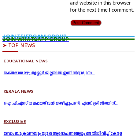
and website in this browser
for the next time I comment.
JOIN TELERGAM GROUP
JOIN WHATSAPP GROUP
➤ TOP NEWS
EDUCATIONAL NEWS
ശക്തമായ മഴ; തൃശ്ശൂർ ജില്ലയിൽ ഇന്ന് വിദ്യാഭ്യാസ...
KERALA NEWS
ഐ.പി.എസ് തലപ്പത്ത് വൻ അഴിച്ചുപണി; എസ്. ശ്രീജിത്തിന്...
EXCLUSIVE
ബോംബാക്രമണവും വ്യാജ ആരോപണങ്ങളും അതിജീവിച്ച് കേരള