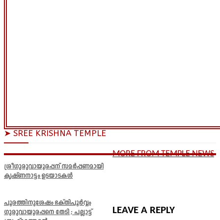
➤ SREE KRISHNA TEMPLE
MORE FROM TEMPLE NEWS
ശ്രീഗുരുവായൂരപ്പന് സമർപ്പണമായി
കൃഷ്ണനാട്ടം ഉടയാടകൾ
പൂരത്തിനുശേഷം ഭക്തിപൂർവ്വം
LEAVE A REPLY
ഗുരുവായൂരപ്പനെ തേടി ; പല്ലാട്ട്