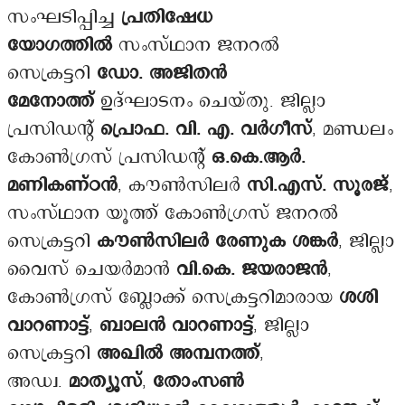
സംഘടിപ്പിച്ച
പ്രതിഷേധ
യോഗത്തിൽ
സംസ്ഥാന ജനറൽ
സെക്രട്ടറി
ഡോ. അജിതൻ
മേനോത്ത്
ഉദ്ഘാടനം ചെയ്തു. ജില്ലാ
പ്രസിഡന്റ്
പ്രൊഫ. വി. എ. വർഗീസ്
, മണ്ഡലം
കോൺഗ്രസ് പ്രസിഡന്റ്
ഒ.കെ.ആർ.
മണികണ്ഠൻ
, കൗൺസിലർ
സി.എസ്. സൂരജ്
,
സംസ്ഥാന യൂത്ത് കോൺഗ്രസ് ജനറൽ
സെക്രട്ടറി
കൗൺസിലർ രേണുക ശങ്കർ
, ജില്ലാ
വൈസ് ചെയർമാൻ
വി.കെ. ജയരാജൻ
,
കോൺഗ്രസ് ബ്ലോക്ക് സെക്രട്ടറിമാരായ
ശശി
വാറണാട്ട്
,
ബാലൻ വാറണാട്ട്
, ജില്ലാ
സെക്രട്ടറി
അഖിൽ അമ്പനത്ത്
,
അഡ്വ.
മാത്യൂസ്
,
തോംസൺ