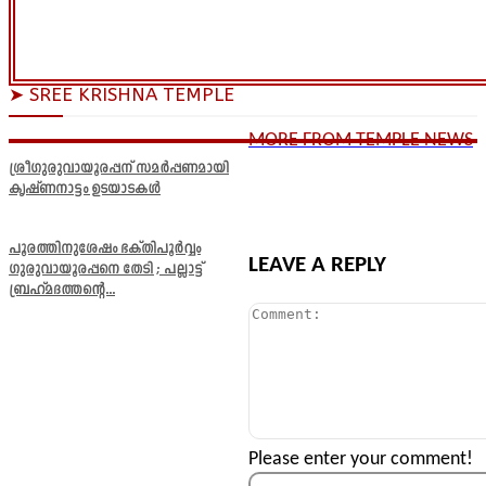
➤ SREE KRISHNA TEMPLE
MORE FROM TEMPLE NEWS
ശ്രീഗുരുവായൂരപ്പന് സമർപ്പണമായി
കൃഷ്ണനാട്ടം ഉടയാടകൾ
പൂരത്തിനുശേഷം ഭക്തിപൂർവ്വം
LEAVE A REPLY
ഗുരുവായൂരപ്പനെ തേടി ; പല്ലാട്ട്
ബ്രഹ്മദത്തന്റെ...
Comment:
Please enter your comment!