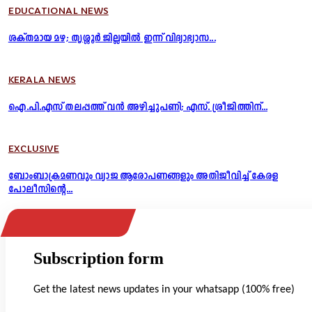
EDUCATIONAL NEWS
ശക്തമായ മഴ; തൃശ്ശൂർ ജില്ലയിൽ ഇന്ന് വിദ്യാഭ്യാസ...
KERALA NEWS
ഐ.പി.എസ് തലപ്പത്ത് വൻ അഴിച്ചുപണി; എസ്. ശ്രീജിത്തിന്...
EXCLUSIVE
ബോംബാക്രമണവും വ്യാജ ആരോപണങ്ങളും അതിജീവിച്ച് കേരള
പോലീസിന്റെ...
Subscription form
Get the latest news updates in your whatsapp (100% free)