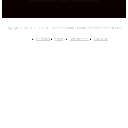
Copyright © 2026 GOL. The GOL is not responsible for the content of external sites.
Disclaimer
Privacy
Advertisement
Contact us