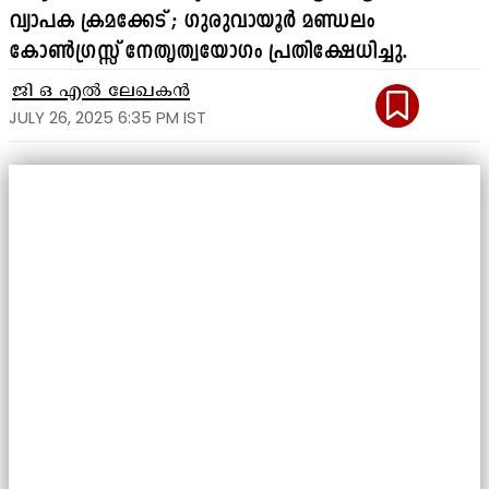
വ്യാപക ക്രമക്കേട് ; ഗുരുവായൂർ മണ്ഡലം
കോൺഗ്രസ്സ് നേതൃത്വയോഗം പ്രതിക്ഷേധിച്ചു.
ജി ഒ എൽ ലേഖകൻ
JULY 26, 2025 6:35 PM IST