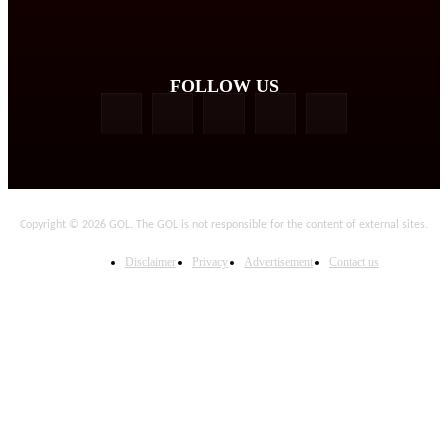
FOLLOW US
Copyright © 2026 GOL. The GOL is not responsible for the content of external sites.
Disclaimer
Privacy
Advertisement
Contact us