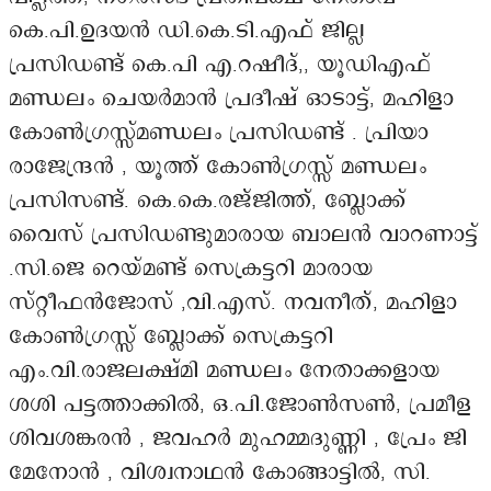
കെ.പി.ഉദയൻ ഡി.കെ.ടി.എഫ് ജില്ല
പ്രസിഡണ്ട് കെ.പി എ.റഷീദ്,, യൂഡിഎഫ്
മണ്ഡലം ചെയർമാൻ പ്രദീഷ് ഓടാട്ട്, മഹിളാ
കോൺഗ്രസ്സ്മണ്ഡലം പ്രസിഡണ്ട് . പ്രിയാ
രാജേന്ദ്രൻ , യൂത്ത് കോൺഗ്രസ്സ് മണ്ഡലം
പ്രസിസണ്ട്. കെ.കെ.രജ്ജിത്ത്, ബ്ലോക്ക്
വൈസ് പ്രസിഡണ്ടുമാരായ ബാലൻ വാറണാട്ട്
.സി.ജെ റെയ്മണ്ട് സെക്രട്ടറി മാരായ
സ്റ്റീഫൻജോസ് ,വി.എസ്. നവനീത്, മഹിളാ
കോൺഗ്രസ്സ് ബ്ലോക്ക് സെക്രട്ടറി
എം.വി.രാജലക്ഷ്മി മണ്ഡലം നേതാക്കളായ
ശശി പട്ടത്താക്കിൽ, ഒ.പി.ജോൺസൺ, പ്രമീള
ശിവശങ്കരൻ , ജവഹർ മുഹമ്മദുണ്ണി , പ്രേം ജി
മേനോൻ , വിശ്വനാഥൻ കോങ്ങാട്ടിൽ, സി.