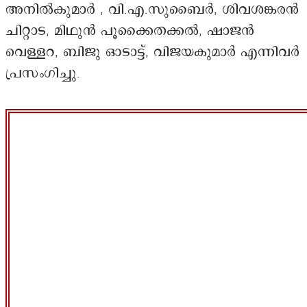
അനിൽകുമാർ , വി.എ.സുബൈർ, ശിവശങ്കരൻ
ചിറ്റാട, മിഥുൻ പൂക്കൈതക്കൽ, ഷാജൻ
വെള്ളറ, ബിജു ഓടാട്ട്, വിജയകുമാർ എന്നിവർ
പ്രസംഗിച്ചു.