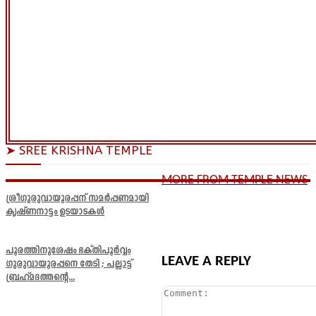
➤ SREE KRISHNA TEMPLE
MORE FROM TEMPLE NEWS
ശ്രീഗുരുവായൂരപ്പന് സമർപ്പണമായി
കൃഷ്ണനാട്ടം ഉടയാടകൾ
പൂരത്തിനുശേഷം ഭക്തിപൂർവ്വം
LEAVE A REPLY
ഗുരുവായൂരപ്പനെ തേടി ; പല്ലാട്ട്
ബ്രഹ്മദത്തന്റെ...