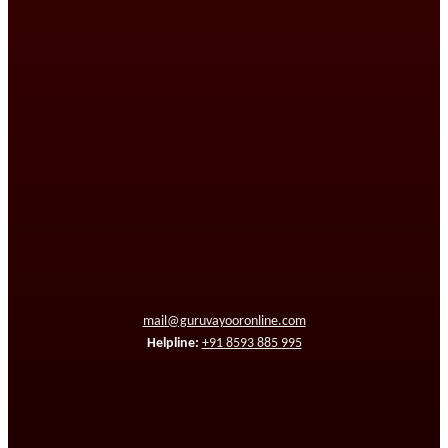
mail@guruvayooronline.com
Helpline:
+91 8593 885 995