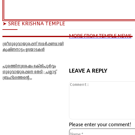
➤ SREE KRISHNA TEMPLE
MORE FROM TEMPLE NEWS
ശ്രീഗുരുവായൂരപ്പന് സമർപ്പണമായി
കൃഷ്ണനാട്ടം ഉടയാടകൾ
പൂരത്തിനുശേഷം ഭക്തിപൂർവ്വം
LEAVE A REPLY
ഗുരുവായൂരപ്പനെ തേടി ; പല്ലാട്ട്
ബ്രഹ്മദത്തന്റെ...
Comment:
Please enter your comment!