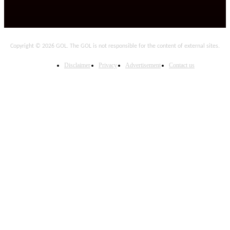
Copyright © 2026 GOL. The GOL is not responsible for the content of external sites.
Disclaimer
Privacy
Advertisement
Contact us