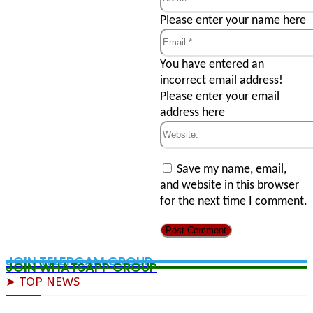
Name:*
Please enter your name here
Email:*
You have entered an
incorrect email address!
Please enter your email
address here
Website:
Save my name, email,
and website in this browser
for the next time I comment.
JOIN TELERGAM GROUP
JOIN WHATSAPP GROUP
➤ TOP NEWS