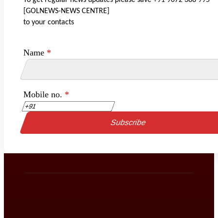
To get regular news updates please save +91 9072 388 995
[GOLNEWS-NEWS CENTRE]
to your contacts
Name
*
Mobile no.
*