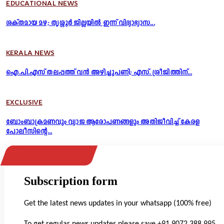
EDUCATIONAL NEWS
ശക്തമായ മഴ; തൃശ്ശൂർ ജില്ലയിൽ ഇന്ന് വിദ്യാഭ്യാസ...
KERALA NEWS
ഐ.പി.എസ് തലപ്പത്ത് വൻ അഴിച്ചുപണി; എസ്. ശ്രീജിത്തിന്...
EXCLUSIVE
ബോംബാക്രമണവും വ്യാജ ആരോപണങ്ങളും അതിജീവിച്ച് കേരള
പോലീസിന്റെ...
Subscription form
Get the latest news updates in your whatsapp (100% free)