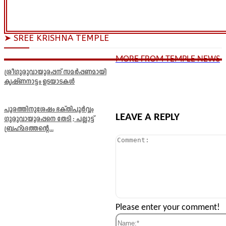
➤ SREE KRISHNA TEMPLE
MORE FROM TEMPLE NEWS
ശ്രീഗുരുവായൂരപ്പന് സമർപ്പണമായി
കൃഷ്ണനാട്ടം ഉടയാടകൾ
പൂരത്തിനുശേഷം ഭക്തിപൂർവ്വം
LEAVE A REPLY
ഗുരുവായൂരപ്പനെ തേടി ; പല്ലാട്ട്
ബ്രഹ്മദത്തന്റെ...
Comment:
Please enter your comment!