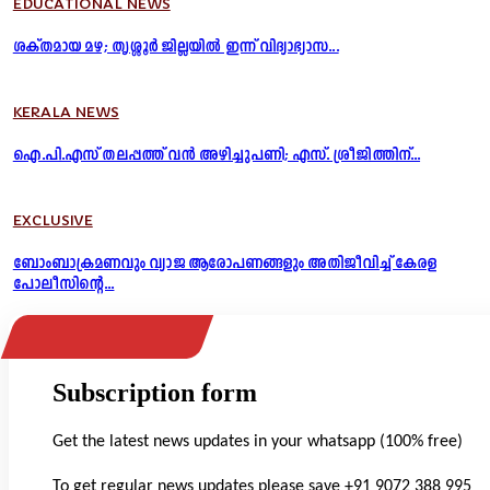
EDUCATIONAL NEWS
ശക്തമായ മഴ; തൃശ്ശൂർ ജില്ലയിൽ ഇന്ന് വിദ്യാഭ്യാസ...
KERALA NEWS
ഐ.പി.എസ് തലപ്പത്ത് വൻ അഴിച്ചുപണി; എസ്. ശ്രീജിത്തിന്...
EXCLUSIVE
ബോംബാക്രമണവും വ്യാജ ആരോപണങ്ങളും അതിജീവിച്ച് കേരള
പോലീസിന്റെ...
Subscription form
Get the latest news updates in your whatsapp (100% free)
To get regular news updates please save +91 9072 388 995