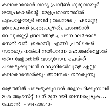
കലാകാരന്മാർ വാദ്യ പ്രവീൺ ഗുരുവായൂർ
ജയപ്രകാശിന്റെ മേളപ്രമാണത്തിൽ
എടക്കളത്തൂർ അജി ( വലന്തല ), പനമണ്ണ
മനോഹരൻ (കുറുംകുഴൽ), പാഞ്ഞാൾ
വേലുക്കുട്ടി (ഇലത്താളം), പഴമ്പാലക്കോട്
സെൽ വൻ (കൊമ്പ്) എന്നീ പ്രതിഭകൾ
സാരഥ്യം നൽകി നയിക്കുന്ന മഹാമഞ്ജുളാൽ
ത്തറ മേളത്തിൽ വാദ്യസേവ ചെയ്ത്
പങ്കെടുക്കുവാൻ വാദ്യനിരയിലുള്ള എല്ലാ
കലാകാരന്മാർക്കും അവസരം നൽകുന്നു.
മേളത്തിൽ പങ്കെടുക്കുവാൻ ആഗ്രഹിക്കുന്നവർ
2025 ആഗസ്റ്റ് 10 ന് മുമ്പായി ബന്ധപ്പെടുക…
ഫോൺ. – 9447208343-