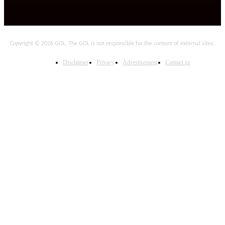
Copyright © 2026 GOL. The GOL is not responsible for the content of external sites.
Disclaimer
Privacy
Advertisement
Contact us