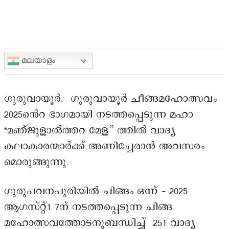
മലയാളം
ഗുരുവായൂർ: ഗുരുവായൂർ ചീങ്ങമഹോത്സവം
2025ൻെറ ഭാഗമായി നടത്തപ്പെടുന്ന മഹാ
*മഞ്ജുളാൽത്തറ മേള” ത്തിൽ വാദ്യ
കലാകാരന്മാർക്ക് അണിച്ചേരാൻ അവസരം
മൊരുങ്ങുന്നു.
ഗുരുപവനപുരിയിൽ ചിങ്ങം ഒന്ന് – 2025
ആഗസ്റ്റ്1 7ന് നടത്തപ്പെടുന്ന ചിങ്ങ
മഹോത്സവത്തോടനുബന്ധിച്ച് 251 വാദ്യ