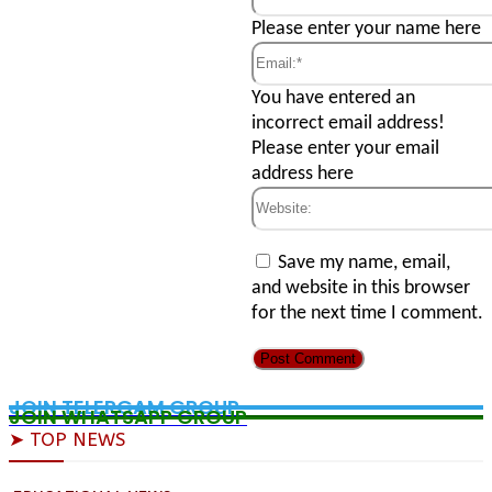
Name:*
Please enter your name here
Email:*
You have entered an
incorrect email address!
Please enter your email
address here
Website:
Save my name, email,
and website in this browser
for the next time I comment.
JOIN TELERGAM GROUP
JOIN WHATSAPP GROUP
➤ TOP NEWS