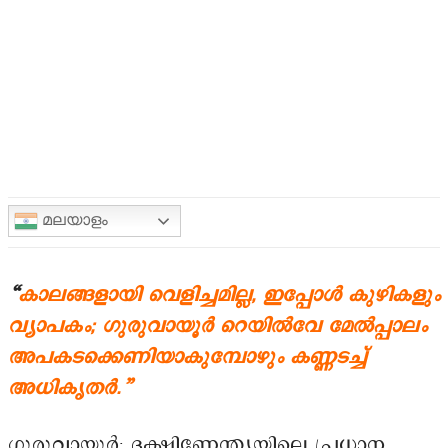
മലയാളം
“
കാലങ്ങളായി വെളിച്ചമില്ല, ഇപ്പോൾ കുഴികളും
വ്യാപകം; ഗുരുവായൂർ റെയിൽവേ മേൽപ്പാലം
അപകടക്കെണിയാകുമ്പോഴും കണ്ണടച്ച്
അധികൃതർ.”
ഗുരുവായൂർ: ദക്ഷിണേന്ത്യയിലെ പ്രധാന