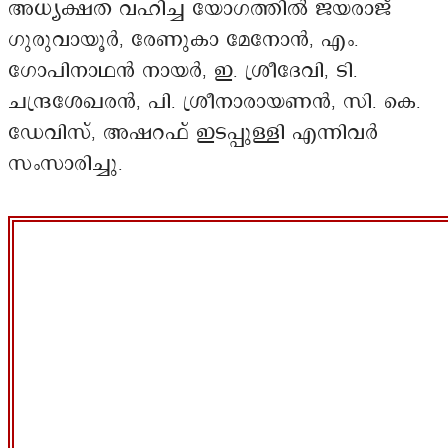
അധ്യക്ഷത വഹിച്ച യോഗത്തിൽ ജയരാജ്
ഗുരുവായൂർ, രേണുകാ മേനോൻ, എം.
ഗോപിനാഥൻ നായർ, ഇ. ശ്രീദേവി, ടി.
ചന്ദ്രശേഖരൻ, പി. ശ്രീനാരായണൻ, സി. കെ.
ഡേവിസ്, അഷറഫ് ഇടപ്പുള്ളി എന്നിവർ
സംസാരിച്ചു.