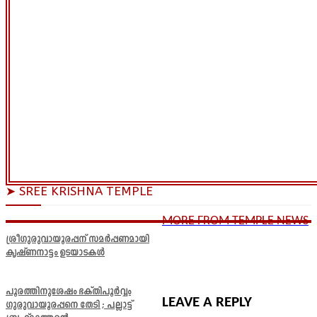
➤ SREE KRISHNA TEMPLE
MORE FROM TEMPLE NEWS
ശ്രീഗുരുവായൂരപ്പന് സമർപ്പണമായി
കൃഷ്ണനാട്ടം ഉടയാടകൾ
പൂരത്തിനുശേഷം ഭക്തിപൂർവ്വം
LEAVE A REPLY
ഗുരുവായൂരപ്പനെ തേടി ; പല്ലാട്ട്