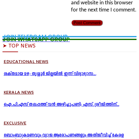
and website in this browser
for the next time I comment.
JOIN TELERGAM GROUP
JOIN WHATSAPP GROUP
➤ TOP NEWS
EDUCATIONAL NEWS
ശക്തമായ മഴ; തൃശ്ശൂർ ജില്ലയിൽ ഇന്ന് വിദ്യാഭ്യാസ...
KERALA NEWS
ഐ.പി.എസ് തലപ്പത്ത് വൻ അഴിച്ചുപണി; എസ്. ശ്രീജിത്തിന്...
EXCLUSIVE
ബോംബാക്രമണവും വ്യാജ ആരോപണങ്ങളും അതിജീവിച്ച് കേരള