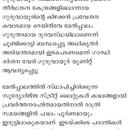
തീർഥാടന കേന്ദ്രങ്ങളിലൊന്നായ
ഗുരുവായൂരിന്റെ കിഴക്കൻ പ്രവേശന
കവാടമായ റെയിൽവേ മേൽപ്പാലം
ഗുരുതരമായ ദുരവസ്ഥയിലാണെന്ന്
ചൂണ്ടിക്കാട്ടി ബന്ധപ്പെട്ട അധികൃതർ
അടിയന്തരമായി ഇടപെടണമെന്ന് ഗാന്ധി
ദർശന വേദി ഗുരുവായൂർ യൂണിറ്റ്
ആവശ്യപ്പെട്ടു.
മേൽപ്പാലത്തിൽ സ്ഥാപിച്ചിരിക്കുന്ന
സൂര്യോർജ്ജ സ്ട്രീറ്റ് ലൈറ്റുകൾ കാലങ്ങളായി
പ്രവർത്തനരഹിതമായതിനാൽ രാത്രി
സമയങ്ങളിൽ പാലം പൂർണമായും
ഇരുട്ടിലാകുകയാണ്. ഇടയ്ക്കിടെ പരാതികൾ