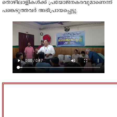
തൊഴിലാളികൾക്ക് പ്രയോജനകരവുമാണെന്ന്
പങ്കെടുത്തവർ അഭിപ്രായപ്പെട്ടു.