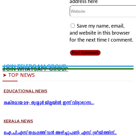
address here
Website:
Save my name, email,
and website in this browser
for the next time I comment.
JOIN TELERGAM GROUP
JOIN WHATSAPP GROUP
➤ TOP NEWS
EDUCATIONAL NEWS
ശക്തമായ മഴ; തൃശ്ശൂർ ജില്ലയിൽ ഇന്ന് വിദ്യാഭ്യാസ...
KERALA NEWS
ഐ.പി.എസ് തലപ്പത്ത് വൻ അഴിച്ചുപണി; എസ്. ശ്രീജിത്തിന്...