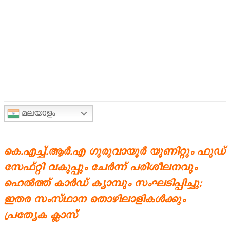
മലയാളം
കെ.എച്ച്.ആർ.എ ഗുരുവായൂർ യൂണിറ്റും ഫുഡ്
സേഫ്റ്റി വകുപ്പും ചേർന്ന് പരിശീലനവും
ഹെൽത്ത് കാർഡ് ക്യാമ്പും സംഘടിപ്പിച്ചു;
ഇതര സംസ്ഥാന തൊഴിലാളികൾക്കും
പ്രത്യേക ക്ലാസ്