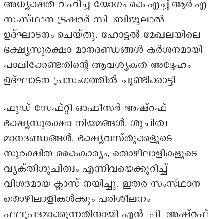
അധ്യക്ഷത വഹിച്ച യോഗം കെ.എച്ച്.ആർ.എ
സംസ്ഥാന ട്രഷറർ സി. ബിജുലാൽ
ഉദ്ഘാടനം ചെയ്തു. ഹോട്ടൽ മേഖലയിലെ
ഭക്ഷ്യസുരക്ഷാ മാനദണ്ഡങ്ങൾ കർശനമായി
പാലിക്കേണ്ടതിന്റെ ആവശ്യകത അദ്ദേഹം
ഉദ്ഘാടന പ്രസംഗത്തിൽ ചൂണ്ടിക്കാട്ടി.
ഫുഡ് സേഫ്റ്റി ഓഫീസർ അഷ്റഫ്
ഭക്ഷ്യസുരക്ഷാ നിയമങ്ങൾ, ശുചിത്വ
മാനദണ്ഡങ്ങൾ, ഭക്ഷ്യവസ്തുക്കളുടെ
സുരക്ഷിത കൈകാര്യം, തൊഴിലാളികളുടെ
വ്യക്തിശുചിത്വം എന്നിവയെക്കുറിച്ച്
വിശദമായ ക്ലാസ് നയിച്ചു. ഇതര സംസ്ഥാന
തൊഴിലാളികൾക്കും പരിശീലനം
ഫലപ്രദമാക്കുന്നതിനായി എൻ. പി. അഷ്റഫ്