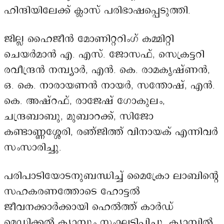
ഹിന്ദിയിലേക്ക് ക്ലാസ് പരിഭാഷപ്പെടുത്തി.
ജില്ല ഹൈജീൻ മോണിറ്ററിംഗ് കമ്മിറ്റി
ചെയർമാൻ എ. എസ്. ജോസഫ്, സെക്രട്ടറി
രവീന്ദ്രൻ നമ്പ്യാർ, എൻ. കെ. രാമകൃഷ്ണൻ,
ഒ. കെ. നാരായണൻ നായർ, സന്തോഷ്, എൻ.
കെ. അഷ്റഫ്, രാജേഷ് ഗോകുലം,
ചന്ദ്രബാബു, മുബാറക്ക്, സിജോ
കണ്ടാണ്ണശ്ശേരി, രഞ്ജിത്ത് വിനായക് എന്നിവർ
സംസാരിച്ചു.
പരിപാടിയോടനുബന്ധിച്ച് മൈക്രോ ലാബിന്റെ
സഹകരണത്തോടെ ഹോട്ടൽ
ജീവനക്കാർക്കായി ഹെൽത്ത് കാർഡ്
മെഡിക്കൽ ക്യാമ്പും സംഘടിപ്പിച്ചു. ക്യാമ്പിൽ