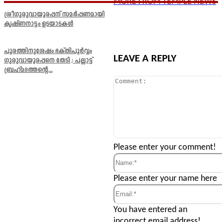
MORE FROM TEMPLE NEWS
ശ്രീഗുരുവായൂരപ്പന് സമർപ്പണമായി
കൃഷ്ണനാട്ടം ഉടയാടകൾ
പൂരത്തിനുശേഷം ഭക്തിപൂർവ്വം
LEAVE A REPLY
ഗുരുവായൂരപ്പനെ തേടി ; പല്ലാട്ട്
ബ്രഹ്മദത്തന്റെ...
Comment:
Please enter your comment!
Name:*
Please enter your name here
Email:*
You have entered an
incorrect email address!