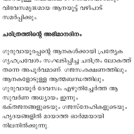
വിഭവസമൃദ്ധമായ ആനയൂട്ട് വഴിപാട്
സമർപ്പിക്കും.
ചരിത്രത്തിന്റെ അഭിമാനദിനം
ഗുരുവായൂരപ്പന്റെ ആനകൾക്കായി പ്രത്യേക
ഗൃഹപ്രവേശം സംഘടിപ്പിച്ച ചരിത്രം ലോകത്ത്
തന്നെ അപൂർവമാണ്. ഗജസംരക്ഷണത്തിലും
ആനകളോടുള്ള ആത്മബന്ധത്തിലും
ഗുരുവായൂർ ദേവസ്വം എഴുതിച്ചേർത്ത ആ
സുവർണ അധ്യായം ഇന്നും
ഭക്തജനങ്ങളുടെയും ഗജസ്നേഹികളുടെയും
ഹൃദയങ്ങളിൽ മായാത്ത ഓർമ്മയായി
നിലനിൽക്കുന്നു.