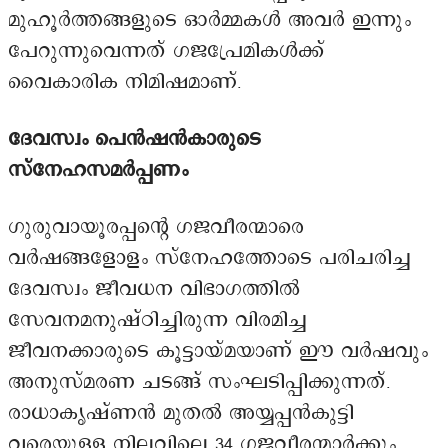
മുഹൂർത്തങ്ങളുടെ ഓർമ്മകൾ അവർ ഇന്നും
പേറുന്നുവെന്നത് ഗജപ്രേമികൾക്ക്
വൈകാരിക നിമിഷമാണ്.
ദേവസ്വം പെൻഷൻകാരുടെ
സ്നേഹസമർപ്പണം
ഗുരുവായൂരപ്പന്റെ ഗജവീരന്മാരെ
വർഷങ്ങളോളം സ്നേഹത്തോടെ പരിചരിച്ച
ദേവസ്വം ജീവധന വിഭാഗത്തിൽ
സേവനമനുഷ്ഠിച്ചിരുന്ന വിരമിച്ച
ജീവനക്കാരുടെ കൂട്ടായ്മയാണ് ഈ വർഷവും
അനുസ്മരണ ചടങ്ങ് സംഘടിപ്പിക്കുന്നത്.
രാധാകൃഷ്ണൻ മുതൽ അയ്യപ്പൻകുട്ടി
വരെയുള്ള നിലവിലെ 34 ഗജവീരന്മാർക്കും