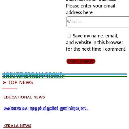
Please enter your email
address here
Website:
Save my name, email,
and website in this browser
for the next time I comment.
JOIN TELERGAM GROUP
JOIN WHATSAPP GROUP
➤ TOP NEWS
EDUCATIONAL NEWS
ശക്തമായ മഴ; തൃശ്ശൂർ ജില്ലയിൽ ഇന്ന് വിദ്യാഭ്യാസ...
KERALA NEWS