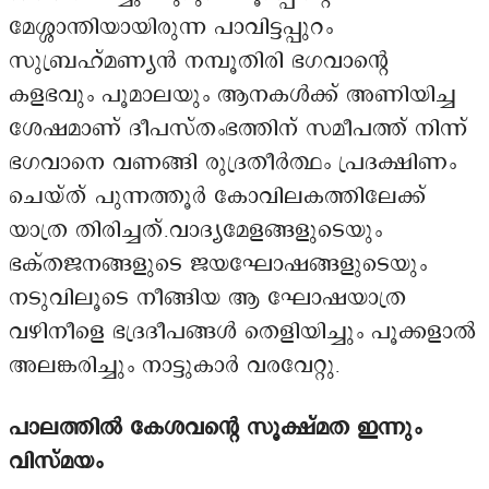
മേശ്ശാന്തിയായിരുന്ന പാവിട്ടപ്പുറം
സുബ്രഹ്മണ്യൻ നമ്പൂതിരി ഭഗവാന്റെ
കളഭവും പൂമാലയും ആനകൾക്ക് അണിയിച്ച
ശേഷമാണ് ദീപസ്തംഭത്തിന് സമീപത്ത് നിന്ന്
ഭഗവാനെ വണങ്ങി രുദ്രതീർത്ഥം പ്രദക്ഷിണം
ചെയ്ത് പുന്നത്തൂർ കോവിലകത്തിലേക്ക്
യാത്ര തിരിച്ചത്.വാദ്യമേളങ്ങളുടെയും
ഭക്തജനങ്ങളുടെ ജയഘോഷങ്ങളുടെയും
നടുവിലൂടെ നീങ്ങിയ ആ ഘോഷയാത്ര
വഴിനീളെ ഭദ്രദീപങ്ങൾ തെളിയിച്ചും പൂക്കളാൽ
അലങ്കരിച്ചും നാട്ടുകാർ വരവേറ്റു.
പാലത്തിൽ കേശവന്റെ സൂക്ഷ്മത ഇന്നും
വിസ്മയം