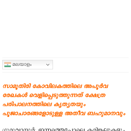
മലയാളം
സാമൂതിരി കോവിലകത്തിലെ അപൂർവ
രേഖകൾ വെളിപ്പെടുത്തുന്നത് ക്ഷേത്ര
പരിപാലനത്തിലെ കൃത്യതയും
പൂജാചാരങ്ങളോടുള്ള അതീവ ബഹുമാനവും
ഗുരുവായൂർ: ഇന്നത്തെപ്പോലെ കരിങ്കല്ലുകളും