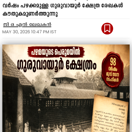
വർഷം പഴക്കമുള്ള ഗുരുവായൂർ ക്ഷേത്ര രേഖകൾ
കൗതുകമുണർത്തുന്നു
ജി ഒ എൽ ലേഖകൻ
MAY 30, 2026 10:47 PM IST