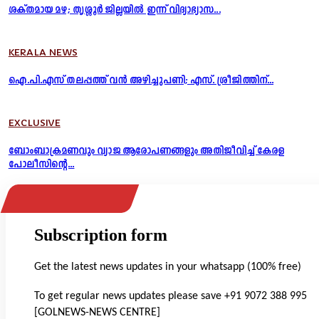
ശക്തമായ മഴ; തൃശ്ശൂർ ജില്ലയിൽ ഇന്ന് വിദ്യാഭ്യാസ...
KERALA NEWS
ഐ.പി.എസ് തലപ്പത്ത് വൻ അഴിച്ചുപണി; എസ്. ശ്രീജിത്തിന്...
EXCLUSIVE
ബോംബാക്രമണവും വ്യാജ ആരോപണങ്ങളും അതിജീവിച്ച് കേരള
പോലീസിന്റെ...
Subscription form
Get the latest news updates in your whatsapp (100% free)
To get regular news updates please save +91 9072 388 995
[GOLNEWS-NEWS CENTRE]