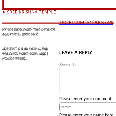
➤ SREE KRISHNA TEMPLE
MORE FROM TEMPLE NEWS
ശ്രീഗുരുവായൂരപ്പന് സമർപ്പണമായി
കൃഷ്ണനാട്ടം ഉടയാടകൾ
പൂരത്തിനുശേഷം ഭക്തിപൂർവ്വം
LEAVE A REPLY
ഗുരുവായൂരപ്പനെ തേടി ; പല്ലാട്ട്
ബ്രഹ്മദത്തന്റെ...
Comment:
Please enter your comment!
Name:*
Please enter your name here