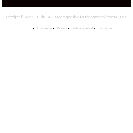
Copyright © 2026 GOL. The GOL is not responsible for the content of external sites.
Disclaimer
Privacy
Advertisement
Contact us