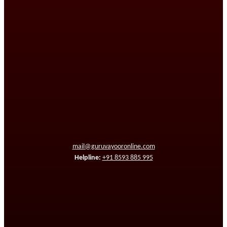
mail@guruvayooronline.com
Helpline:
+91 8593 885 995