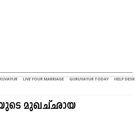
RUVAYUR
LIVE YOUR MARRIAGE
GURUVAYUR TODAY
HELP DESK
ിയുടെ മുഖച്ഛായ