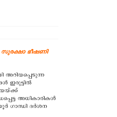
; സുരക്ഷാ ഭീഷണി
 അറിയപ്പെടുന്ന
ൾ ഇരുട്ടിൽ
യയ്ക്ക്
ധപ്പെട്ട അധികാരികൾ
ൂർ ഗാന്ധി ദർശന