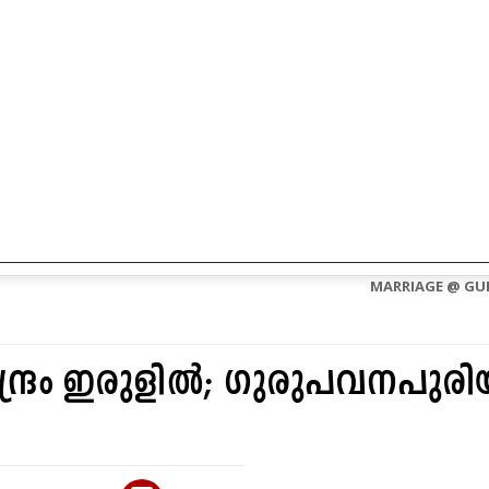
CONTACT US
ABOUT US
MARRIAGE @ GU
ദ്രം ഇരുളിൽ; ഗുരുപവനപുര