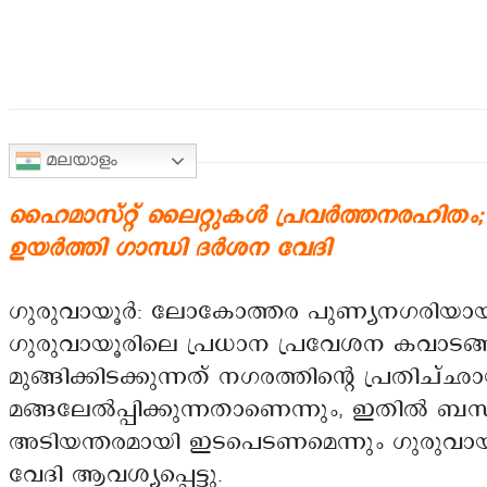
മലയാളം
ഹൈമാസ്റ്റ് ലൈറ്റുകൾ പ്രവർത്തനരഹിതം
ഉയർത്തി ഗാന്ധി ദർശന വേദി
ഗുരുവായൂർ: ലോകോത്തര പുണ്യനഗരിയായി
ഗുരുവായൂരിലെ പ്രധാന പ്രവേശന കവാടങ്ങ
മുങ്ങിക്കിടക്കുന്നത് നഗരത്തിന്റെ പ്രതിച്ഛാ
മങ്ങലേൽപ്പിക്കുന്നതാണെന്നും, ഇതിൽ ബന്
അടിയന്തരമായി ഇടപെടണമെന്നും ഗുരുവായ
വേദി ആവശ്യപ്പെട്ടു.