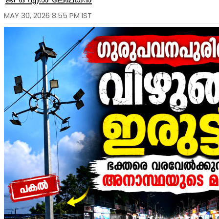
ജി ഒ എൽ ലേഖകൻ
MAY 30, 2026 8:55 PM IST