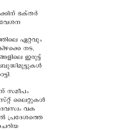
ക്കിന് ഭക്തർ
്രവേശന
തിലെ ഏറ്റവും
ിഴക്കെ നട,
ളിലെ ഇരുട്ട്
ുദ്ധിമുട്ടുകൾ
്ടി.
ന് സമീപം
്റ്റ് ലൈറ്റുകൾ
ദേവസ്വം വക
വിൽ പ്രദേശത്തെ
ചെറിയ