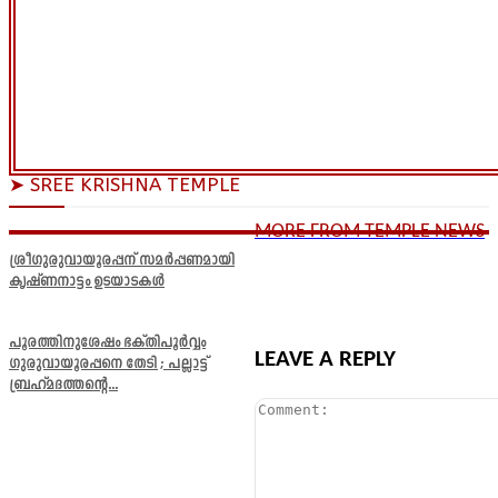
➤ SREE KRISHNA TEMPLE
MORE FROM TEMPLE NEWS
ശ്രീഗുരുവായൂരപ്പന് സമർപ്പണമായി
കൃഷ്ണനാട്ടം ഉടയാടകൾ
പൂരത്തിനുശേഷം ഭക്തിപൂർവ്വം
LEAVE A REPLY
ഗുരുവായൂരപ്പനെ തേടി ; പല്ലാട്ട്
ബ്രഹ്മദത്തന്റെ...