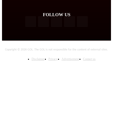
FOLLOW US
Copyright © 2026 GOL. The GOL is not responsible for the content of external sites.
Disclaimer
Privacy
Advertisement
Contact us