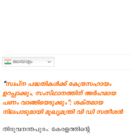
മലയാളം
“
സ്വപ്ന പദ്ധതികൾക്ക് കേന്ദ്രസഹായം
ഉറപ്പാക്കും, സംസ്ഥാനത്തിന് അർഹമായ
പണം വാങ്ങിയെടുക്കും”; ശക്തമായ
നിലപാടുമായി മുഖ്യമന്ത്രി വി ഡി സതീശൻ
തിരുവനന്തപുരം: കേരളത്തിന്റെ