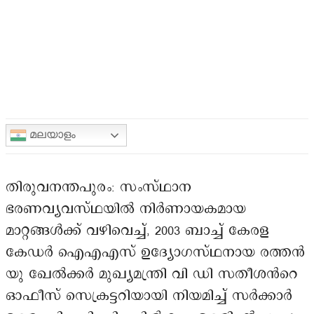
മലയാളം
തിരുവനന്തപുരം: സംസ്ഥാന
ഭരണവ്യവസ്ഥയിൽ നിർണായകമായ
മാറ്റങ്ങൾക്ക് വഴിവെച്ച്, 2003 ബാച്ച് കേരള
കേഡർ ഐഎഎസ് ഉദ്യോഗസ്ഥനായ രത്തൻ
യു ഖേൽക്കർ മുഖ്യമന്ത്രി വി ഡി സതീശൻറെ
ഓഫീസ് സെക്രട്ടറിയായി നിയമിച്ച് സർക്കാർ