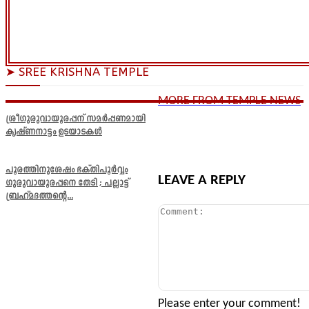
➤ SREE KRISHNA TEMPLE
MORE FROM TEMPLE NEWS
ശ്രീഗുരുവായൂരപ്പന് സമർപ്പണമായി
കൃഷ്ണനാട്ടം ഉടയാടകൾ
പൂരത്തിനുശേഷം ഭക്തിപൂർവ്വം
LEAVE A REPLY
ഗുരുവായൂരപ്പനെ തേടി ; പല്ലാട്ട്
ബ്രഹ്മദത്തന്റെ...
Comment:
Please enter your comment!