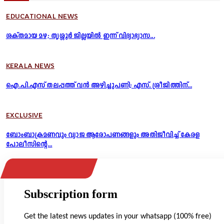
EDUCATIONAL NEWS
ശക്തമായ മഴ; തൃശ്ശൂർ ജില്ലയിൽ ഇന്ന് വിദ്യാഭ്യാസ...
KERALA NEWS
ഐ.പി.എസ് തലപ്പത്ത് വൻ അഴിച്ചുപണി; എസ്. ശ്രീജിത്തിന്...
EXCLUSIVE
ബോംബാക്രമണവും വ്യാജ ആരോപണങ്ങളും അതിജീവിച്ച് കേരള
പോലീസിന്റെ...
Subscription form
Get the latest news updates in your whatsapp (100% free)