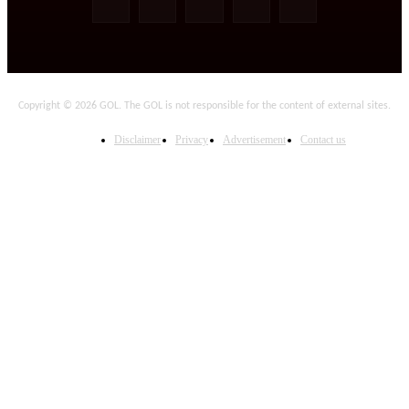
Copyright © 2026 GOL. The GOL is not responsible for the content of external sites.
Disclaimer
Privacy
Advertisement
Contact us