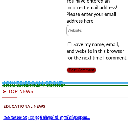
Email:*
You have entered an
incorrect email address!
Please enter your email
address here
Website:
Save my name, email,
and website in this browser
for the next time I comment.
JOIN TELERGAM GROUP
JOIN WHATSAPP GROUP
➤ TOP NEWS
EDUCATIONAL NEWS
ശക്തമായ മഴ; തൃശ്ശൂർ ജില്ലയിൽ ഇന്ന് വിദ്യാഭ്യാസ...