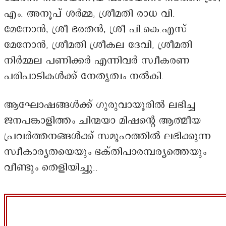
എം. അനൂപ് ശർമ്മ, ശ്രീമതി രാധ വി.
മേനോൻ, ശ്രീ ഭരതൻ, ശ്രീ പി.കെ.എസ്
മേനോൻ, ശ്രീമതി ശ്രീകല ദേവി, ശ്രീമതി
നിർമ്മല പണിക്കർ എന്നിവർ സ്വീകരണ
പരിപാടികൾക്ക് നേതൃത്വം നൽകി.
ആഘോഷങ്ങൾക്ക് ഗുരുവായൂരിൽ ലഭിച്ച
ജനപങ്കാളിത്തം ചിന്മയാ മിഷന്റെ ആത്മീയ
പ്രവർത്തനങ്ങൾക്ക് സമൂഹത്തിൽ ലഭിക്കുന്ന
സ്വീകാര്യതയെയും ഭക്തിപാരമ്പര്യത്തെയും
വീണ്ടും തെളിയിച്ചു..