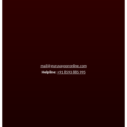
mail@guruvayooronline.com
Helpline:
+91 8593 885 995