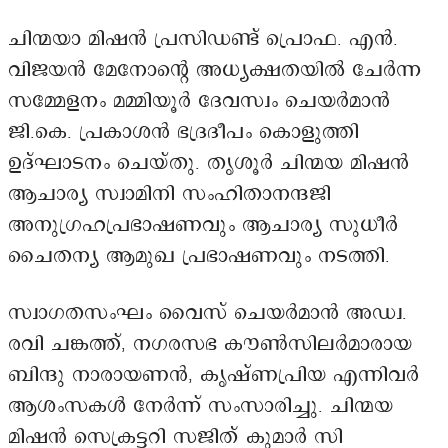
ചിന്മയാ മിഷൻ പ്രസിഡണ്ട് പ്രൊഫ. എൻ.
വിജയൻ മേനോന്റെ അധ്യക്ഷതയിൽ ചേർന്ന
സമ്മേളനം മമ്മിയൂർ ദേവസ്വം ചെയർമാൻ
ജി.കെ. പ്രകാശൻ ഭദ്രദീപം കൊളുത്തി
ഉദ്ഘാടനം ചെയ്തു. തൃശൂർ ചിന്മയ മിഷൻ
ആചാര്യ സ്വാമിനി സംഹിതാനന്ദജി
അനുഗ്രഹപ്രഭാഷണവും ആചാര്യ സുധീർ
ചൈതന്യ ആമുഖ പ്രഭാഷണവും നടത്തി.
സ്വാഗതസംഘം വൈസ് ചെയർമാൻ അഡ്വ.
രവി ചങ്കത്ത്, നഗരസഭ കൗൺസിലർമാരായ
ബിന്ദു നാരായണൻ, കൃഷ്ണപ്രിയ എന്നിവർ
ആശംസകൾ നേർന്ന് സംസാരിച്ചു. ചിന്മയ
മിഷൻ സെക്രട്ടറി സജിത് കുമാർ സി