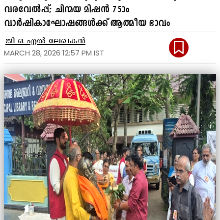
വരവേൽപ്പ്; ചിന്മയ മിഷൻ 75ാം
വാർഷികാഘോഷങ്ങൾക്ക് ആത്മീയ ഭാവം
ജി ഒ എൽ ലേഖകൻ
MARCH 28, 2026 12:57 PM IST