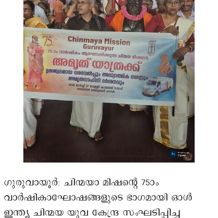
ഗുരുവായൂർ: ചിന്മയാ മിഷന്റെ 75ാം
വാർഷികാഘോഷങ്ങളുടെ ഭാഗമായി ഓൾ
ഇന്ത്യ ചിന്മയ യുവ കേന്ദ്ര സംഘടിപ്പിച്ച