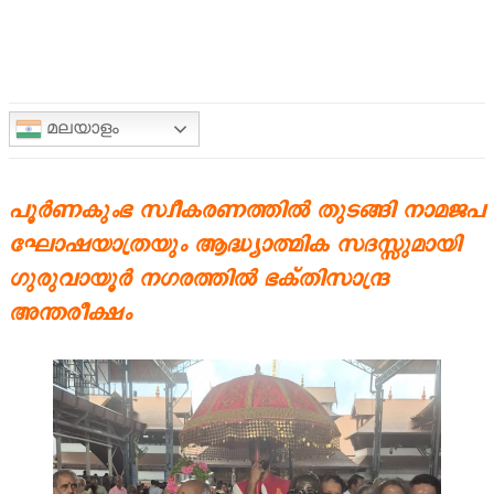
മലയാളം
പൂർണകുംഭ സ്വീകരണത്തിൽ തുടങ്ങി നാമജപ
ഘോഷയാത്രയും ആദ്ധ്യാത്മിക സദസ്സുമായി
ഗുരുവായൂർ നഗരത്തിൽ ഭക്തിസാന്ദ്ര
അന്തരീക്ഷം