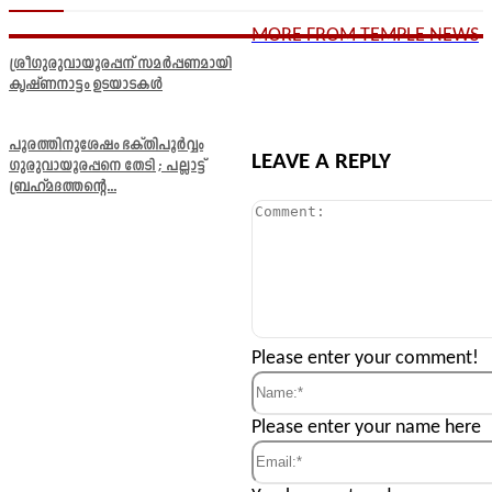
MORE FROM TEMPLE NEWS
ശ്രീഗുരുവായൂരപ്പന് സമർപ്പണമായി
കൃഷ്ണനാട്ടം ഉടയാടകൾ
പൂരത്തിനുശേഷം ഭക്തിപൂർവ്വം
LEAVE A REPLY
ഗുരുവായൂരപ്പനെ തേടി ; പല്ലാട്ട്
ബ്രഹ്മദത്തന്റെ...
Comment:
Please enter your comment!
Name:*
Please enter your name here