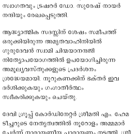
സ്വാഗതവും ട്രഷറർ ഡോ. സുരേഷ് നായർ
നന്ദിയും രേഖപ്പെടുത്തി.
ആദ്ധ്യാത്മിക സദസ്സിന് ശേഷം സമീപത്ത്
ഒരുക്കിയിരുന്ന അമൃതവാഹിനിയിൽ
ഗുരുദേവൻ സ്വാമി ചിന്മയാനന്ദജി
നിത്യോപയോഗത്തിൽ ഉപയോഗിച്ചിരുന്ന
അമൂല്യവസ്തുക്കളുടെ പ്രദർശനം
ശ്രദ്ധേയമായി. നൂറുകണക്കിന് ഭക്തർ ഇവ
ദർശിക്കുകയും ഗംഗാതീർത്ഥം
സ്വീകരിക്കുകയും ചെയ്തു.
ദേവി ഗ്രൂപ്പ് കോർഡിനേറ്റർ ശ്രീമതി എം. ഹേമ
ടീച്ചറുടെ നേതൃത്വത്തിൽ നൂറോളം അമ്മമാർ
ചേർന്ന് നാരായണീയ പാരായണം നടത്തി. ശ്രീ