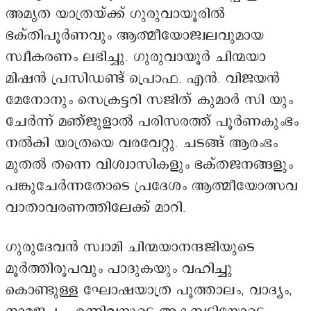
അമൃത യാത്രയ്ക്ക് ഗുരുവായൂരിൽ
ഭക്തിപൂർണവും ആത്മീയോജ്വലവുമായ
സ്വീകരണം ലഭിച്ചു. ഗുരുവായൂർ ചിന്മയാ
മിഷൻ പ്രസിഡണ്ട് പ്രൊഫ. എൻ. വിജയൻ
മേനോനും സെക്രട്ടറി സജിത് കുമാർ സി യും
ചേർന്ന് മഞ്ജുളാൽ പരിസരത്ത് പൂർണകുംഭം
നൽകി യാത്രയെ വരവേറ്റു. ചടങ്ങ് ആരംഭം
മുതൽ തന്നെ വിശ്വാസികളും ഭക്തജനങ്ങളും
പങ്കുചേർന്നതോടെ പ്രദേശം ആത്മീയോത്സവ
വാതാവരണത്തിലേക്ക് മാറി.
ഗുരുദേവൻ സ്വാമി ചിന്മയാനന്ദജിയുടെ
മൂർത്തിരൂപവും പാദുകയും വഹിച്ചു
കൊണ്ടുള്ള ഘോഷയാത്ര പൂത്താലം, വാദ്യം,