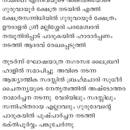
നാമജപം എന്നിവയുടെ അകമ്പടിയോടെ
ഗുരുവായൂർ ക്ഷേത്ര നടയിൽ എത്തി.
ക്ഷേത്രസന്നിധിയിൽ ഗുരുവായൂർ ക്ഷേത്രം
ഊരാളൻ ശ്രീ മല്ലിശ്ശേരി പരമേശ്വരൻ
നമ്പൂതിരിപ്പാട് പാദുകയിൽ ഹാരാർപ്പണം
നടത്തി ആദരവ് രേഖപ്പെടുത്തി.
തുടർന്ന് ഘോഷയാത്ര നഗരസഭ ലൈബ്രറി
ഹാളിൽ സമാപിച്ചു. അവിടെ നടന്ന
ആദ്ധ്യാത്മിക സദസ്സിൽ ബ്രഹ്മചാരി സുധീർ
ചൈതന്യയുടെ നേതൃത്വത്തിൽ അഷ്ടോത്തര
നാമാർച്ചന നടന്നു. വേദിയിലും സദസ്സിലും
സന്നിഹിതരായ എല്ലാവരും ഗുരുദേവന്റെ
പാദുകയിൽ പുഷ്പാർച്ചന നടത്തി
ഭക്തിപൂർവ്വം പങ്കുചേർന്നു.