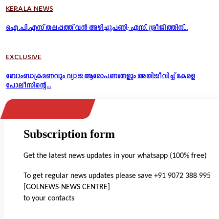
KERALA NEWS
ഐ.പി.എസ് തലപ്പത്ത് വൻ അഴിച്ചുപണി; എസ്. ശ്രീജിത്തിന്...
EXCLUSIVE
ബോംബാക്രമണവും വ്യാജ ആരോപണങ്ങളും അതിജീവിച്ച് കേരള
പോലീസിന്റെ...
Subscription form
Get the latest news updates in your whatsapp (100% free)
To get regular news updates please save +91 9072 388 995
[GOLNEWS-NEWS CENTRE]
to your contacts