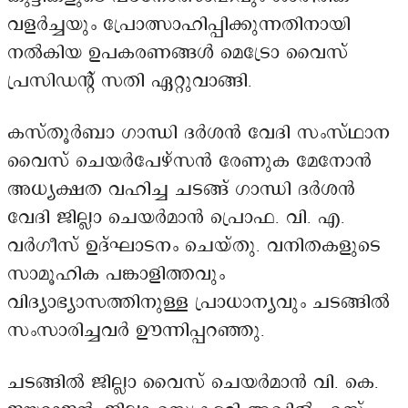
വളർച്ചയും പ്രോത്സാഹിപ്പിക്കുന്നതിനായി
നൽകിയ ഉപകരണങ്ങൾ മെട്രോ വൈസ്
പ്രസിഡന്റ് സതി ഏറ്റുവാങ്ങി.
കസ്തൂർബാ ഗാന്ധി ദർശൻ വേദി സംസ്ഥാന
വൈസ് ചെയർപേഴ്സൻ രേണുക മേനോൻ
അധ്യക്ഷത വഹിച്ച ചടങ്ങ് ഗാന്ധി ദർശൻ
വേദി ജില്ലാ ചെയർമാൻ പ്രൊഫ. വി. എ.
വർഗീസ് ഉദ്ഘാടനം ചെയ്തു. വനിതകളുടെ
സാമൂഹിക പങ്കാളിത്തവും
വിദ്യാഭ്യാസത്തിനുള്ള പ്രാധാന്യവും ചടങ്ങിൽ
സംസാരിച്ചവർ ഊന്നിപ്പറഞ്ഞു.
ചടങ്ങിൽ ജില്ലാ വൈസ് ചെയർമാൻ വി. കെ.