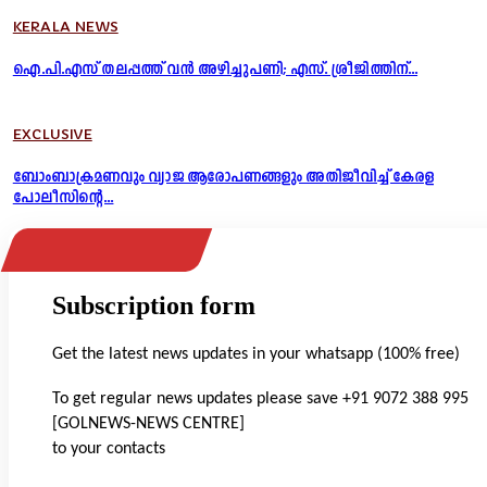
KERALA NEWS
ഐ.പി.എസ് തലപ്പത്ത് വൻ അഴിച്ചുപണി; എസ്. ശ്രീജിത്തിന്...
EXCLUSIVE
ബോംബാക്രമണവും വ്യാജ ആരോപണങ്ങളും അതിജീവിച്ച് കേരള
പോലീസിന്റെ...
Subscription form
Get the latest news updates in your whatsapp (100% free)
To get regular news updates please save +91 9072 388 995
[GOLNEWS-NEWS CENTRE]
to your contacts