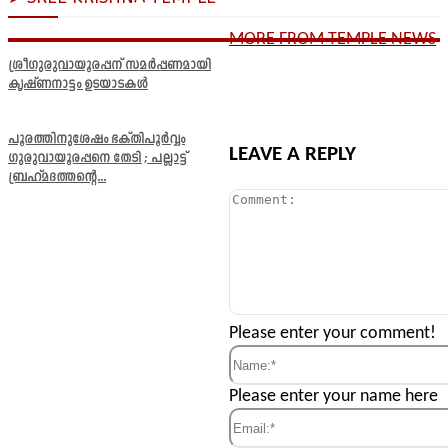
MORE FROM TEMPLE NEWS
ശ്രീഗുരുവായൂരപ്പന് സമർപ്പണമായി
കൃഷ്ണനാട്ടം ഉടയാടകൾ
പൂരത്തിനുശേഷം ഭക്തിപൂർവ്വം
LEAVE A REPLY
ഗുരുവായൂരപ്പനെ തേടി ; പല്ലാട്ട്
ബ്രഹ്മദത്തന്റെ...
Comment:
Please enter your comment!
Name:*
Please enter your name here