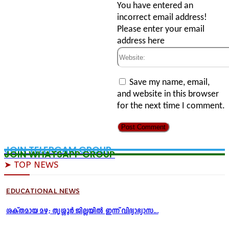
Email:*
You have entered an
incorrect email address!
Please enter your email
address here
Website:
Save my name, email,
and website in this browser
for the next time I comment.
JOIN TELERGAM GROUP
JOIN WHATSAPP GROUP
➤ TOP NEWS
EDUCATIONAL NEWS
ശക്തമായ മഴ; തൃശ്ശൂർ ജില്ലയിൽ ഇന്ന് വിദ്യാഭ്യാസ...