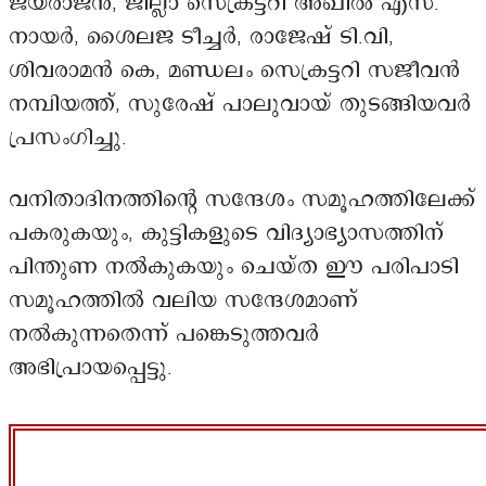
ജയരാജൻ, ജില്ലാ സെക്രട്ടറി അഖിൽ എസ്.
നായർ, ശൈലജ ടീച്ചർ, രാജേഷ് ടി.വി,
ശിവരാമൻ കെ, മണ്ഡലം സെക്രട്ടറി സജീവൻ
നമ്പിയത്ത്, സുരേഷ് പാലുവായ് തുടങ്ങിയവർ
പ്രസംഗിച്ചു.
വനിതാദിനത്തിന്റെ സന്ദേശം സമൂഹത്തിലേക്ക്
പകരുകയും, കുട്ടികളുടെ വിദ്യാഭ്യാസത്തിന്
പിന്തുണ നൽകുകയും ചെയ്ത ഈ പരിപാടി
സമൂഹത്തിൽ വലിയ സന്ദേശമാണ്
നൽകുന്നതെന്ന് പങ്കെടുത്തവർ
അഭിപ്രായപ്പെട്ടു.