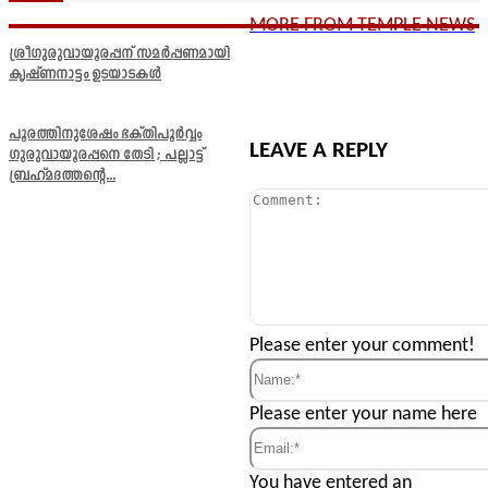
MORE FROM TEMPLE NEWS
ശ്രീഗുരുവായൂരപ്പന് സമർപ്പണമായി
കൃഷ്ണനാട്ടം ഉടയാടകൾ
പൂരത്തിനുശേഷം ഭക്തിപൂർവ്വം
LEAVE A REPLY
ഗുരുവായൂരപ്പനെ തേടി ; പല്ലാട്ട്
ബ്രഹ്മദത്തന്റെ...
Comment:
Please enter your comment!
Name:*
Please enter your name here
Email:*
You have entered an