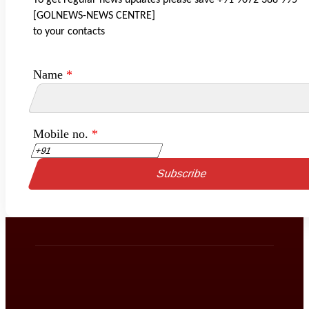
To get regular news updates please save +91 9072 388 995
[GOLNEWS-NEWS CENTRE]
to your contacts
Name
*
Mobile no.
*