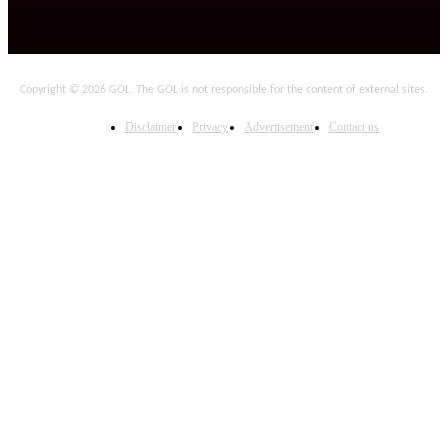
Copyright © 2026 GOL. The GOL is not responsible for the content of external sites.
Disclaimer
Privacy
Advertisement
Contact us