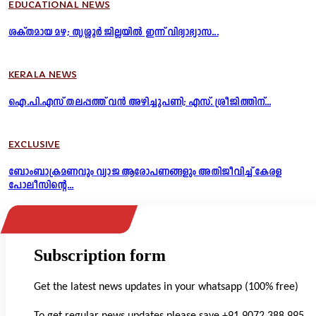
EDUCATIONAL NEWS
ശക്തമായ മഴ; തൃശ്ശൂർ ജില്ലയിൽ ഇന്ന് വിദ്യാഭ്യാസ...
KERALA NEWS
ഐ.പി.എസ് തലപ്പത്ത് വൻ അഴിച്ചുപണി; എസ്. ശ്രീജിത്തിന്...
EXCLUSIVE
ബോംബാക്രമണവും വ്യാജ ആരോപണങ്ങളും അതിജീവിച്ച് കേരള
പോലീസിന്റെ...
Subscription form
Get the latest news updates in your whatsapp (100% free)