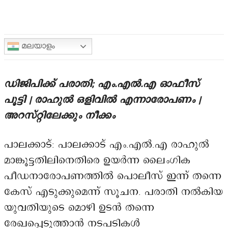
മലയാളം
ഡിജിപിക്ക് പരാതി; എം.എൽ.എ ഓഫീസ്
പൂട്ടി | രാഹുൽ ഒളിവിൽ എന്നാരോപണം |
അറസ്റ്റിലേക്കും നീക്കം
പാലക്കാട്: പാലക്കാട് എം.എൽ.എ രാഹുൽ
മാങ്കൂട്ടതിലിനെതിരെ ഉയർന്ന ലൈംഗിക
പീഡനാരോപണത്തിൽ പൊലീസ് ഇന്ന് തന്നെ
കേസ് എടുക്കുമെന്ന് സൂചന. പരാതി നൽകിയ
യുവതിയുടെ മൊഴി ഉടൻ തന്നെ
രേഖപ്പെടുത്താൻ നടപടികൾ