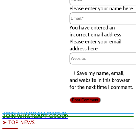
Name:*
Please enter your name here
Email:*
You have entered an
incorrect email address!
Please enter your email
address here
Website:
Save my name, email,
and website in this browser
for the next time I comment.
JOIN TELERGAM GROUP
JOIN WHATSAPP GROUP
➤ TOP NEWS