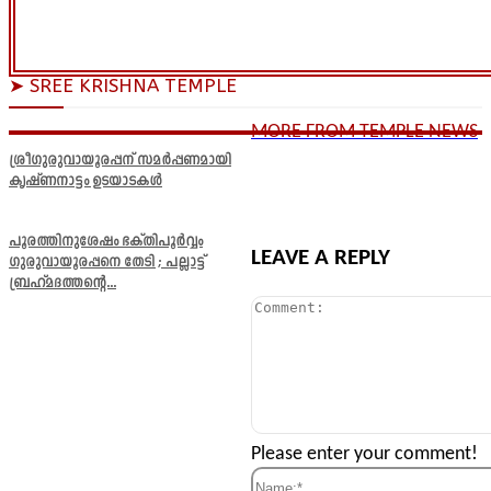
➤ SREE KRISHNA TEMPLE
MORE FROM TEMPLE NEWS
ശ്രീഗുരുവായൂരപ്പന് സമർപ്പണമായി
കൃഷ്ണനാട്ടം ഉടയാടകൾ
പൂരത്തിനുശേഷം ഭക്തിപൂർവ്വം
LEAVE A REPLY
ഗുരുവായൂരപ്പനെ തേടി ; പല്ലാട്ട്
ബ്രഹ്മദത്തന്റെ...
Comment:
Please enter your comment!